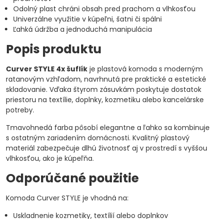
Odolný plast chráni obsah pred prachom a vlhkosťou
Univerzálne využitie v kúpeľni, šatni či spálni
Ľahká údržba a jednoduchá manipulácia
Popis produktu
Curver STYLE 4x šuflík
je plastová komoda s moderným
ratanovým vzhľadom, navrhnutá pre praktické a estetické
skladovanie. Vďaka štyrom zásuvkám poskytuje dostatok
priestoru na textílie, doplnky, kozmetiku alebo kancelárske
potreby.
Tmavohnedá farba pôsobí elegantne a ľahko sa kombinuje
s ostatným zariadením domácnosti. Kvalitný plastový
materiál zabezpečuje dlhú životnosť aj v prostredí s vyššou
vlhkosťou, ako je kúpeľňa.
Odporúčané použitie
Komoda Curver STYLE je vhodná na:
Uskladnenie kozmetiky, textílií alebo doplnkov