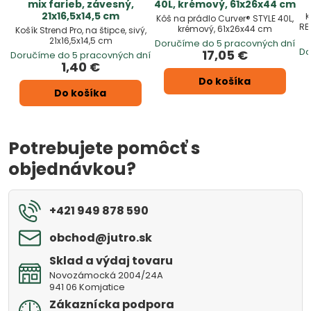
mix farieb, závesný,
40L, krémový, 61x26x44 cm
21x16,5x14,5 cm
K
Kôš na prádlo Curver® STYLE 40L,
RE
krémový, 61x26x44 cm
Košík Strend Pro, na štipce, sivý,
21x16,5x14,5 cm
Doručíme do 5 pracovných dní
Do
17,05 €
Doručíme do 5 pracovných dní
1,40 €
Do košíka
Do košíka
Potrebujete pomôcť s
objednávkou?
+421 949 878 590
obchod​@jutro​.sk
Sklad a výdaj tovaru
Novozámocká 2004/24A
941 06 Komjatice
Zákaznícka podpora