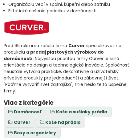
Organizáciu vecí v spálni, kúpeľni alebo šatníku
Estetické riešenie poriadku v domácnosti
Pred 65 rokmi sa začala firma
Curver
špecializovať na
produkciu a
predaj plastových výrobkov do
domácnosti.
Najvyššou prioritou firmy Curver je silná
orientácia na design a technologické inovácie. Spoločnosť
neustále vytvára praktické, dekoratívne a užívateľsky
prívetivé produkty pre jednoduchší a zábavnejší život.
"Poďme vytvoriť svet zajtrajška", znie heslo tejto úspešnej
firmy.
Viac z kategórie
Domácnosť
Koše a sušiaky prádla
Curver
Koše na prádlo
Boxy a organizéry