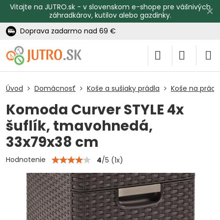
Vitajte na JUTRO.sk - v slovenskom e-shope pre vášnivých
✕
záhradkárov, kutilov alebo gazdinky.
Doprava zadarmo nad 69 €
Úvod
Domácnosť
Koše a sušiaky prádla
Koše na prádl
Komoda Curver STYLE 4x
šuflík, tmavohnedá,
33x79x38 cm
Hodnotenie
4
/
5
(
1
x)