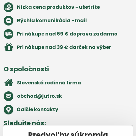
Nízka cena produktov - ušetríte
Rýchla komunikácia - mail
Pri nákupe nad 69 € doprava zadarmo
Pri nákupe nad 39 € darček na výber
O spoločnosti
Slovenská rodinná firma
obchod​@jutro​.sk
Ďalšie kontakty
Sledujte nás:
Predvoľby súkromia
Facebook
Pinterest
Instagram
Blog