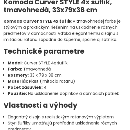
Komoda Curver STYLE 4x šuflík,
tmavohnedá, 33x79x38 cm
Komoda Curver STYLE 4x šuflík
v tmavohnedej farbe je
štýlovým a praktickým riešením na uskladnenie rôznych
predmetov v domácnosti. Vďaka elegantnému dizajnu s
imitáciou ratanu zapadne do kúpeľne, spálne aj šatníka.
Technické parametre
Model:
Curver STYLE 4x šuflík
Farba:
Tmavohnedá
Rozmery:
33 x 79 x 38 cm
Materiál:
Plast (imitácia ratanu)
Počet zásuviek:
4
Použitie:
Na uskladnenie doplnkov a domácich potrieb
Vlastnosti a výhody
Elegantný dizajn s realistickým ratanovým výpletom
Štyri šuflíky umožňujú prehľadné uskladnenie rôznych
predmetov