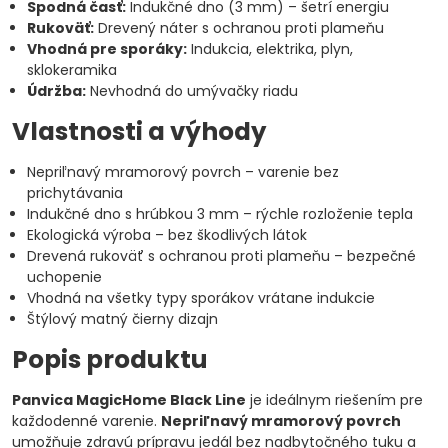
Spodná časť:
Indukčné dno (3 mm) – šetrí energiu
Rukoväť:
Drevený náter s ochranou proti plameňu
Vhodná pre sporáky:
Indukcia, elektrika, plyn,
sklokeramika
Údržba:
Nevhodná do umývačky riadu
Vlastnosti a výhody
Nepriľnavý mramorový povrch – varenie bez
prichytávania
Indukčné dno s hrúbkou 3 mm – rýchle rozloženie tepla
Ekologická výroba – bez škodlivých látok
Drevená rukoväť s ochranou proti plameňu – bezpečné
uchopenie
Vhodná na všetky typy sporákov vrátane indukcie
Štýlový matný čierny dizajn
Popis produktu
Panvica MagicHome Black Line
je ideálnym riešením pre
každodenné varenie.
Nepriľnavý mramorový povrch
umožňuje zdravú prípravu jedál bez nadbytočného tuku a