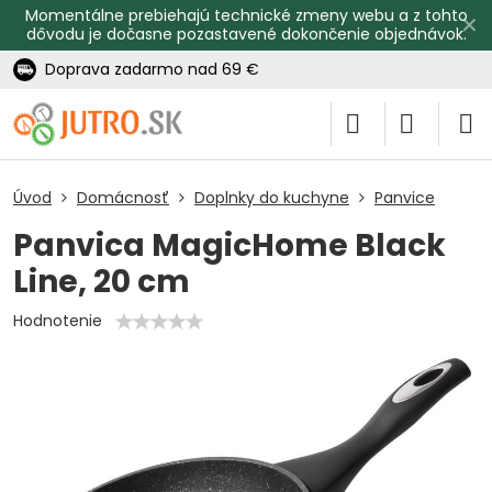
Momentálne prebiehajú technické zmeny webu a z tohto
✕
dôvodu je dočasne pozastavené dokončenie objednávok.
Doprava zadarmo nad 69 €
Úvod
Domácnosť
Doplnky do kuchyne
Panvice
Panvica MagicHome Black
Line, 20 cm
Hodnotenie