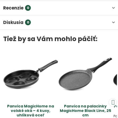
Recenzie
0
Diskusia
0
Tiež by sa Vám mohlo páčiť:
Panvica MagicHome na
Panvica na palacinky
P
volské oká – 4 kusy,
MagicHome Black Line, 25
uhlíková oceľ
cm
Pa