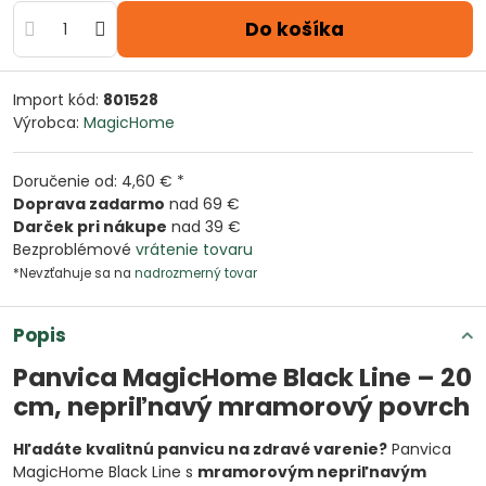
Do košíka
Import kód:
801528
Výrobca:
MagicHome
Doručenie od: 4,60 € *
Doprava zadarmo
nad 69 €
Darček pri nákupe
nad 39 €
Bezproblémové
vrátenie tovaru
*Nevzťahuje sa na
nadrozmerný tovar
Popis
Panvica MagicHome Black Line – 20
cm, nepriľnavý mramorový povrch
Hľadáte kvalitnú panvicu na zdravé varenie?
Panvica
MagicHome Black Line s
mramorovým nepriľnavým