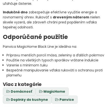
uľahčuje čistenie.
Indukčné dno
zabezpečuje efektívne využitie energie a
rovnomerný ohrev. Rukoväť s
dreveným náterom
nielen
skvele vyzerá, ale zároveň chráni pred popálením vďaka
tepelnej odolnosti.
Odporúčané použitie
Panvica MagicHome Black Line je ideálna na:
Prípravu menších porcií mäsa, zeleniny a ďalších pokrmov
Použitie na všetkých typoch sporákov vrátane indukcie
Varenie s minimom tuku
Bezpečné manipulovanie vďaka rukoväti s ochranou proti
plameňu
Viac z kategórie
Domácnosť
MagicHome
Doplnky do kuchyne
Panvice