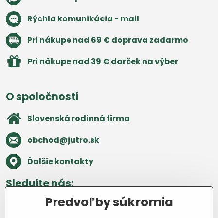
Rýchla komunikácia - mail
Pri nákupe nad 69 € doprava zadarmo
Pri nákupe nad 39 € darček na výber
O spoločnosti
Slovenská rodinná firma
obchod​@jutro​.sk
Ďalšie kontakty
Sledujte nás:
Predvoľby súkromia
Facebook
Pinterest
Instagram
Blog