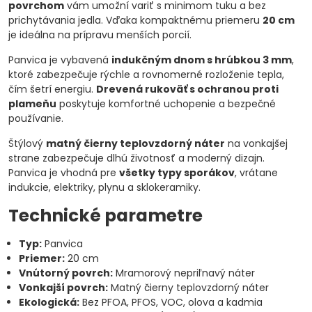
povrchom
vám umožní variť s minimom tuku a bez
prichytávania jedla. Vďaka kompaktnému priemeru
20 cm
je ideálna na prípravu menších porcií.
Panvica je vybavená
indukčným dnom s hrúbkou 3 mm
,
ktoré zabezpečuje rýchle a rovnomerné rozloženie tepla,
čím šetrí energiu.
Drevená rukoväť s ochranou proti
plameňu
poskytuje komfortné uchopenie a bezpečné
používanie.
Štýlový
matný čierny teplovzdorný náter
na vonkajšej
strane zabezpečuje dlhú životnosť a moderný dizajn.
Panvica je vhodná pre
všetky typy sporákov
, vrátane
indukcie, elektriky, plynu a sklokeramiky.
Technické parametre
Typ:
Panvica
Priemer:
20 cm
Vnútorný povrch:
Mramorový nepriľnavý náter
Vonkajší povrch:
Matný čierny teplovzdorný náter
Ekologická:
Bez PFOA, PFOS, VOC, olova a kadmia