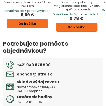
2
Panvica na volské oko, na 4 kusy,
Panvica na palacinky
26x4 cm
MagicHome Black Line – 25 cm,
nepriľnavý povrch
Do
Doručíme do 5 pracovných dní
6,69 €
Doručíme do 5 pracovných dní
9,78 €
Do košíka
Do košíka
Potrebujete pomôcť s
objednávkou?
+421 949 878 590
obchod​@jutro​.sk
Sklad a výdaj tovaru
Novozámocká 2004/24A
941 06 Komjatice
Otváracie hodiny
PO- PIA 8:00 – 15:30