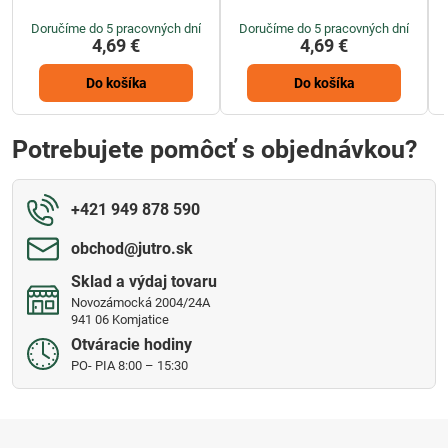
Doručíme do 5 pracovných dní
Doručíme do 5 pracovných dní
4,69 €
4,69 €
Do košíka
Do košíka
Potrebujete pomôcť s objednávkou?
+421 949 878 590
obchod​@jutro​.sk
Sklad a výdaj tovaru
Novozámocká 2004/24A
941 06 Komjatice
Otváracie hodiny
PO- PIA 8:00 – 15:30