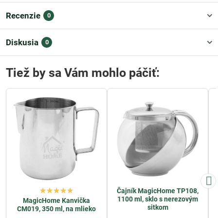
Recenzie
0
Diskusia
0
Tiež by sa Vám mohlo páčiť:
Čajník MagicHome TP108,
1100 ml, sklo s nerezovým
MagicHome Kanvička
sitkom
CM019, 350 ml, na mlieko