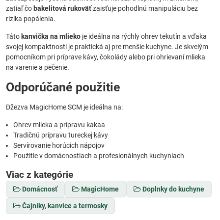
zatiaľ čo
bakelitová rukoväť
zaisťuje pohodlnú manipuláciu bez
rizika popálenia.
Táto
kanvička na mlieko
je ideálna na rýchly ohrev tekutín a vďaka
svojej kompaktnosti je praktická aj pre menšie kuchyne. Je skvelým
pomocníkom pri príprave kávy, čokolády alebo pri ohrievaní mlieka
na varenie a pečenie.
Odporúčané použitie
Džezva MagicHome SCM je ideálna na:
Ohrev mlieka a prípravu kakaa
Tradičnú prípravu tureckej kávy
Servírovanie horúcich nápojov
Použitie v domácnostiach a profesionálnych kuchyniach
Viac z kategórie
Domácnosť
MagicHome
Doplnky do kuchyne
Čajníky, kanvice a termosky