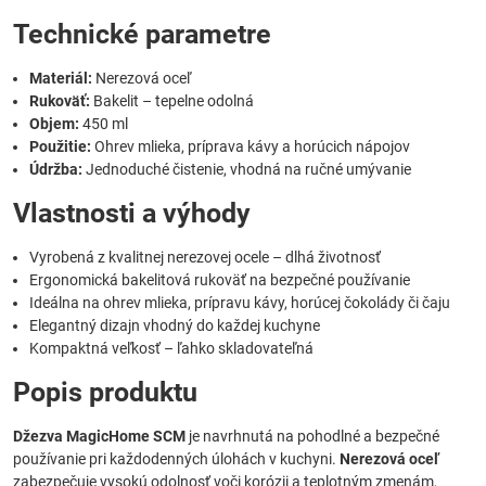
Technické parametre
Materiál:
Nerezová oceľ
Rukoväť:
Bakelit – tepelne odolná
Objem:
450 ml
Použitie:
Ohrev mlieka, príprava kávy a horúcich nápojov
Údržba:
Jednoduché čistenie, vhodná na ručné umývanie
Vlastnosti a výhody
Vyrobená z kvalitnej nerezovej ocele – dlhá životnosť
Ergonomická bakelitová rukoväť na bezpečné používanie
Ideálna na ohrev mlieka, prípravu kávy, horúcej čokolády či čaju
Elegantný dizajn vhodný do každej kuchyne
Kompaktná veľkosť – ľahko skladovateľná
Popis produktu
Džezva MagicHome SCM
je navrhnutá na pohodlné a bezpečné
používanie pri každodenných úlohách v kuchyni.
Nerezová oceľ
zabezpečuje vysokú odolnosť voči korózii a teplotným zmenám,