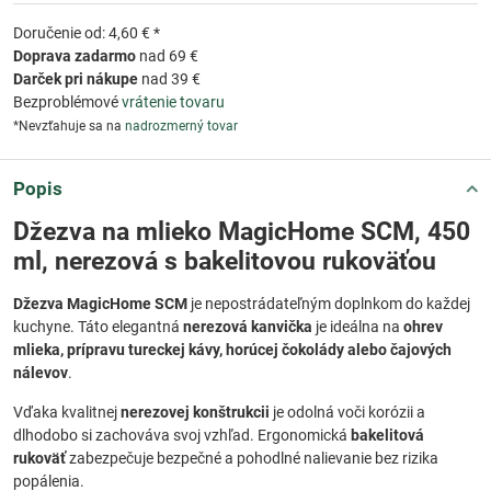
Doručenie od: 4,60 € *
Doprava zadarmo
nad 69 €
Darček pri nákupe
nad 39 €
Bezproblémové
vrátenie tovaru
*Nevzťahuje sa na
nadrozmerný tovar
Popis
Džezva na mlieko MagicHome SCM, 450
ml, nerezová s bakelitovou rukoväťou
Džezva MagicHome SCM
je nepostrádateľným doplnkom do každej
kuchyne. Táto elegantná
nerezová kanvička
je ideálna na
ohrev
mlieka, prípravu tureckej kávy, horúcej čokolády alebo čajových
nálevov
.
Vďaka kvalitnej
nerezovej konštrukcii
je odolná voči korózii a
dlhodobo si zachováva svoj vzhľad. Ergonomická
bakelitová
rukoväť
zabezpečuje bezpečné a pohodlné nalievanie bez rizika
popálenia.