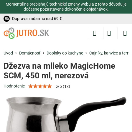
Momentálne prebiehajú technické zmeny webu a z tohto dôvodu je
dočasne pozastavené dokončenie objednávok.
Doprava zadarmo nad 69 €
Úvod
Domácnosť
Doplnky do kuchyne
Čajníky, kanvice a term
Džezva na mlieko MagicHome
SCM, 450 ml, nerezová
Hodnotenie
5
/
5
(
1
x)