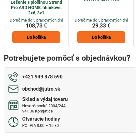
Lešenie s plošinou Strend
Pro ARD HOME, hliníkové,
2x6, 3v1
Doručíme do 5 pracovných dní
Doručíme do 5 pracovných dní
108,73 €
29,33 €
Do košíka
Do košíka
Potrebujete pomôcť s objednávkou?
+421 949 878 590
obchod​@jutro​.sk
Sklad a výdaj tovaru
Novozámocká 2004/24A
941 06 Komjatice
Otváracie hodiny
PO- PIA 8:00 – 15:30