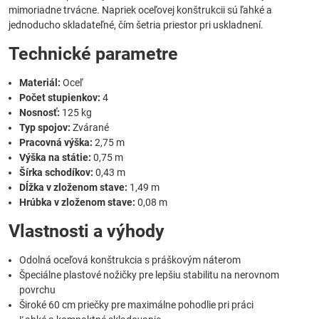
mimoriadne trvácne. Napriek oceľovej konštrukcii sú ľahké a
jednoducho skladateľné, čím šetria priestor pri uskladnení.
Technické parametre
Materiál:
Oceľ
Počet stupienkov:
4
Nosnosť:
125 kg
Typ spojov:
Zvárané
Pracovná výška:
2,75 m
Výška na státie:
0,75 m
Šírka schodíkov:
0,43 m
Dĺžka v zloženom stave:
1,49 m
Hrúbka v zloženom stave:
0,08 m
Vlastnosti a výhody
Odolná oceľová konštrukcia s práškovým náterom
Špeciálne plastové nožičky pre lepšiu stabilitu na nerovnom
povrchu
Široké 60 cm priečky pre maximálne pohodlie pri práci