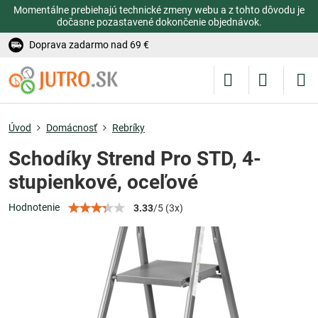
Momentálne prebiehajú technické zmeny webu a z tohto dôvodu je
dočasne pozastavené dokončenie objednávok.
Doprava zadarmo nad 69 €
Úvod
Domácnosť
Rebríky
Schodíky Strend Pro STD, 4-
stupienkové, oceľové
Hodnotenie
3.33
/
5
(
3
x)