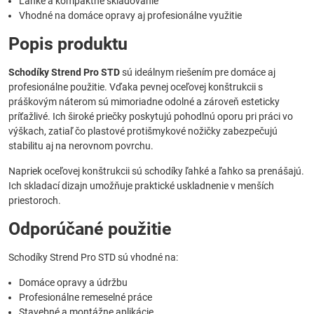
Ľahké a kompaktné skladovanie
Vhodné na domáce opravy aj profesionálne využitie
Popis produktu
Schodíky Strend Pro STD
sú ideálnym riešením pre domáce aj
profesionálne použitie. Vďaka pevnej oceľovej konštrukcii s
práškovým náterom sú mimoriadne odolné a zároveň esteticky
príťažlivé. Ich široké priečky poskytujú pohodlnú oporu pri práci vo
výškach, zatiaľ čo plastové protišmykové nožičky zabezpečujú
stabilitu aj na nerovnom povrchu.
Napriek oceľovej konštrukcii sú schodíky ľahké a ľahko sa prenášajú.
Ich skladací dizajn umožňuje praktické uskladnenie v menších
priestoroch.
Odporúčané použitie
Schodíky Strend Pro STD sú vhodné na:
Domáce opravy a údržbu
Profesionálne remeselné práce
Stavebné a montážne aplikácie