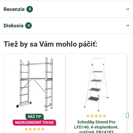
Recenzie
0
Diskusia
0
Tiež by sa Vám mohlo páčiť:
NÁŠ TIP
Schodíky Strend Pro
NADROZMERNÝ TOVAR
LFD140, 4-stupienkové,
oceľové, EN14183