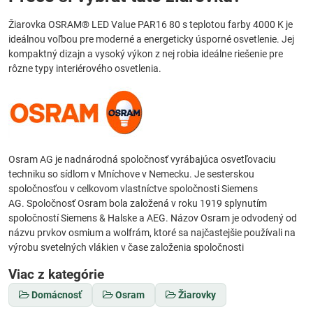
Žiarovka OSRAM® LED Value PAR16 80 s teplotou farby 4000 K je
ideálnou voľbou pre moderné a energeticky úsporné osvetlenie. Jej
kompaktný dizajn a vysoký výkon z nej robia ideálne riešenie pre
rôzne typy interiérového osvetlenia.
Osram AG je nadnárodná spoločnosť vyrábajúca osvetľovaciu
techniku so sídlom v Mníchove v Nemecku. Je sesterskou
spoločnosťou v celkovom vlastníctve spoločnosti Siemens
AG. Spoločnosť Osram bola založená v roku 1919 splynutím
spoločností Siemens & Halske a AEG. Názov Osram je odvodený od
názvu prvkov osmium a wolfrám, ktoré sa najčastejšie používali na
výrobu svetelných vlákien v čase založenia spoločnosti
Viac z kategórie
Domácnosť
Osram
Žiarovky