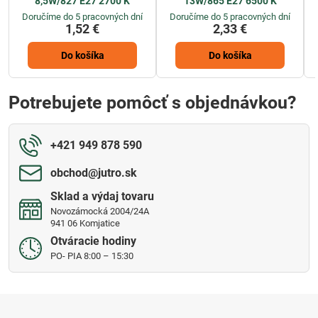
8,5W/827 E27 2700 K
13W/865 E27 6500 K
Doručíme do 5 pracovných dní
Doručíme do 5 pracovných dní
1,52 €
2,33 €
Do košíka
Do košíka
Potrebujete pomôcť s objednávkou?
+421 949 878 590
obchod​@jutro​.sk
Sklad a výdaj tovaru
Novozámocká 2004/24A
941 06 Komjatice
Otváracie hodiny
PO- PIA 8:00 – 15:30