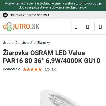
Momentálne prebiehajú technické zmeny webu a z tohto dôvodu je
dočasne pozastavené dokončenie objednávok.
Doprava zadarmo nad 69 €
Úvod
Domácnosť
Žiarovky
Žiarovka OSRAM LED Value
PAR16 80 36° 6,9W/4000K GU10
Hodnotenie
5
/
5
(
1
x)