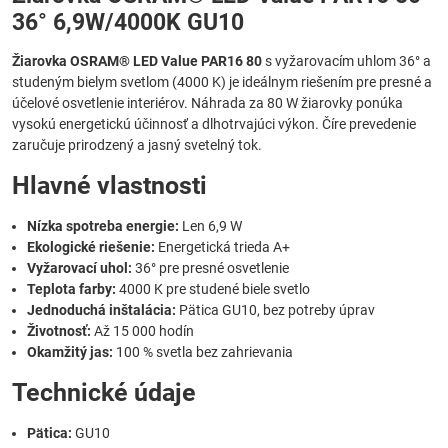
36° 6,9W/4000K GU10
Žiarovka OSRAM® LED Value PAR16 80
s vyžarovacím uhlom 36° a
studeným bielym svetlom (4000 K) je ideálnym riešením pre presné a
účelové osvetlenie interiérov. Náhrada za 80 W žiarovky ponúka
vysokú energetickú účinnosť a dlhotrvajúci výkon. Číre prevedenie
zaručuje prirodzený a jasný svetelný tok.
Hlavné vlastnosti
Nízka spotreba energie:
Len 6,9 W
Ekologické riešenie:
Energetická trieda A+
Vyžarovací uhol:
36° pre presné osvetlenie
Teplota farby:
4000 K pre studené biele svetlo
Jednoduchá inštalácia:
Pätica GU10, bez potreby úprav
Životnosť:
Až 15 000 hodín
Okamžitý jas:
100 % svetla bez zahrievania
Technické údaje
Pätica:
GU10