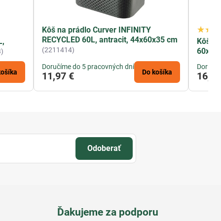
Kôš na prádlo Curver INFINITY
RECYCLED 60L, antracit, 44x60x35 cm
L,
Kôš Cu
(2211414)
60x27x
)
Doručíme do 5 pracovných dní
Doručím
košíka
Do košíka
11,97 €
16,72
Odoberať
Ďakujeme za podporu