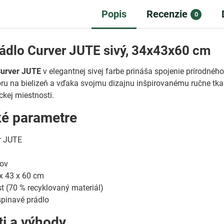
Popis
Recenzie
0
ádlo Curver JUTE sivý, 34x43x60 cm
Curver JUTE
v elegantnej sivej farbe prináša spojenie prírodné
oru na bielizeň a vďaka svojmu dizajnu inšpirovanému ručne tka
ckej miestnosti.
ké parametre
r JUTE
rov
x 43 x 60 cm
t (70 % recyklovaný materiál)
pinavé prádlo
ti a výhody