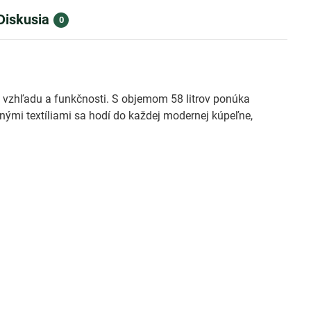
Diskusia
0
ho vzhľadu a funkčnosti. S objemom 58 litrov ponúka
nými textíliami sa hodí do každej modernej kúpeľne,