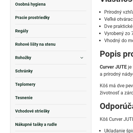
Osobná hygiena
Prírodný vzhľ
Pracie prostriedky
Veľké otvárac
Dve praktické
Regály
Vyrobený zo 7
Vhodný do mo
Rohové lišty na stenu
Popis pr
Rohožky
Curver JUTE
je
Schránky
a prírodný nád
Teplomery
Kôš má dve pevn
životnosť a záro
Tesnenie
Odporúča
Vchodové striešky
Kôš Curver JUTE
Nákupné tašky a rudle
Ukladanie špin