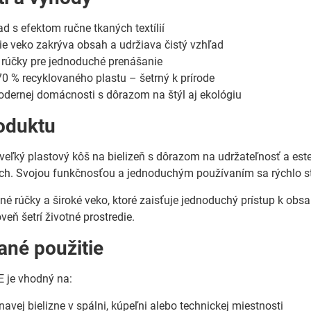
ad s efektom ručne tkaných textílií
ie veko zakrýva obsah a udržiava čistý vzhľad
 rúčky pre jednoduché prenášanie
0 % recyklovaného plastu – šetrný k prírode
dernej domácnosti s dôrazom na štýl aj ekológiu
oduktu
 veľký plastový kôš na bielizeň s dôrazom na udržateľnosť a este
ych. Svojou funkčnosťou a jednoduchým používaním sa rýchlo s
é rúčky a široké veko, ktoré zaisťuje jednoduchý prístup k obsa
veň šetrí životné prostredie.
né použitie
 je vhodný na:
avej bielizne v spálni, kúpeľni alebo technickej miestnosti