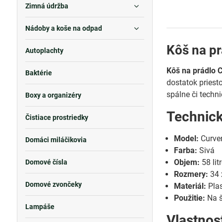
Zimná údržba
Nádoby a koše na odpad
Kôš na pr
Autoplachty
Kôš na prádlo 
Baktérie
dostatok priest
spálne či techni
Boxy a organizéry
Technic
Čistiace prostriedky
Model:
Curve
Domáci miláčikovia
Farba:
Sivá
Objem:
58 lit
Domové čísla
Rozmery:
34 
Domové zvončeky
Materiál:
Plas
Použitie:
Na š
Lampáše
Vlastnos