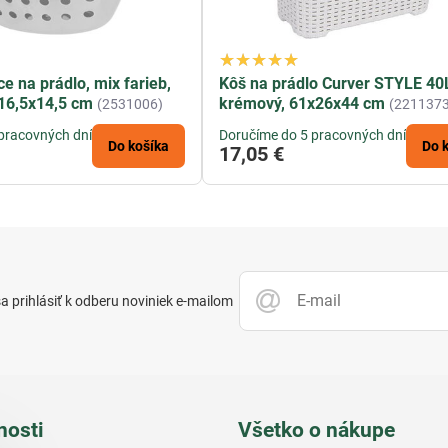
ce na prádlo, mix farieb,
Kôš na prádlo Curver STYLE 40
16,5x14,5 cm
krémový, 61x26x44 cm
(2531006)
(2211373
pracovných dní
Doručíme do 5 pracovných dní
Do košíka
Do 
17,05 €
 prihlásiť k odberu noviniek e-mailom
nosti
Všetko o nákupe