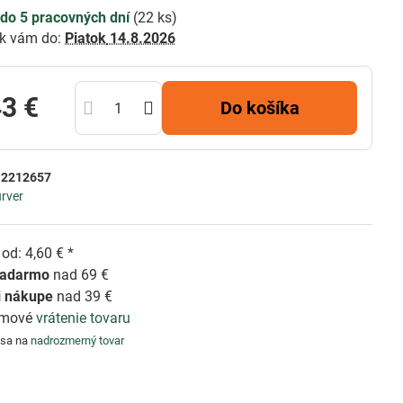
do 5 pracovných dní
(
22
ks)
k vám do:
Piatok
14.8.2026
43 €
Do košíka
:
2212657
rver
od: 4,60 € *
zadarmo
nad 69 €
i nákupe
nad 39 €
émové
vrátenie tovaru
 sa na
nadrozmerný tovar