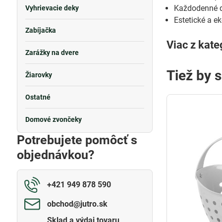
Každodenné d
Vyhrievacie deky
Estetické a e
Zabíjačka
Viac z kate
Zarážky na dvere
Tiež by 
Žiarovky
Ostatné
Domové zvončeky
Potrebujete pomôcť s
objednávkou?
+421 949 878 590
obchod​@jutro​.sk
Sklad a výdaj tovaru