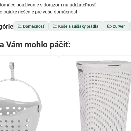
omáce používanie s dôrazom na udržateľnosť
kologické riešenie pre vašu domácnosť
górie
Domácnosť
Koše a sušiaky prádla
Curver
sa Vám mohlo páčiť: