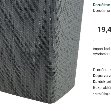
Doručíme 
Doručíme 
19,
Import kód
Výrobca:
Cu
Doručenie 
Doprava 
Darček pr
Bezprobl
*Nevzťahuje