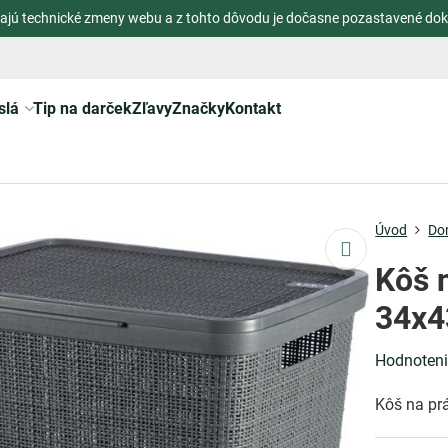
ajú technické zmeny webu a z tohto dôvodu je dočasne pozastavené dok
slá
Tip na darček
Zľavy
Značky
Kontakt
Úvod
Do
Kôš 
34x4
Hodnoten
Kôš na pr