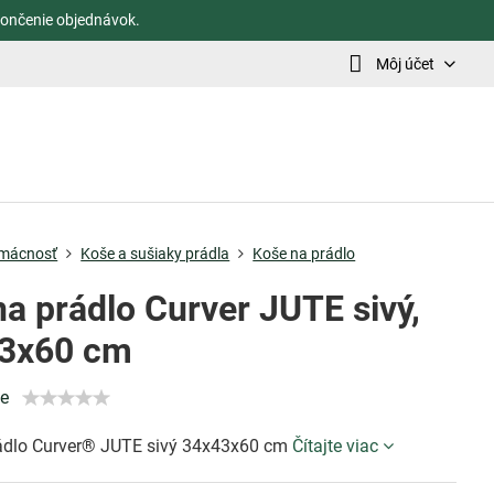
ončenie objednávok.
Môj účet
mácnosť
Koše a sušiaky prádla
Koše na prádlo
na prádlo Curver JUTE sivý,
3x60 cm
ie
ádlo Curver® JUTE sivý 34x43x60 cm
Čítajte viac