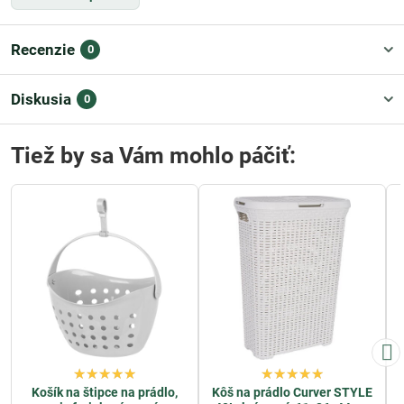
Recenzie
0
Diskusia
0
Tiež by sa Vám mohlo páčiť:
Košík na štipce na prádlo,
Kôš na prádlo Curver STYLE