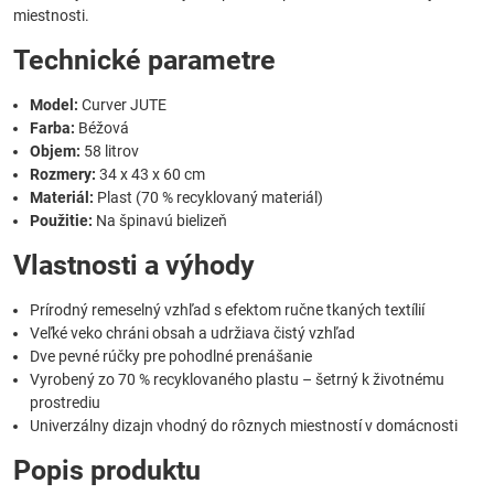
miestnosti.
Technické parametre
Model:
Curver JUTE
Farba:
Béžová
Objem:
58 litrov
Rozmery:
34 x 43 x 60 cm
Materiál:
Plast (70 % recyklovaný materiál)
Použitie:
Na špinavú bielizeň
Vlastnosti a výhody
Prírodný remeselný vzhľad s efektom ručne tkaných textílií
Veľké veko chráni obsah a udržiava čistý vzhľad
Dve pevné rúčky pre pohodlné prenášanie
Vyrobený zo 70 % recyklovaného plastu – šetrný k životnému
prostrediu
Univerzálny dizajn vhodný do rôznych miestností v domácnosti
Popis produktu