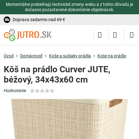
Momentálne prebiehajú technické zmeny webu a z tohto dôvodu je
dočasne pozastavené dokončenie objednávok.
Doprava zadarmo nad 69 €
Úvod
Domácnosť
Koše a sušiaky prádla
Koše na prádlo
Kôš na prádlo Curver JUTE,
béžový, 34x43x60 cm
Hodnotenie