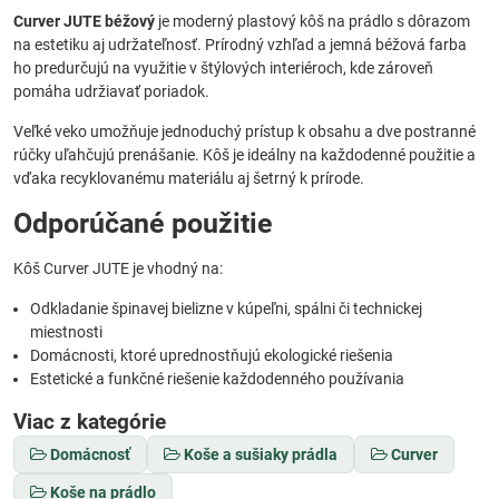
Curver JUTE béžový
je moderný plastový kôš na prádlo s dôrazom
na estetiku aj udržateľnosť. Prírodný vzhľad a jemná béžová farba
ho predurčujú na využitie v štýlových interiéroch, kde zároveň
pomáha udržiavať poriadok.
Veľké veko umožňuje jednoduchý prístup k obsahu a dve postranné
rúčky uľahčujú prenášanie. Kôš je ideálny na každodenné použitie a
vďaka recyklovanému materiálu aj šetrný k prírode.
Odporúčané použitie
Kôš Curver JUTE je vhodný na:
Odkladanie špinavej bielizne v kúpeľni, spálni či technickej
miestnosti
Domácnosti, ktoré uprednostňujú ekologické riešenia
Estetické a funkčné riešenie každodenného používania
Viac z kategórie
Domácnosť
Koše a sušiaky prádla
Curver
Koše na prádlo