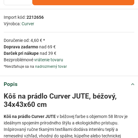
Import kód:
2212656
Výrobca:
Curver
Doručenie od: 4,60 € *
Doprava zadarmo
nad 69 €
Darček pri nákupe
nad 39 €
Bezproblémové
vrátenie tovaru
*Nevzťahuje sa na
nadrozmerný tovar
Popis
Kôš na prádlo Curver JUTE, béžový,
34x43x60 cm
Kôš na prádlo Curver JUTE
v béžovej farbe s objemom 58 litrov je
ideálnym spojením prírodného štýlu a ekologického prístupu.
Inšpirovaný ručne tkanými textíliami dodáva interiéru teplý a
remeselný vzhľad, vhodný do spálne, kúpeľne alebo technickej