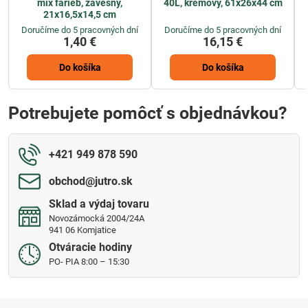
mix farieb, závesný,
40L, krémový, 61x26x44 cm
21x16,5x14,5 cm
Doručíme do 5 pracovných dní
Doručíme do 5 pracovných dní
1,40 €
16,15 €
Do košíka
Do košíka
Potrebujete pomôcť s objednávkou?
+421 949 878 590
obchod​@jutro​.sk
Sklad a výdaj tovaru
Novozámocká 2004/24A
941 06 Komjatice
Otváracie hodiny
PO- PIA 8:00 – 15:30