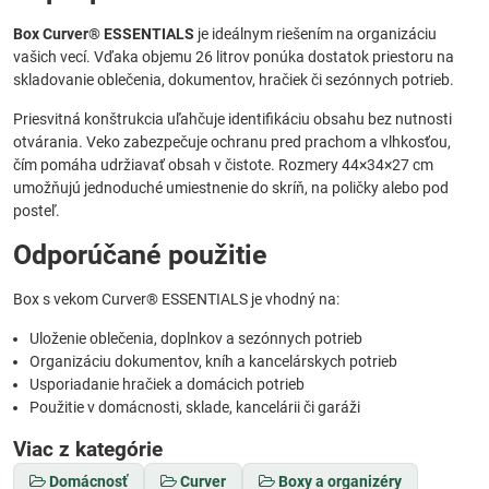
Box Curver® ESSENTIALS
je ideálnym riešením na organizáciu
vašich vecí. Vďaka objemu 26 litrov ponúka dostatok priestoru na
skladovanie oblečenia, dokumentov, hračiek či sezónnych potrieb.
Priesvitná konštrukcia uľahčuje identifikáciu obsahu bez nutnosti
otvárania. Veko zabezpečuje ochranu pred prachom a vlhkosťou,
čím pomáha udržiavať obsah v čistote. Rozmery 44×34×27 cm
umožňujú jednoduché umiestnenie do skríň, na poličky alebo pod
posteľ.
Odporúčané použitie
Box s vekom Curver® ESSENTIALS je vhodný na:
Uloženie oblečenia, doplnkov a sezónnych potrieb
Organizáciu dokumentov, kníh a kancelárskych potrieb
Usporiadanie hračiek a domácich potrieb
Použitie v domácnosti, sklade, kancelárii či garáži
Viac z kategórie
Domácnosť
Curver
Boxy a organizéry