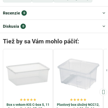
Recenzie
0
Diskusia
0
Tiež by sa Vám mohlo páčiť:
Box s vekom KIS C-box S, 11
Plastový box úložný NCC12,