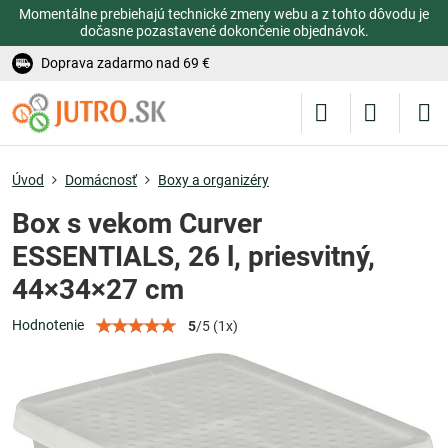
Momentálne prebiehajú technické zmeny webu a z tohto dôvodu je
dočasne pozastavené dokončenie objednávok.
Doprava zadarmo nad 69 €
Úvod
Domácnosť
Boxy a organizéry
Box s vekom Curver
ESSENTIALS, 26 l, priesvitný,
44×34×27 cm
Hodnotenie
5
/
5
(
1
x)