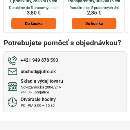
l, priesvitný, 26×37×15 cm
transparentný, 30×20×16 cm
Doručíme do 5 pracovných dní
Doručíme do 5 pracovných dní
3,80 €
2,85 €
Do košíka
Do košíka
Potrebujete pomôcť s objednávkou?
+421 949 878 590
obchod​@jutro​.sk
Sklad a výdaj tovaru
Novozámocká 2004/24A
941 06 Komjatice
Otváracie hodiny
PO- PIA 8:00 – 15:30