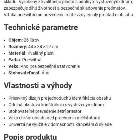
skladu. Vyrobený z kvalitného plastu s odolným vystuženým dnom,
zabezpečuje dlhú životnosť a bezpečné skladovanie predmetov.
Vďaka priesvitnému prevedeniu máte vždy rýchly prehľad o obsahu.
Technické parametre
Objem:
26 litrov
Rozmery:
44 × 34 × 27 cm
Materiál:
Kvalitný plast
Farba:
Priesvitná
Veko:
Áno, pre bezpečné uzatvorenie
Stohovateľnosť:
Áno
Vlastnosti a výhody
Priesvitný dizajn pre jednoduchú identifikáciu obsahu
Odolná plastová konštrukcia s vystuženým dnom
Stohovateľné prevedenie šetrí priestor
Veko chráni obsah pred prachom a nečistotami
Univerzálne využitie v domácnosti, kancelárii či sklade
Popis produktu