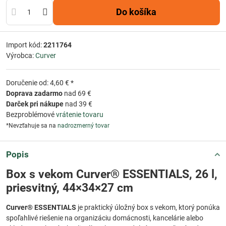
Do košíka
Import kód:
2211764
Výrobca:
Curver
Doručenie od: 4,60 € *
Doprava zadarmo
nad 69 €
Darček pri nákupe
nad 39 €
Bezproblémové
vrátenie tovaru
*Nevzťahuje sa na
nadrozmerný tovar
Popis
Box s vekom Curver® ESSENTIALS, 26 l,
priesvitný, 44×34×27 cm
Curver® ESSENTIALS
je praktický úložný box s vekom, ktorý ponúka
spoľahlivé riešenie na organizáciu domácnosti, kancelárie alebo