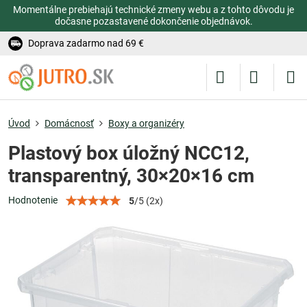
Momentálne prebiehajú technické zmeny webu a z tohto dôvodu je
dočasne pozastavené dokončenie objednávok.
Doprava zadarmo nad 69 €
Úvod
Domácnosť
Boxy a organizéry
Plastový box úložný NCC12,
transparentný, 30×20×16 cm
Hodnotenie
5
/
5
(
2
x)