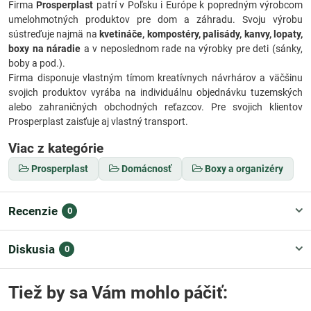
Firma
Prosperplast
patrí v Poľsku i Európe k popredným výrobcom
umelohmotných produktov pre dom a záhradu. Svoju výrobu
sústreďuje najmä na
kvetináče, kompostéry, palisády, kanvy, lopaty,
boxy na náradie
a v neposlednom rade na výrobky pre deti (sánky,
boby a pod.).
Firma disponuje vlastným tímom kreatívnych návrhárov a väčšinu
svojich produktov vyrába na individuálnu objednávku tuzemských
alebo zahraničných obchodných reťazcov. Pre svojich klientov
Prosperplast zaisťuje aj vlastný transport.
Viac z kategórie
Prosperplast
Domácnosť
Boxy a organizéry
Recenzie
0
Diskusia
0
Tiež by sa Vám mohlo páčiť: