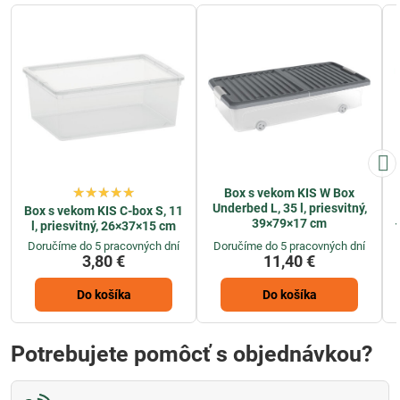
Box s vekom KIS W Box
Underbed L, 35 l, priesvitný,
Box s vekom KIS C-box S, 11
39×79×17 cm
l, priesvitný, 26×37×15 cm
Doručíme do 5 pracovných dní
Doručíme do 5 pracovných dní
3,80 €
11,40 €
Do košíka
Do košíka
Potrebujete pomôcť s objednávkou?