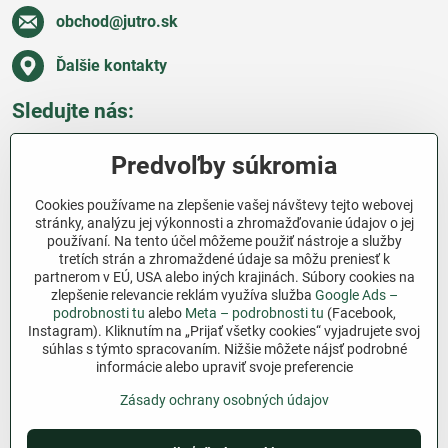
obchod​@jutro​.sk
Ďalšie kontakty
Sledujte nás:
Facebook
Pinterest
Instagram
Blog
Predvoľby súkromia
Všetko o nákupe
Cookies používame na zlepšenie vašej návštevy tejto webovej
stránky, analýzu jej výkonnosti a zhromažďovanie údajov o jej
používaní. Na tento účel môžeme použiť nástroje a služby
Ďakujeme za podporu
tretích strán a zhromaždené údaje sa môžu preniesť k
partnerom v EÚ, USA alebo iných krajinách. Súbory cookies na
Sme slovenský e-shop bez dotácií​. Fungujeme len
zlepšenie relevancie reklám využíva služba
Google Ads –
vďaka vám – ľuďom, ktorí veria v poctivú prácu a
podrobnosti tu
alebo
Meta – podrobnosti tu
(Facebook,
lásku k pôde​. Každý nákup na Jutro​.sk nám pomáha
Instagram). Kliknutím na „Prijať všetky cookies“ vyjadrujete svoj
súhlas s týmto spracovaním. Nižšie môžete nájsť podrobné
pokračovať v tom, čo má zmysel – pomáhať
informácie alebo upraviť svoje preferencie
záhradkárom zadarmo a srdcom​.
Zásady ochrany osobných údajov
©
2026
Copyright