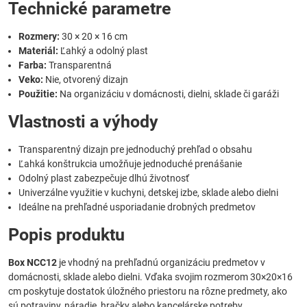
Technické parametre
Rozmery:
30 × 20 × 16 cm
Materiál:
Ľahký a odolný plast
Farba:
Transparentná
Veko:
Nie, otvorený dizajn
Použitie:
Na organizáciu v domácnosti, dielni, sklade či garáži
Vlastnosti a výhody
Transparentný dizajn pre jednoduchý prehľad o obsahu
Ľahká konštrukcia umožňuje jednoduché prenášanie
Odolný plast zabezpečuje dlhú životnosť
Univerzálne využitie v kuchyni, detskej izbe, sklade alebo dielni
Ideálne na prehľadné usporiadanie drobných predmetov
Popis produktu
Box NCC12
je vhodný na prehľadnú organizáciu predmetov v
domácnosti, sklade alebo dielni. Vďaka svojim rozmerom 30×20×16
cm poskytuje dostatok úložného priestoru na rôzne predmety, ako
sú potraviny, náradie, hračky alebo kancelárske potreby.