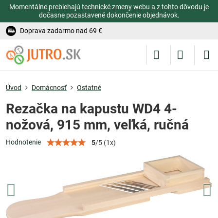
Momentálne prebiehajú technické zmeny webu a z tohto dôvodu je
dočasne pozastavené dokončenie objednávok.
Doprava zadarmo nad 69 €
Úvod
Domácnosť
Ostatné
Rezačka na kapustu WD4 4-
nožová, 915 mm, veľká, ručná
Hodnotenie
5
/
5
(
1
x)