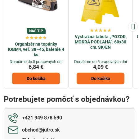
NÁŠ TIP
Výstražná tabuľa „POZOR,
O
MOKRÁ PODLAHA“, 60x30
Organizér na topánky
cm, SK/EN
IOBM4, veľ. 38–45, balenie 4
ks
Doručíme do 5 pracovných dní
Doručíme do 5 pracovných dní
6,84 €
4,09 €
Do košíka
Do košíka
Potrebujete pomôcť s objednávkou?
+421 949 878 590
obchod​@jutro​.sk