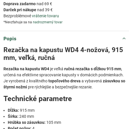
Doprava zadarmo
nad 69 €
Darček pri nákupe
nad 39 €
Bezproblémové
vrátenie tovaru
*Nevzťahuje sa na
nadrozmerný tovar
Popis
Rezačka na kapustu WD4 4-nožová, 915
mm, veľká, ručná
Rezačka na kapustu WD4
je veľká
ručná rezačka s dĺžkou 915 mm
,
určená na efektívne spracovanie kapusty v domácich podmienkach.
Je vyrobená z kvalitného
topoľového dreva
a vybavená
zásuvkou so
štyrmi nožmi
pre rýchlejšie a bezpečnejšie rezanie.
Technické parametre
Dĺžka:
915 mm
Šírka:
240 mm
Hrúbka so zásuvkou:
105 mm
Počet nožov:
4