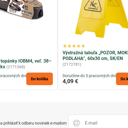
Výstražná tabuľa „POZOR, MO
PODLAHA“, 60x30 cm, SK/EN
 topánky IOBM4, veľ. 38–
(2172781)
 ks
(2171368)
pracovných dní
Doručíme do 5 pracovných dní
Do košíka
Do 
4,09 €
 prihlásiť k odberu noviniek e-mailom