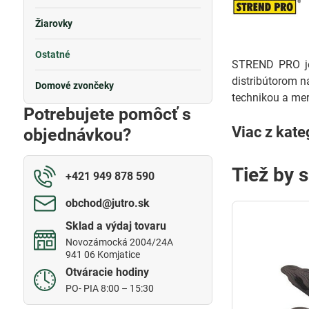
Žiarovky
Ostatné
STREND PRO je 
distribútorom n
Domové zvončeky
technikou a mer
Potrebujete pomôcť s
Viac z kate
objednávkou?
Tiež by 
+421 949 878 590
obchod​@jutro​.sk
Sklad a výdaj tovaru
Novozámocká 2004/24A
941 06 Komjatice
Otváracie hodiny
PO- PIA 8:00 – 15:30