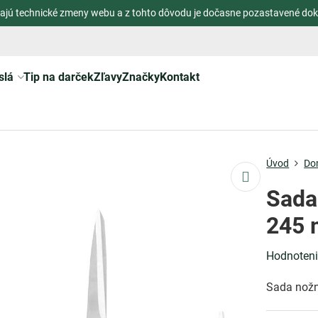
ajú technické zmeny webu a z tohto dôvodu je dočasne pozastavené dok
slá
Tip na darček
Zľavy
Značky
Kontakt
Úvod
Do
Sada
245 
Hodnoten
Sada nožn