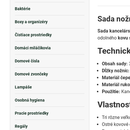
Baktérie
Sada nož
Boxy a organizéry
Sada kancelár
Čistiace prostriedky
odolného
kovu 
Domáci miláčikovia
Technic
Domové čísla
Obsah sady:
3
Dĺžky nožníc:
Domové zvončeky
Materiál čepe
Materiál ruko
Lampáše
Použitie:
Kanc
Osobná hygiena
Vlastnos
Pracie prostriedky
Tri rôzne veľk
Ostré kovové 
Regály