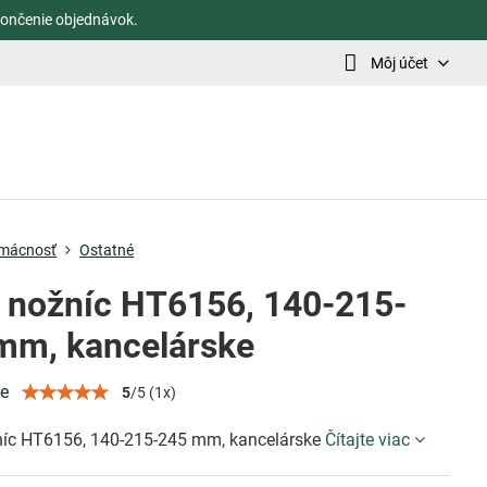
ončenie objednávok.
Môj účet
mácnosť
Ostatné
 nožníc HT6156, 140-215-
mm, kancelárske
ie
5
/
5
(
1
x)
íc HT6156, 140-215-245 mm, kancelárske
Čítajte viac