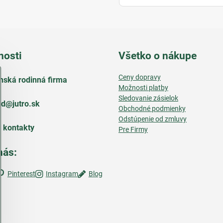
nosti
Všetko o nákupe
Ceny dopravy
nská rodinná firma
Možnosti platby
Sledovanie zásielok
d​@jutro​.sk
Obchodné podmienky
Odstúpenie od zmluvy
e kontakty
Pre Firmy
nás:
Pinterest
Instagram
Blog