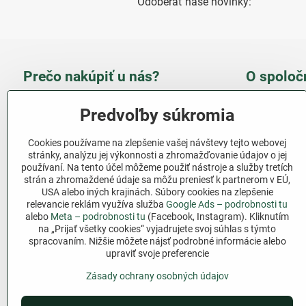
Odoberať naše novinky:
Prečo nakúpiť u nás?
O spoloč
Takmer 100 % spokojných
Slove
Predvoľby súkromia
zákazníkov
obcho
Cookies používame na zlepšenie vašej návštevy tejto webovej
Nízka cena produktov - ušetríte
stránky, analýzu jej výkonnosti a zhromažďovanie údajov o jej
používaní. Na tento účel môžeme použiť nástroje a služby tretích
Ďalši
strán a zhromaždené údaje sa môžu preniesť k partnerom v EÚ,
Rýchla komunikácia - mail
USA alebo iných krajinách. Súbory cookies na zlepšenie
relevancie reklám využíva služba
Google Ads – podrobnosti tu
Sledujte 
Pri nákupe nad 69 € doprava
alebo
Meta – podrobnosti tu
(Facebook, Instagram). Kliknutím
zadarmo
na „Prijať všetky cookies“ vyjadrujete svoj súhlas s týmto
Facebook
spracovaním. Nižšie môžete nájsť podrobné informácie alebo
Pri nákupe nad 39 € darček na
upraviť svoje preferencie
výber
Zásady ochrany osobných údajov