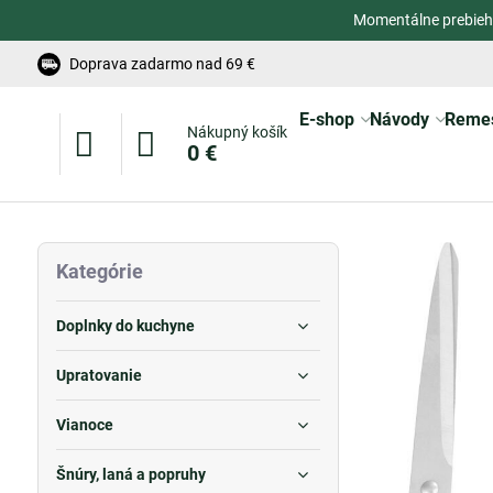
Momentálne prebieh
Doprava zadarmo nad 69 €
E-shop
Návody
Reme
Nákupný košík
0 €
Kategórie
Doplnky do kuchyne
Upratovanie
Vianoce
Šnúry, laná a popruhy