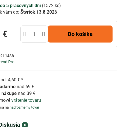
do 5 pracovných dní
(
1572
ks)
k vám do:
Štvrtok
13.8.2026
 €
Do košíka
:
211488
rend Pro
od: 4,60 € *
zadarmo
nad 69 €
i nákupe
nad 39 €
émové
vrátenie tovaru
 sa na
nadrozmerný tovar
Diskusia
0