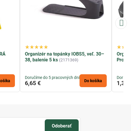
KRÁ
Organizér na topánky IOBS5, veľ. 30–
Organi
38, balenie 5 ks
Pro, 2
(2171369)
Doručíme do 5 pracovných dní
Doručím
košíka
Do košíka
6,65 €
1,35 
Odoberať