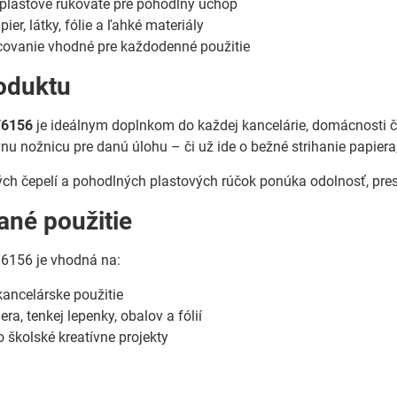
plastové rukoväte pre pohodlný úchop
er, látky, fólie a ľahké materiály
covanie vhodné pre každodenné použitie
oduktu
T6156
je ideálnym doplnkom do každej kancelárie, domácnosti či
vnu nožnicu pre danú úlohu – či už ide o bežné strihanie papiera
ch čepelí a pohodlných plastových rúčok ponúka odolnosť, presn
né použitie
6156 je vhodná na:
ancelárske použitie
era, tenkej lepenky, obalov a fólií
školské kreatívne projekty