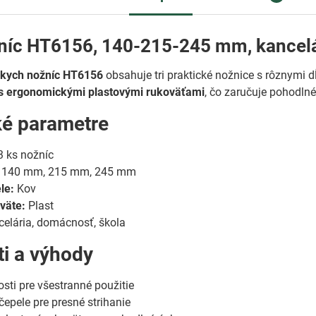
níc HT6156, 140-215-245 mm, kancelá
skych nožníc HT6156
obsahuje tri praktické nožnice s rôznymi 
s ergonomickými plastovými rukoväťami
, čo zaručuje pohodlné
ké parametre
 ks nožníc
140 mm, 215 mm, 245 mm
le:
Kov
väte:
Plast
elária, domácnosť, škola
ti a výhody
osti pre všestranné použitie
čepele pre presné strihanie