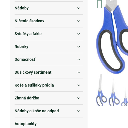
Nádoby
Ničenie škodcov
Sviečky a fakle
Rebríky
Domácnosť
Dušičkový sortiment
Koše a sušiaky prádla
Zimná údržba
Nádoby a koše na odpad
Autoplachty