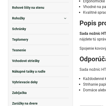
Ergonomické 
Vhodné na papi
Rohové lišty na stenu
Kvalitné spra
Rohožky
Popis pr
Schránky
Sada nožníc H
nájdete tú sprá
Teplomery
Spojenie kovový
Tesnenie
Odporúča
Vchodové striešky
Sada nožníc HT
Nákupné tašky a rudle
Každodenné k
Vyhrievacie deky
Strihanie papi
Domáce alebo 
Zabíjačka
Zarážky na dvere