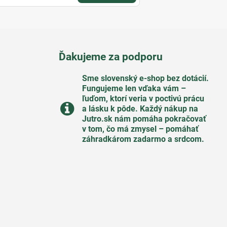
Ďakujeme za podporu
Sme slovenský e-shop bez dotácií​.
Fungujeme len vďaka vám –
ľuďom, ktorí veria v poctivú prácu
a lásku k pôde​. Každý nákup na
Jutro​.sk nám pomáha pokračovať
v tom, čo má zmysel – pomáhať
záhradkárom zadarmo a srdcom​.