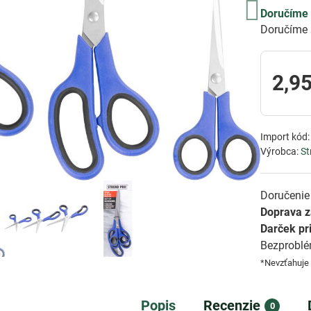
Doručíme 
Doručíme 
2,95
Import kód
Výrobca:
St
Doručenie 
Doprava 
Darček pr
Bezprobl
*Nevzťahuje
Popis
Recenzie
0