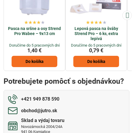
Pasca na sršne a osy Strend
Lepová pasca na šváby
Pro Wabee – 9x13 cm
Strend Pro – 6 ks, extra
lepivá
Doručíme do 5 pracovných dní
Doručíme do 5 pracovných dní
1,40 €
0,79 €
Do košíka
Do košíka
Potrebujete pomôcť s objednávkou?
+421 949 878 590
obchod​@jutro​.sk
Sklad a výdaj tovaru
Novozámocká 2004/24A
941 06 Komjatice