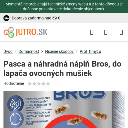
Momentálne prebiehajú technické zmeny webu a z tohto dôvodu je
dočasne pozastavené dokončenie objednávok.
Doprava zadarmo nad 69 €
Úvod
Domácnosť
Ničenie škodcov
Proti hmyzu
Pasca a náhradná náplň Bros, do
lapača ovocných mušiek
Hodnotenie