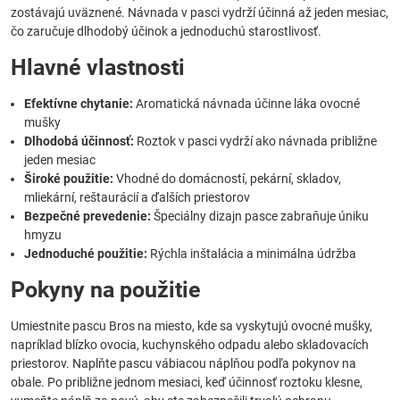
zostávajú uväznené. Návnada v pasci vydrží účinná až jeden mesiac,
čo zaručuje dlhodobý účinok a jednoduchú starostlivosť.
Hlavné vlastnosti
Efektívne chytanie:
Aromatická návnada účinne láka ovocné
mušky
Dlhodobá účinnosť:
Roztok v pasci vydrží ako návnada približne
jeden mesiac
Široké použitie:
Vhodné do domácností, pekární, skladov,
mliekární, reštaurácií a ďalších priestorov
Bezpečné prevedenie:
Špeciálny dizajn pasce zabraňuje úniku
hmyzu
Jednoduché použitie:
Rýchla inštalácia a minimálna údržba
Pokyny na použitie
Umiestnite pascu Bros na miesto, kde sa vyskytujú ovocné mušky,
napríklad blízko ovocia, kuchynského odpadu alebo skladovacích
priestorov. Naplňte pascu vábiacou náplňou podľa pokynov na
obale. Po približne jednom mesiaci, keď účinnosť roztoku klesne,