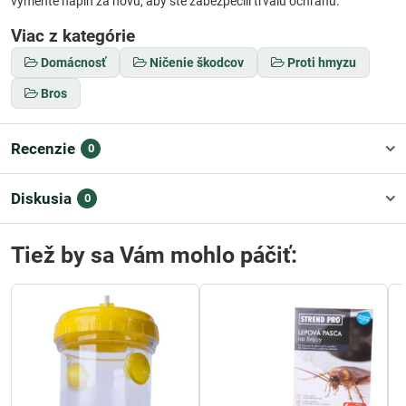
vymeňte náplň za novú, aby ste zabezpečili trvalú ochranu.
Viac z kategórie
Domácnosť
Ničenie škodcov
Proti hmyzu
Bros
Recenzie
0
Diskusia
0
Tiež by sa Vám mohlo páčiť: