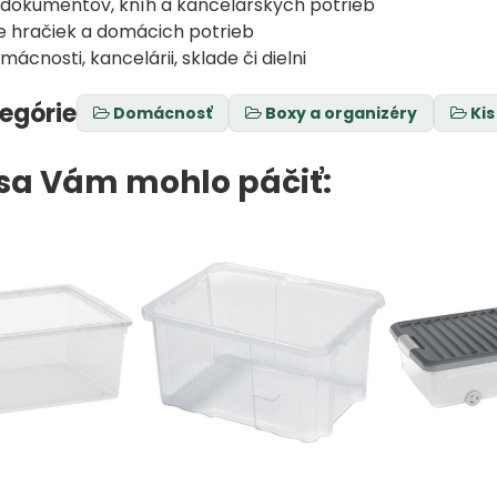
 dokumentov, kníh a kancelárskych potrieb
e hračiek a domácich potrieb
mácnosti, kancelárii, sklade či dielni
tegórie
Domácnosť
Boxy a organizéry
Kis
 sa Vám mohlo páčiť: