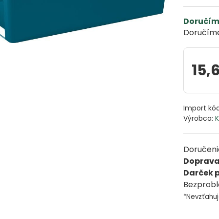
Doručím
Doručíme
15,
Import kó
Výrobca:
K
Doručenie
Doprav
Darček 
Bezprob
*Nevzťahu