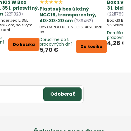
m KIS W Box
Box s vek
35 l, priesvitný,
3 l, biely
Plastový box úložný
cm
(2211828)
(2211789)
NCC16, transparentný,
40×30×20 cm
Underbed L, 35L,
Box KIS Bi-Box
(239462)
79x17 cm, so sivým
26,5x16x10 c
Box CARGO BOX NCC16, 40x30x20
skami
cm
Doručíme d
5
pracovných
Doručíme do 5
4,28 €
ní
pracovných dní
Do košíka
Do košíka
5,70 €
Odoberať