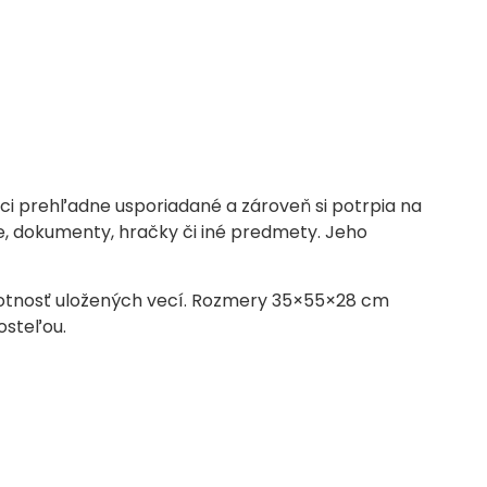
eci prehľadne usporiadané a zároveň si potrpia na
ie, dokumenty, hračky či iné predmety. Jeho
votnosť uložených vecí. Rozmery 35×55×28 cm
osteľou.