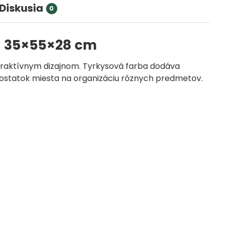
Diskusia
0
ý, 35×55×28 cm
atraktívnym dizajnom. Tyrkysová farba dodáva
e dostatok miesta na organizáciu rôznych predmetov.