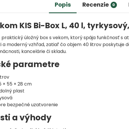
Popis
Recenzie
0
kom KIS Bi-Box L, 40 l, tyrkysov
e praktický úložný box s vekom, ktorý spája funkčnosť s 
eži a moderný vzhľad, zatiaľ čo objem 40 litrov poskytuj
ácnosti, kancelárie či skladu.
cké parametre
itrov
 × 55 × 28 cm
olný plast
ysová
pre bezpečné uzatvorenie
sti a výhody