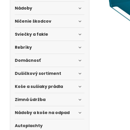
Nádoby
Ničenie škodcov
Sviečky a fakle
Rebríky
Domácnosť
Dušičkový sortiment
Koše a sušiaky prádla
Zimná údržba
Nádoby a koše na odpad
Autoplachty