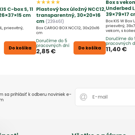
Box s veko
Underbed L, 
IS C-box S, 11
Plastový box úložný NCC12,
39×79×17 
, 26×37×15 cm
transparentný, 30×20×16
cm
Box KIS W Box 
(239461)
priesvitný, 39x
L, priesvitný,
Box CARGO BOX NCC12, 30x20x16
vekom, s kolie
cm
Doručíme do 
Doručíme do 5
pracovných d
pracovných dní
Do košíka
Do košíka
11,40 €
2,85 €
 sa prihlásiť k odberu noviniek e-
om