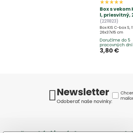
Box s vekom K
l, priesvitný
(2211823)
Box KIS C-box S, 11
26x37x15 cm
Doručíme do 5
pracovných dní
3,80 €
Newsletter
Chcem
mail
Odoberať naše novinky: