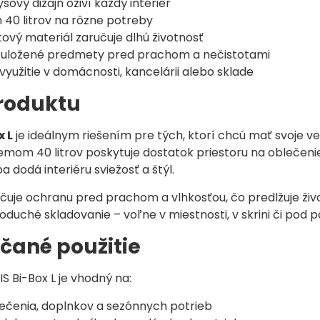
ysový dizajn oživí každý interiér
 40 litrov na rôzne potreby
ový materiál zaručuje dlhú životnosť
 uložené predmety pred prachom a nečistotami
využitie v domácnosti, kancelárii alebo sklade
produktu
x L
je ideálnym riešením pre tých, ktorí chcú mať svoje v
bjemom 40 litrov poskytuje dostatok priestoru na oblečen
a dodá interiéru sviežosť a štýl.
uje ochranu pred prachom a vlhkosťou, čo predlžuje ži
duché skladovanie – voľne v miestnosti, v skrini či pod p
čané použitie
S Bi-Box L je vhodný na:
lečenia, doplnkov a sezónnych potrieb