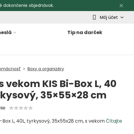
✕
é dokončenie objednávok.
Môj účet
eslá
Tip na darček
omácnosť
Boxy a organizéry
s vekom KIS Bi-Box L, 40
yrkysový, 35×55×28 cm
nie
i-Box L, 40L, tyrkysový, 35x55x28 cm, s vekom
Čítajte