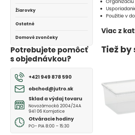
Organizáciu
Usporiadani
Žiarovky
Použitie v do
Ostatné
Viac z ka
Domové zvončeky
Tiež by
Potrebujete pomôcť
s objednávkou?
+421 949 878 590
obchod​@jutro​.sk
Sklad a výdaj tovaru
Novozámocká 2004/24A
941 06 Komjatice
Otváracie hodiny
PO- PIA 8:00 – 15:30