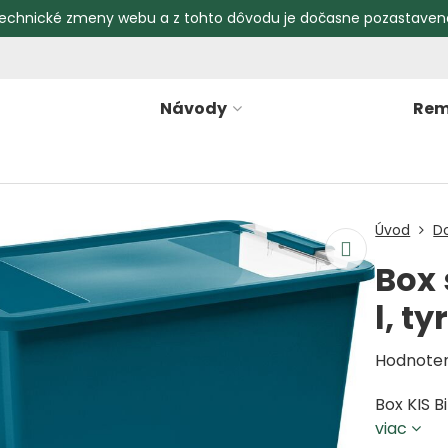
echnické zmeny webu a z tohto dôvodu je dočasne pozastaven
Návody
Rem
Úvod
D
Box 
l, t
Hodnote
Box KIS B
viac