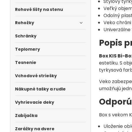
Štýlový tyrk
Veľký objem
Rohové lišty na stenu
Odolný plast
Veko chráni
Rohožky
Univerzálne 
Schránky
Popis 
Teplomery
Box KIS Bi-Bo
Tesnenie
estetiku. S o
tyrkysová farb
Vchodové striešky
Veko zabezpeč
umožňujú jedno
Nákupné tašky a rudle
Odporú
Vyhrievacie deky
Box s vekom KI
Zabíjačka
Uloženie ob
Zarážky na dvere