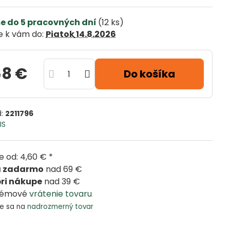
e do 5 pracovných dní
(
12
ks)
 k vám do:
Piatok
14.8.2026
68 €
Do košíka
d:
2211796
IS
 od: 4,60 € *
a zadarmo
nad 69 €
pri nákupe
nad 39 €
lémové
vrátenie tovaru
je sa na
nadrozmerný tovar