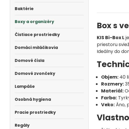
Baktérie
Boxy a organizéry
Box s ve
Čistiace prostriedky
KIS Bi-Box L
j
priestoru svi
Domáci miláčikovia
Ideálny do dom
Domové čísla
Techni
Domové zvončeky
Objem:
40 l
Rozmery:
35
Lampáše
Materiál:
Od
Farba:
Tyrk
Osobná hygiena
Veko:
Áno, 
Pracie prostriedky
Vlastno
Regály