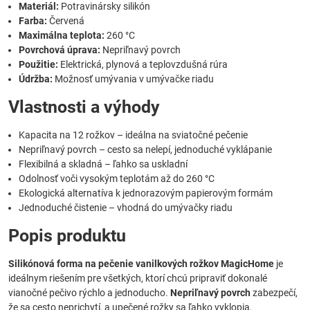
Materiál:
Potravinársky silikón
Farba:
Červená
Maximálna teplota:
260 °C
Povrchová úprava:
Nepriľnavý povrch
Použitie:
Elektrická, plynová a teplovzdušná rúra
Údržba:
Možnosť umývania v umývačke riadu
Vlastnosti a výhody
Kapacita na 12 rožkov – ideálna na sviatočné pečenie
Nepriľnavý povrch – cesto sa nelepí, jednoduché vyklápanie
Flexibilná a skladná – ľahko sa uskladní
Odolnosť voči vysokým teplotám až do 260 °C
Ekologická alternatíva k jednorazovým papierovým formám
Jednoduché čistenie – vhodná do umývačky riadu
Popis produktu
Silikónová forma na pečenie vanilkových rožkov MagicHome
je
ideálnym riešením pre všetkých, ktorí chcú pripraviť dokonalé
vianočné pečivo rýchlo a jednoducho.
Nepriľnavý povrch
zabezpečí,
že sa cesto neprichytí, a upečené rožky sa ľahko vyklopia.