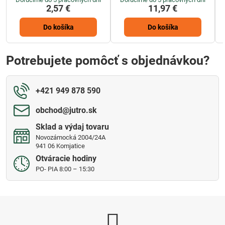
2,57 €
11,97 €
Do košíka
Do košíka
Potrebujete pomôcť s objednávkou?
+421 949 878 590
obchod​@jutro​.sk
Sklad a výdaj tovaru
Novozámocká 2004/24A
941 06 Komjatice
Otváracie hodiny
PO- PIA 8:00 – 15:30