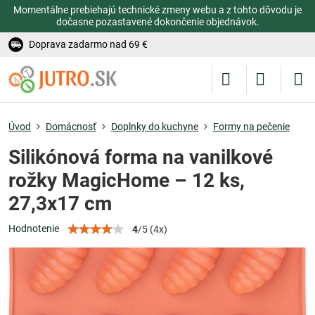
Momentálne prebiehajú technické zmeny webu a z tohto dôvodu je
dočasne pozastavené dokončenie objednávok.
Doprava zadarmo nad 69 €
Úvod
Domácnosť
Doplnky do kuchyne
Formy na pečenie
Silikónová forma na vanilkové
rožky MagicHome – 12 ks,
27,3x17 cm
Hodnotenie
4
/
5
(
4
x)