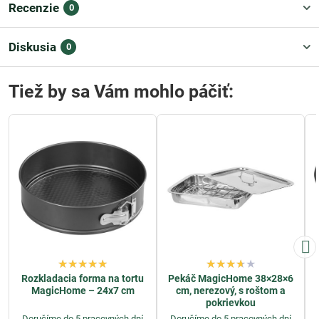
Recenzie
0
Diskusia
0
Tiež by sa Vám mohlo páčiť:
Rozkladacia forma na tortu
Pekáč MagicHome 38×28×6
MagicHome – 24x7 cm
cm, nerezový, s roštom a
pokrievkou
Doručíme do 5 pracovných dní
Doručíme do 5 pracovných dní