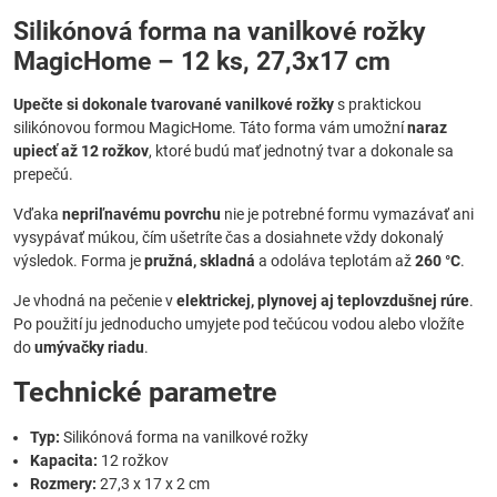
Silikónová forma na vanilkové rožky
MagicHome – 12 ks, 27,3x17 cm
Upečte si dokonale tvarované vanilkové rožky
s praktickou
silikónovou formou MagicHome. Táto forma vám umožní
naraz
upiecť až 12 rožkov
, ktoré budú mať jednotný tvar a dokonale sa
prepečú.
Vďaka
nepriľnavému povrchu
nie je potrebné formu vymazávať ani
vysypávať múkou, čím ušetríte čas a dosiahnete vždy dokonalý
výsledok. Forma je
pružná, skladná
a odoláva teplotám až
260 °C
.
Je vhodná na pečenie v
elektrickej, plynovej aj teplovzdušnej rúre
.
Po použití ju jednoducho umyjete pod tečúcou vodou alebo vložíte
do
umývačky riadu
.
Technické parametre
Typ:
Silikónová forma na vanilkové rožky
Kapacita:
12 rožkov
Rozmery:
27,3 x 17 x 2 cm