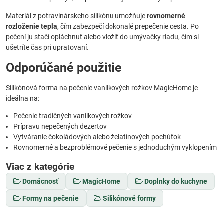
Materiál z potravinárskeho silikónu umožňuje
rovnomerné
rozloženie tepla
, čím zabezpečí dokonalé prepečenie cesta. Po
pečení ju stačí opláchnuť alebo vložiť do umývačky riadu, čím si
ušetríte čas pri upratovaní.
Odporúčané použitie
Silikónová forma na pečenie vanilkových rožkov MagicHome je
ideálna na:
Pečenie tradičných vanilkových rožkov
Prípravu nepečených dezertov
Vytváranie čokoládových alebo želatínových pochúťok
Rovnomerné a bezproblémové pečenie s jednoduchým vyklopením
Viac z kategórie
Domácnosť
MagicHome
Doplnky do kuchyne
Formy na pečenie
Silikónové formy