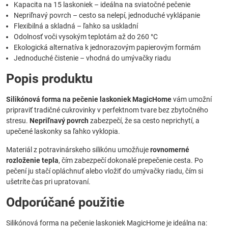
Kapacita na 15 laskoniek – ideálna na sviatočné pečenie
Nepriľnavý povrch – cesto sa nelepí, jednoduché vyklápanie
Flexibilná a skladná – ľahko sa uskladní
Odolnosť voči vysokým teplotám až do 260 °C
Ekologická alternatíva k jednorazovým papierovým formám
Jednoduché čistenie – vhodná do umývačky riadu
Popis produktu
Silikónová forma na pečenie laskoniek MagicHome
vám umožní
pripraviť tradičné cukrovinky v perfektnom tvare bez zbytočného
stresu.
Nepriľnavý povrch
zabezpečí, že sa cesto neprichytí, a
upečené laskonky sa ľahko vyklopia.
Materiál z potravinárskeho silikónu umožňuje
rovnomerné
rozloženie tepla
, čím zabezpečí dokonalé prepečenie cesta. Po
pečení ju stačí opláchnuť alebo vložiť do umývačky riadu, čím si
ušetríte čas pri upratovaní.
Odporúčané použitie
Silikónová forma na pečenie laskoniek MagicHome je ideálna na: