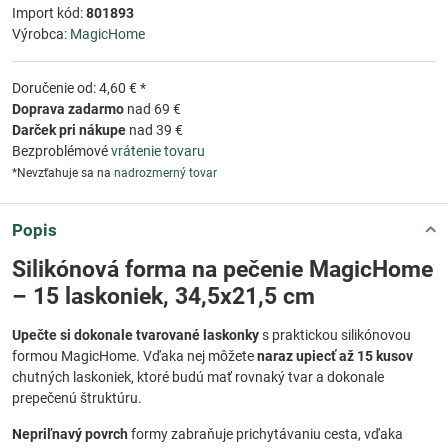
Import kód:
801893
Výrobca:
MagicHome
Doručenie od: 4,60 € *
Doprava zadarmo
nad 69 €
Darček pri nákupe
nad 39 €
Bezproblémové
vrátenie tovaru
*Nevzťahuje sa na
nadrozmerný tovar
Popis
Silikónová forma na pečenie MagicHome
– 15 laskoniek, 34,5x21,5 cm
Upečte si dokonale tvarované laskonky
s praktickou silikónovou
formou MagicHome. Vďaka nej môžete
naraz upiecť až 15 kusov
chutných laskoniek, ktoré budú mať rovnaký tvar a dokonale
prepečenú štruktúru.
Nepriľnavý povrch
formy zabraňuje prichytávaniu cesta, vďaka