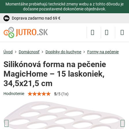
Momentálne prebiehajú technické zmeny webu a z tohto dôvodu je
dočasne pozastavené dokončenie objednávok.
Doprava zadarmo nad 69 €
Úvod
Domácnosť
Doplnky do kuchyne
Formy na pečenie
Silikónová forma na pečenie
MagicHome – 15 laskoniek,
34,5x21,5 cm
Hodnotenie
5
/
5
(
1
x)