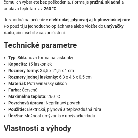
čomu ich vyberiete bez poškodenia. Forma je
pružná, skladná
a
odoláva teplotám až
260 °C
.
Je vhodná na pečenie v
elektrickej, plynovej aj teplovzdušnej rúre
.
Po použití ju jednoducho opláchnete alebo vložíte do
umývačky
riadu
, čím ušetríte čas pri čistení.
Technické parametre
Typ:
Silikónová forma na laskonky
Kapacita:
15 laskoniek
Rozmery formy:
34,5 x 21,5 x 1 cm
Rozmery jednej laskonky:
6,3 x 4,6 x 0,5 cm
Materiál:
Potravinársky silikón
Farba:
Červená
Maximálna teplota:
260 °C
Povrchová úprava:
Nepriľnavý povrch
Použitie:
Elektrická, plynová a teplovzdušná rúra
Údržba:
Možnosť umývania v umývačke riadu
Vlastnosti a výhody