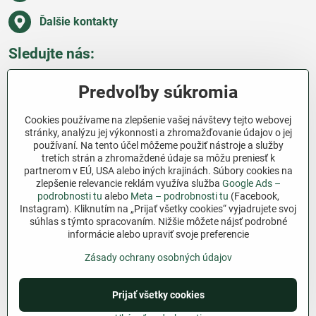
Ďalšie kontakty
Sledujte nás:
Facebook
Pinterest
Instagram
Blog
Predvoľby súkromia
Všetko o nákupe
Cookies používame na zlepšenie vašej návštevy tejto webovej
stránky, analýzu jej výkonnosti a zhromažďovanie údajov o jej
používaní. Na tento účel môžeme použiť nástroje a služby
Ďakujeme za podporu
tretích strán a zhromaždené údaje sa môžu preniesť k
partnerom v EÚ, USA alebo iných krajinách. Súbory cookies na
Sme slovenský e-shop bez dotácií​. Fungujeme len
zlepšenie relevancie reklám využíva služba
Google Ads –
vďaka vám – ľuďom, ktorí veria v poctivú prácu a
podrobnosti tu
alebo
Meta – podrobnosti tu
(Facebook,
Instagram). Kliknutím na „Prijať všetky cookies“ vyjadrujete svoj
lásku k pôde​. Každý nákup na Jutro​.sk nám pomáha
súhlas s týmto spracovaním. Nižšie môžete nájsť podrobné
pokračovať v tom, čo má zmysel – pomáhať
informácie alebo upraviť svoje preferencie
záhradkárom zadarmo a srdcom​.
Zásady ochrany osobných údajov
©
2026
Copyright
Prijať všetky cookies
Predvoľby súkromia
Zásady ochrany osobných údajov
Podmienky používania