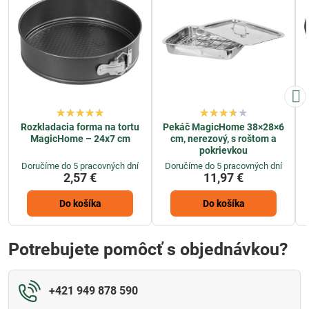
Rozkladacia forma na tortu
Pekáč MagicHome 38×28×6
MagicHome – 24x7 cm
cm, nerezový, s roštom a
pokrievkou
Doručíme do 5 pracovných dní
Doručíme do 5 pracovných dní
2,57 €
11,97 €
Do košíka
Do košíka
Potrebujete pomôcť s objednávkou?
+421 949 878 590