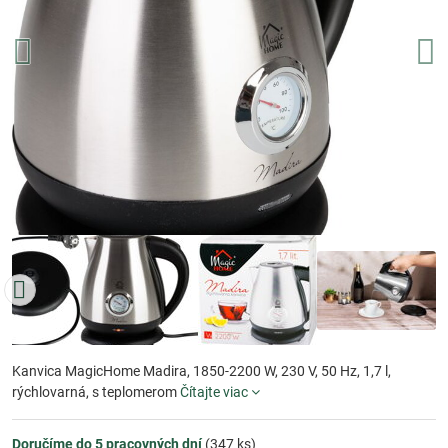
Kanvica MagicHome Madira, 1850-2200 W, 230 V, 50 Hz, 1,7 l,
rýchlovarná, s teplomerom
Čítajte viac
Doručíme do 5 pracovných dní
(
347
ks)