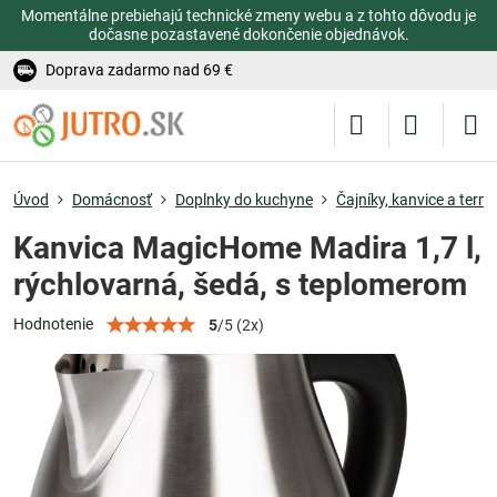
Momentálne prebiehajú technické zmeny webu a z tohto dôvodu je
dočasne pozastavené dokončenie objednávok.
Doprava zadarmo nad 69 €
Úvod
Domácnosť
Doplnky do kuchyne
Čajníky, kanvice a term
Kanvica MagicHome Madira 1,7 l,
rýchlovarná, šedá, s teplomerom
Hodnotenie
5
/
5
(
2
x)