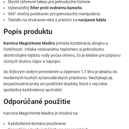
Skryté výhrevné teleso pre jednoduché čistenie
Vyberateľný
filter proti vodnému kameňu
360° otočný podstavec pre jednoduchú manipuláciu
Tlačidlo na otváranie veka a priestor na
navíjanie kábla
Popis produktu
Kanvica MagicHome Madira
prináša kombináciu dizajnu a
funkčnosti. Vďaka vstavanému teplomeru si jednoducho
skontrolujete teplotu vody počas ohrevu, čo je ideálne pre prípravu
rôznych druhov čajov a nápojov.
So štýlovým šedým prevedením a objemom 1,7 litra je ideálna do
moderných kuchýň aj kancelárskych priestorov. Nechýbajú jej
bezpečnostné prvky ani praktické doplnky, ktoré z nej robia
spoľahlivý každodenný spotrebič.
Odporúčané použitie
Kanvica MagicHome Madira je vhodná na:
Každodenné domáce používanie