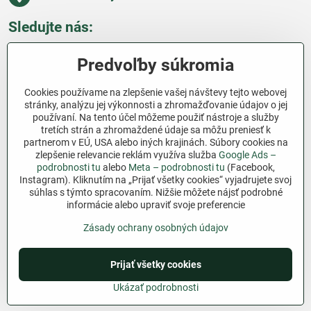
Sledujte nás:
Facebook
Pinterest
Instagram
Blog
Predvoľby súkromia
Všetko o nákupe
Cookies používame na zlepšenie vašej návštevy tejto webovej
stránky, analýzu jej výkonnosti a zhromažďovanie údajov o jej
používaní. Na tento účel môžeme použiť nástroje a služby
Ďakujeme za podporu
tretích strán a zhromaždené údaje sa môžu preniesť k
partnerom v EÚ, USA alebo iných krajinách. Súbory cookies na
Sme slovenský e-shop bez dotácií​. Fungujeme len
zlepšenie relevancie reklám využíva služba
Google Ads –
vďaka vám – ľuďom, ktorí veria v poctivú prácu a
podrobnosti tu
alebo
Meta – podrobnosti tu
(Facebook,
lásku k pôde​. Každý nákup na Jutro​.sk nám pomáha
Instagram). Kliknutím na „Prijať všetky cookies“ vyjadrujete svoj
súhlas s týmto spracovaním. Nižšie môžete nájsť podrobné
pokračovať v tom, čo má zmysel – pomáhať
informácie alebo upraviť svoje preferencie
záhradkárom zadarmo a srdcom​.
Zásady ochrany osobných údajov
©
2026
Copyright
Predvoľby súkromia
Zásady ochrany osobných údajov
Prijať všetky cookies
Podmienky používania
Ukázať podrobnosti
Vytvorené pomocou:
BiznisWeb.sk