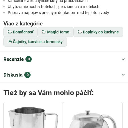
Kancelárie a kuchynské kúty na pracoviskách
Ubytovanie hostí v hoteloch, penziónoch a moteloch
Prípravu nápojov s presným dohľadom nad teplotou vody
Viac z kategórie
Domácnosť
MagicHome
Doplnky do kuchyne
Čajníky, kanvice a termosky
Recenzie
0
Diskusia
0
Tiež by sa Vám mohlo páčiť: