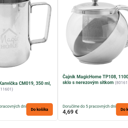
Čajník MagicHome TP108, 1100
sklo s nerezovým sitkom
(80161
anvička CM019, 350 ml,
211601)
pracovných dní
Doručíme do 5 pracovných dní
Do košíka
Do 
4,69 €