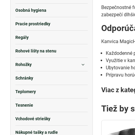
Bezpečnostné f
Osobná hygiena
zabezpečí dlhšiu
Pracie prostriedky
Odporúča
Regály
Kanvica MagicH
Rohové lišty na stenu
Každodenné p
Využitie v ka
Rohožky
Ubytovanie ho
Prípravu horú
Schránky
Viac z kate
Teplomery
Tesnenie
Tiež by 
Vchodové striešky
Nákupné tašky a rudle