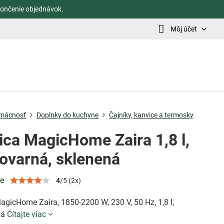
ončenie objednávok.
Môj účet
mácnosť
Doplnky do kuchyne
Čajníky, kanvice a termosky
ica MagicHome Zaira 1,8 l,
lovarná, sklenená
ie
4
/
5
(
2
x)
gicHome Zaira, 1850-2200 W, 230 V, 50 Hz, 1,8 l,
ná
Čítajte viac