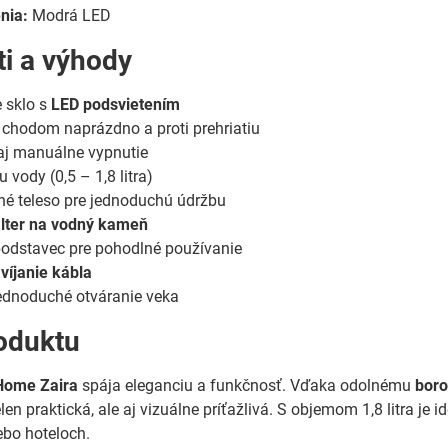
nia:
Modrá LED
ti a výhody
e sklo s
LED podsvietením
chodom naprázdno a proti prehriatiu
aj manuálne vypnutie
 vody (0,5 – 1,8 litra)
né teleso pre jednoduchú údržbu
ilter na vodný kameň
podstavec pre pohodlné používanie
víjanie kábla
jednoduché otváranie veka
oduktu
Home Zaira
spája eleganciu a funkčnosť. Vďaka odolnému
boro
elen praktická, ale aj vizuálne príťažlivá. S objemom 1,8 litra 
ebo hoteloch.