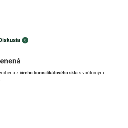
Diskusia
0
lenená
Vyrobená z
číreho borosilikátového skla
s vnútorným
W
.