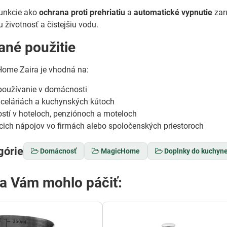
unkcie ako
ochrana proti prehriatiu
a
automatické vypnutie
zar
 životnosť a čistejšiu vodu.
né použitie
ome Zaira je vhodná na:
oužívanie v domácnosti
nceláriách a kuchynských kútoch
stí v hoteloch, penziónoch a moteloch
cich nápojov vo firmách alebo spoločenských priestoroch
górie
Domácnosť
MagicHome
Doplnky do kuchyn
sa Vám mohlo páčiť: