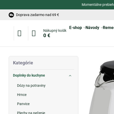
Momentálne prebieh
Doprava zadarmo nad 69 €
E-shop
Návody
Reme
Nákupný košík
0 €
Kategórie
Doplnky do kuchyne
Dózy na potraviny
Hrnce
Panvice
Plechy na pečenie