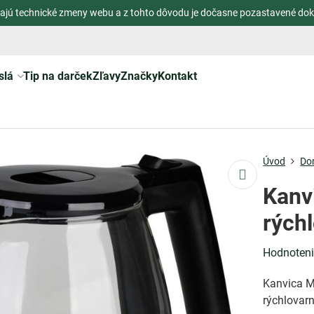
ajú technické zmeny webu a z tohto dôvodu je dočasne pozastavené dok
slá
Tip na darček
Zľavy
Značky
Kontakt
Úvod
Do
Kanv
rých
Hodnoten
Kanvica Ma
rýchlovar