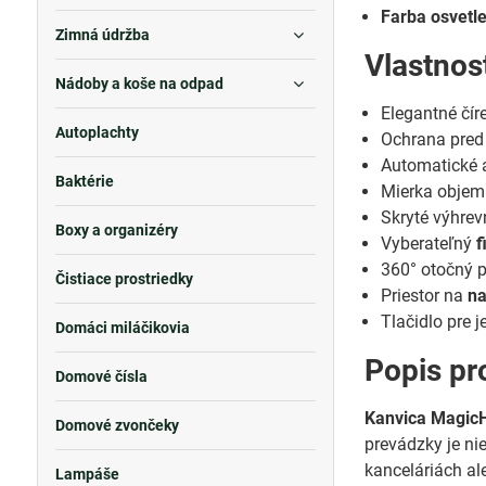
Farba osvetle
Zimná údržba
Vlastnos
Nádoby a koše na odpad
Elegantné čír
Autoplachty
Ochrana pred 
Automatické 
Baktérie
Mierka objemu
Skryté výhrev
Boxy a organizéry
Vyberateľný
f
360° otočný 
Čistiace prostriedky
Priestor na
na
Tlačidlo pre 
Domáci miláčikovia
Popis pr
Domové čísla
Kanvica Magic
Domové zvončeky
prevádzky je ni
kanceláriách al
Lampáše