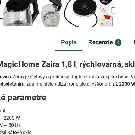
Popis
Recenzie
0
agicHome Zaira 1,8 l, rýchlovarná, sk
nvica Zaira
je štýlový a praktický doplnok do každej kuchyne. 
dsvietením
, zaujme nielen dizajnom, ale aj výkonom až
2200 
ké parametre
ml
– 2200 W
V ~ 50 Hz
silikátové sklo