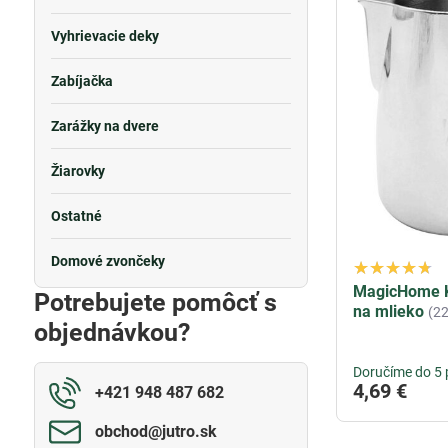
Vyhrievacie deky
Zabíjačka
Zarážky na dvere
Žiarovky
Ostatné
Domové zvončeky
MagicHome K
Potrebujete pomôcť s
na mlieko
(2
objednávkou?
Doručíme do 5 
4,69 €
+421 948 487 682
obchod​@jutro​.sk