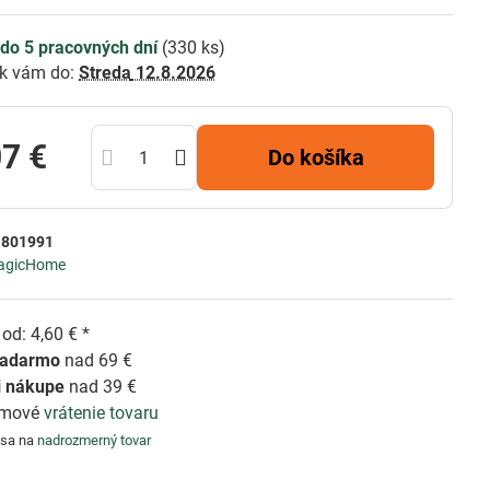
do 5 pracovných dní
(
330
ks)
k vám do:
Streda
12.8.2026
07 €
Do košíka
:
801991
agicHome
od: 4,60 € *
zadarmo
nad 69 €
i nákupe
nad 39 €
émové
vrátenie tovaru
 sa na
nadrozmerný tovar