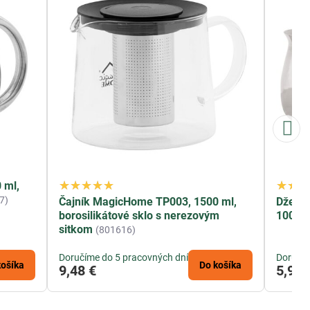
 ml,
7)
Čajník MagicHome TP003, 1500 ml,
Džezv
borosilikátové sklo s nerezovým
1000 m
sitkom
(801616)
Doručíme do 5 pracovných dní
Doručím
košíka
Do košíka
9,48 €
5,99 