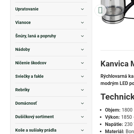
Upratovanie
Vianoce
Šnúry, laná a popruhy
Nádoby
Kanvica M
Ničenie škodcov
Rýchlovarná ka
Sviečky a fakle
modrým LED po
Rebríky
Technic
Domácnosť
Objem:
1800 
Dušičkový sortiment
Výkon:
1850 
Napätie:
230 
Koše a sušiaky prádla
Materiál:
Boro