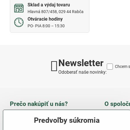
Sklad a výdaj tovaru
Hlavná 807/458, 029 44 Rabča
Otváracie hodiny
PO- PIA 8:00 – 15:30
Newsletter
Chcem sa
Odoberať naše novinky:
Prečo nakúpiť u nás?
O spoloč
Takmer 100 % spokojných
Slove
Predvoľby súkromia
zákazníkov