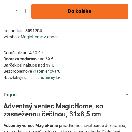
Do košíka
Import kód:
8091704
Výrobca:
MagicHome Vianoce
Doručenie od: 4,60 € *
Doprava zadarmo
nad 69 €
Darček pri nákupe
nad 39 €
Bezproblémové
vrátenie tovaru
*Nevzťahuje sa na
nadrozmerný tovar
Popis
Adventný veniec MagicHome, so
zasneženou čečinou, 31x8,5 cm
Adventný veniec MagicHome
je nádhernou sviatočnou dekoráciou,
ktorá prinesie do vášho domova kúzlo zimnej pohody. Ozdobený