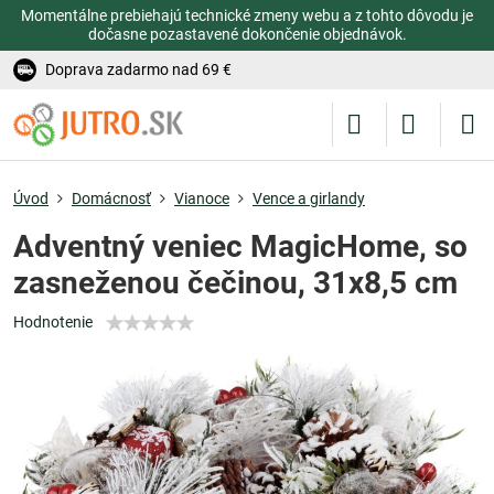
Momentálne prebiehajú technické zmeny webu a z tohto dôvodu je
dočasne pozastavené dokončenie objednávok.
Doprava zadarmo nad 69 €
Úvod
Domácnosť
Vianoce
Vence a girlandy
Adventný veniec MagicHome, so
zasneženou čečinou, 31x8,5 cm
Hodnotenie