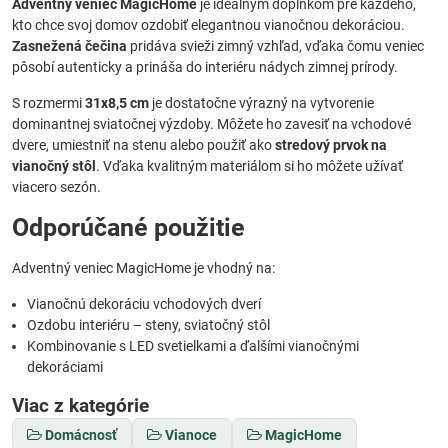
Adventný veniec MagicHome
je ideálnym doplnkom pre každého,
kto chce svoj domov ozdobiť elegantnou vianočnou dekoráciou.
Zasnežená čečina
pridáva svieži zimný vzhľad, vďaka čomu veniec
pôsobí autenticky a prináša do interiéru nádych zimnej prírody.
S rozmermi
31x8,5 cm
je dostatočne výrazný na vytvorenie
dominantnej sviatočnej výzdoby. Môžete ho zavesiť na vchodové
dvere, umiestniť na stenu alebo použiť ako
stredový prvok na
vianočný stôl
. Vďaka kvalitným materiálom si ho môžete užívať
viacero sezón.
Odporúčané použitie
Adventný veniec MagicHome je vhodný na:
Vianočnú dekoráciu vchodových dverí
Ozdobu interiéru – steny, sviatočný stôl
Kombinovanie s LED svetielkami a ďalšími vianočnými
dekoráciami
Viac z kategórie
Domácnosť
Vianoce
MagicHome