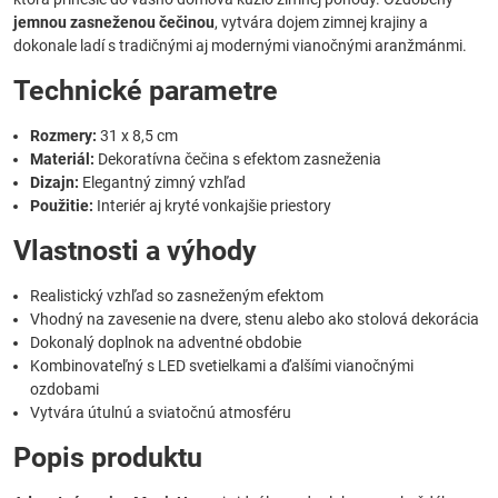
jemnou zasneženou čečinou
, vytvára dojem zimnej krajiny a
dokonale ladí s tradičnými aj modernými vianočnými aranžmánmi.
Technické parametre
Rozmery:
31 x 8,5 cm
Materiál:
Dekoratívna čečina s efektom zasneženia
Dizajn:
Elegantný zimný vzhľad
Použitie:
Interiér aj kryté vonkajšie priestory
Vlastnosti a výhody
Realistický vzhľad so zasneženým efektom
Vhodný na zavesenie na dvere, stenu alebo ako stolová dekorácia
Dokonalý doplnok na adventné obdobie
Kombinovateľný s LED svetielkami a ďalšími vianočnými
ozdobami
Vytvára útulnú a sviatočnú atmosféru
Popis produktu