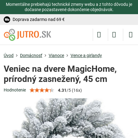
Momentálne prebiehajú technické zmeny webu a z tohto dôvodu je
dočasne pozastavené dokončenie objednávok.
Doprava zadarmo nad 69 €
Úvod
Domácnosť
Vianoce
Vence a girlandy
Veniec na dvere MagicHome,
prírodný zasnežený, 45 cm
Hodnotenie
4.31
/
5
(
16
x)