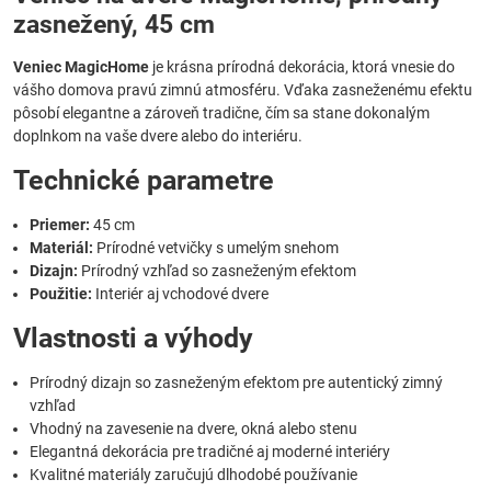
zasnežený, 45 cm
Veniec MagicHome
je krásna prírodná dekorácia, ktorá vnesie do
vášho domova pravú zimnú atmosféru. Vďaka zasneženému efektu
pôsobí elegantne a zároveň tradične, čím sa stane dokonalým
doplnkom na vaše dvere alebo do interiéru.
Technické parametre
Priemer:
45 cm
Materiál:
Prírodné vetvičky s umelým snehom
Dizajn:
Prírodný vzhľad so zasneženým efektom
Použitie:
Interiér aj vchodové dvere
Vlastnosti a výhody
Prírodný dizajn so zasneženým efektom pre autentický zimný
vzhľad
Vhodný na zavesenie na dvere, okná alebo stenu
Elegantná dekorácia pre tradičné aj moderné interiéry
Kvalitné materiály zaručujú dlhodobé používanie