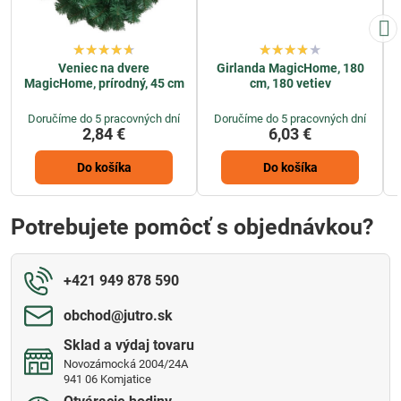
Veniec na dvere
Girlanda MagicHome, 180
MagicHome, prírodný, 45 cm
cm, 180 vetiev
Doručíme do 5 pracovných dní
Doručíme do 5 pracovných dní
2,84 €
6,03 €
Do košíka
Do košíka
Potrebujete pomôcť s objednávkou?
+421 949 878 590
obchod​@jutro​.sk
Sklad a výdaj tovaru
Novozámocká 2004/24A
941 06 Komjatice