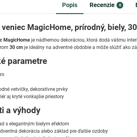
Popis
Recenzie
0
veniec MagicHome, prírodný, biely, 3
ec MagicHome
je nádhernou dekoráciou, ktorá dodá vášmu inter
erom
30 cm
je ideálny na adventné obdobie a môže slúžiť ako z
ké parametre
cm
odné vetvičky, dekoratívne prvky
iér aj kryté vonkajšie priestory
ti a výhody
ľad s elegantným bielym efektom
dventná dekorácia alebo základ pre ďalšie ozdoby