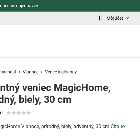
ončenie objednávok.
Môj účet
mácnosť
Vianoce
Vence a girlandy
ntný veniec MagicHome,
dný, biely, 30 cm
ie
gicHome Vianoce, prírodný, biely, adventný, 30 cm
Čítajte