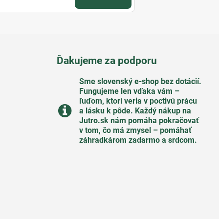
Ďakujeme za podporu
Sme slovenský e-shop bez dotácií​.
Fungujeme len vďaka vám –
ľuďom, ktorí veria v poctivú prácu
a lásku k pôde​. Každý nákup na
Jutro​.sk nám pomáha pokračovať
v tom, čo má zmysel – pomáhať
záhradkárom zadarmo a srdcom​.