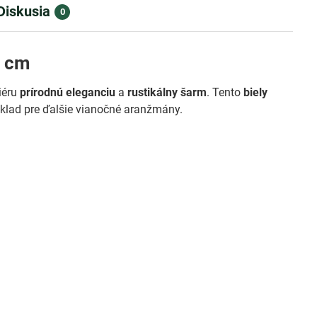
Diskusia
0
0 cm
iéru
prírodnú eleganciu
a
rustikálny šarm
. Tento
biely
áklad pre ďalšie vianočné aranžmány.