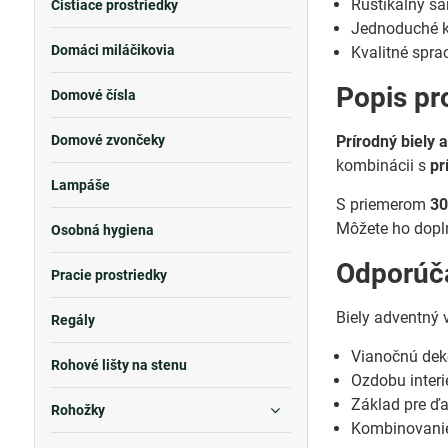
Rustikálny ša
Čistiace prostriedky
Jednoduché k
Domáci miláčikovia
Kvalitné spra
Popis pr
Domové čísla
Domové zvončeky
Prírodný biely
kombinácii s
pr
Lampáše
S priemerom
30
Môžete ho dopln
Osobná hygiena
Odporúča
Pracie prostriedky
Biely adventný
Regály
Vianočnú dek
Rohové lišty na stenu
Ozdobu interié
Základ pre ď
Rohožky
Kombinovanie