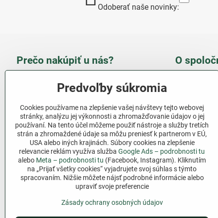
Odoberať naše novinky:
Prečo nakúpiť u nás?
O spoloč
Takmer 100 % spokojných
Slove
Predvoľby súkromia
zákazníkov
obcho
Cookies používame na zlepšenie vašej návštevy tejto webovej
Nízka cena produktov - ušetríte
stránky, analýzu jej výkonnosti a zhromažďovanie údajov o jej
používaní. Na tento účel môžeme použiť nástroje a služby tretích
Ďalši
strán a zhromaždené údaje sa môžu preniesť k partnerom v EÚ,
Rýchla komunikácia - mail
USA alebo iných krajinách. Súbory cookies na zlepšenie
relevancie reklám využíva služba
Google Ads – podrobnosti tu
Sledujte 
Pri nákupe nad 69 € doprava
alebo
Meta – podrobnosti tu
(Facebook, Instagram). Kliknutím
zadarmo
na „Prijať všetky cookies“ vyjadrujete svoj súhlas s týmto
Facebook
spracovaním. Nižšie môžete nájsť podrobné informácie alebo
Pri nákupe nad 39 € darček na
upraviť svoje preferencie
výber
Zásady ochrany osobných údajov