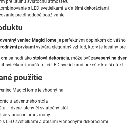
rm pre útulnú sviatočnú atmosféru
ombinovanie s LED svetielkami a ďalšími dekoráciami
covanie pre dlhodobé používanie
oduktu
 adventný veniec MagicHome
je perfektným doplnkom do vášho 
írodnými prvkami
vytvára elegantný vzhľad, ktorý je ideálny pr
 cm
sa hodí ako
stolová dekorácia
, môže byť
zavesený na dve
iť sviečkami, mašľami či LED svetielkami pre ešte krajší efekt.
né použitie
 veniec MagicHome je vhodný na:
oráciu adventného stola
ru – dvere, steny či sviatočný stôl
alšie vianočné aranžmány
 s LED svetielkami a ďalšími vianočnými dekoráciami