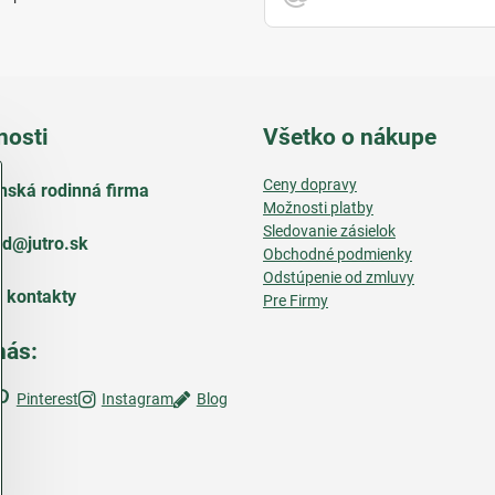
nosti
Všetko o nákupe
Ceny dopravy
nská rodinná firma
Možnosti platby
Sledovanie zásielok
d​@jutro​.sk
Obchodné podmienky
Odstúpenie od zmluvy
e kontakty
Pre Firmy
nás:
Pinterest
Instagram
Blog