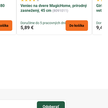
180
Veniec na dvere MagicHome, prírodný
Girlan
zasnežený, 45 cm
vetiev
(8091011)
Doručíme do 5 pracovných dní
Doručím
košíka
Do košíka
5,89 €
9,42 
Odoberať