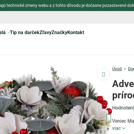
ajú technické zmeny webu a z tohto dôvodu je dočasne pozastavené dok
slá
Tip na darček
Zľavy
Značky
Kontakt
Úvod
Do
Adve
príro
Hodnoten
Veniec Ma
viac