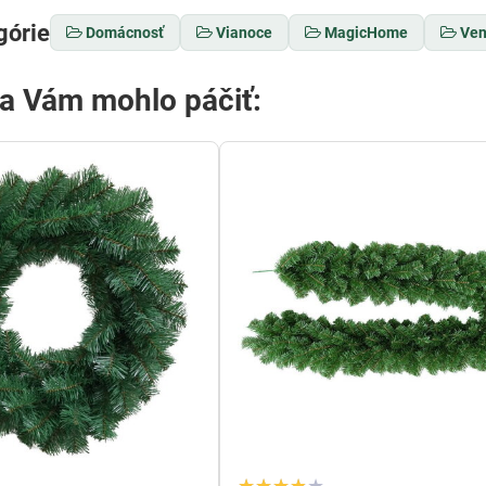
górie
Domácnosť
Vianoce
MagicHome
Ven
sa Vám mohlo páčiť: