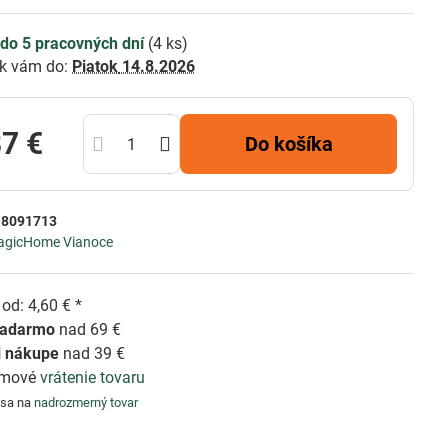
do 5 pracovných dní
(
4
ks)
k vám do:
Piatok
14.8.2026
87 €
Do košíka
:
8091713
agicHome Vianoce
od: 4,60 € *
zadarmo
nad 69 €
i nákupe
nad 39 €
émové
vrátenie tovaru
 sa na
nadrozmerný tovar