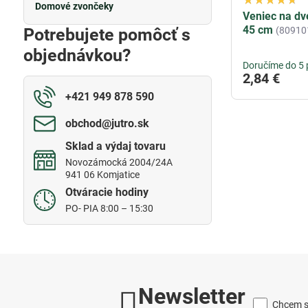
Domové zvončeky
Veniec na dv
45 cm
Potrebujete pomôcť s
(80910
objednávkou?
Doručíme do 5 
2,84 €
+421 949 878 590
obchod​@jutro​.sk
Sklad a výdaj tovaru
Novozámocká 2004/24A
941 06 Komjatice
Otváracie hodiny
PO- PIA 8:00 – 15:30
Newsletter
Chcem sa