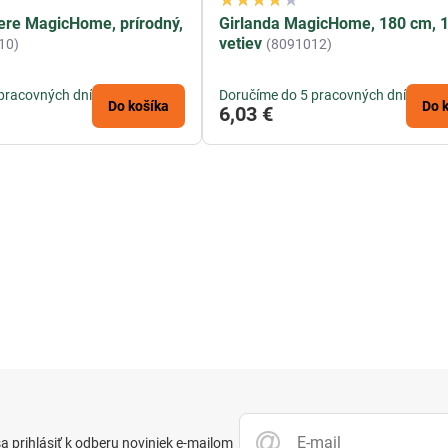
ere MagicHome, prírodný,
Girlanda MagicHome, 180 cm, 
vetiev
10)
(8091012)
pracovných dní
Doručíme do 5 pracovných dní
Do košíka
Do 
6,03 €
 prihlásiť k odberu noviniek e-mailom