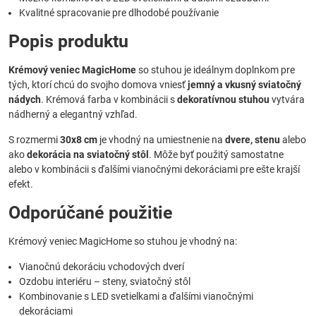
Kvalitné spracovanie pre dlhodobé používanie
Popis produktu
Krémový veniec MagicHome
so stuhou je ideálnym doplnkom pre
tých, ktorí chcú do svojho domova vniesť
jemný a vkusný sviatočný
nádych
. Krémová farba v kombinácii s
dekoratívnou stuhou
vytvára
nádherný a elegantný vzhľad.
S rozmermi
30x8 cm
je vhodný na umiestnenie na
dvere, stenu
alebo
ako
dekorácia na sviatočný stôl
. Môže byť použitý samostatne
alebo v kombinácii s ďalšími vianočnými dekoráciami pre ešte krajší
efekt.
Odporúčané použitie
Krémový veniec MagicHome so stuhou je vhodný na:
Vianočnú dekoráciu vchodových dverí
Ozdobu interiéru – steny, sviatočný stôl
Kombinovanie s LED svetielkami a ďalšími vianočnými
dekoráciami