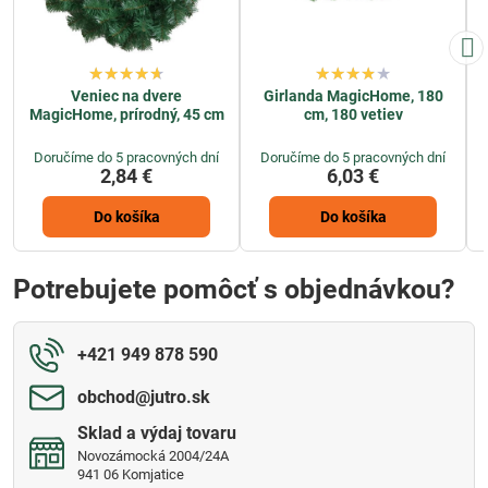
Veniec na dvere
Girlanda MagicHome, 180
MagicHome, prírodný, 45 cm
cm, 180 vetiev
Doručíme do 5 pracovných dní
Doručíme do 5 pracovných dní
2,84 €
6,03 €
Do košíka
Do košíka
Potrebujete pomôcť s objednávkou?
+421 949 878 590
obchod​@jutro​.sk
Sklad a výdaj tovaru
Novozámocká 2004/24A
941 06 Komjatice