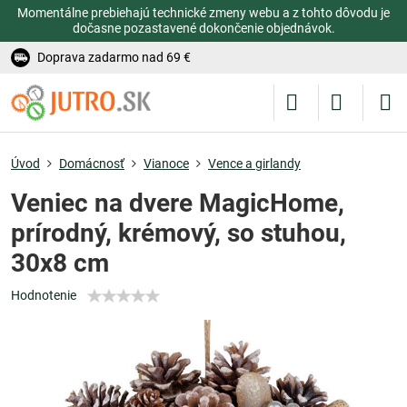
Momentálne prebiehajú technické zmeny webu a z tohto dôvodu je
dočasne pozastavené dokončenie objednávok.
Doprava zadarmo nad 69 €
Úvod
Domácnosť
Vianoce
Vence a girlandy
Veniec na dvere MagicHome,
prírodný, krémový, so stuhou,
30x8 cm
Hodnotenie