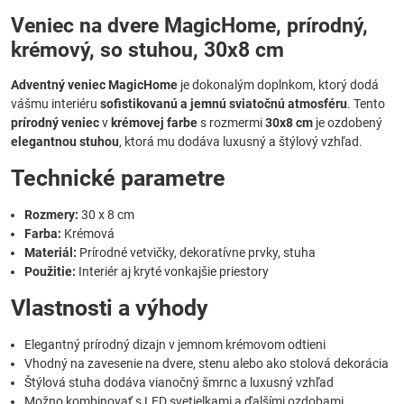
Veniec na dvere MagicHome, prírodný,
krémový, so stuhou, 30x8 cm
Adventný veniec MagicHome
je dokonalým doplnkom, ktorý dodá
vášmu interiéru
sofistikovanú a jemnú sviatočnú atmosféru
. Tento
prírodný veniec
v
krémovej farbe
s rozmermi
30x8 cm
je ozdobený
elegantnou stuhou
, ktorá mu dodáva luxusný a štýlový vzhľad.
Technické parametre
Rozmery:
30 x 8 cm
Farba:
Krémová
Materiál:
Prírodné vetvičky, dekoratívne prvky, stuha
Použitie:
Interiér aj kryté vonkajšie priestory
Vlastnosti a výhody
Elegantný prírodný dizajn v jemnom krémovom odtieni
Vhodný na zavesenie na dvere, stenu alebo ako stolová dekorácia
Štýlová stuha dodáva vianočný šmrnc a luxusný vzhľad
Možno kombinovať s LED svetielkami a ďalšími ozdobami