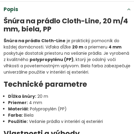
Popis
Šnúra na prádlo Cloth-Line, 20 m/4
mm, biela, PP
Šnúra na prádlo Cloth-Line
je praktický pomocník do
každej domácnosti. Vďaka dĺžke
20 m
a priemeru
4 mm
poskytuje dostatok priestoru na vešanie prádla. Je vyrobená
z kvalitného
polypropylénu (PP)
, ktorý je odolný voči
vlhkosti a poveternostným vplyvom. Biela farba zabezpečuje
univerzálne použitie v interiéri aj exteriéri.
Technické parametre
Dĺžka šnúry:
20 m
Priemer:
4 mm
Materiál:
Polypropylén (PP)
Farba:
Biela
Použitie:
Vešanie prádla v interiéri aj exteriéri
Vlastnosti a výhody