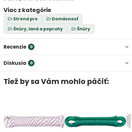
Viac z kategórie
Strend pro
Domácnosť
Šnúry, laná a popruhy
Šnúry
Recenzie
0
Diskusia
0
Tiež by sa Vám mohlo páčiť: