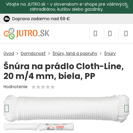
Vitajte na JUTRO.sk - v slovenskom e-shope pre vášnivých
✕
záhradkárov, kutilov alebo gazdinky.
Doprava zadarmo nad 69 €
Úvod
Domácnosť
Šnúry, laná a popruhy
Šnúry
Šnúra na prádlo Cloth-Line,
20 m/4 mm, biela, PP
Hodnotenie