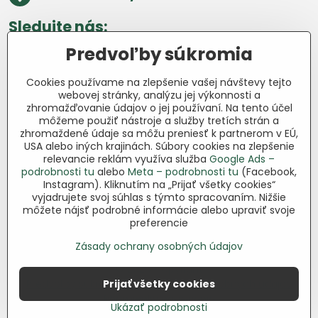
Sledujte nás:
Predvoľby súkromia
Facebook
Pinterest
Instagram
Blog
Cookies používame na zlepšenie vašej návštevy tejto
Všetko o nákupe
webovej stránky, analýzu jej výkonnosti a
zhromažďovanie údajov o jej používaní. Na tento účel
môžeme použiť nástroje a služby tretích strán a
Ďakujeme za podporu
zhromaždené údaje sa môžu preniesť k partnerom v EÚ,
USA alebo iných krajinách. Súbory cookies na zlepšenie
Sme slovenský e-shop bez dotácií​.
relevancie reklám využíva služba
Google Ads –
Fungujeme len vďaka vám – ľuďom, ktorí
podrobnosti tu
alebo
Meta – podrobnosti tu
(Facebook,
veria v poctivú prácu a lásku k pôde​. Každý
Instagram). Kliknutím na „Prijať všetky cookies“
nákup na Jutro​.sk nám pomáha pokračovať
vyjadrujete svoj súhlas s týmto spracovaním. Nižšie
môžete nájsť podrobné informácie alebo upraviť svoje
v tom, čo má zmysel – pomáhať
preferencie
záhradkárom zadarmo a srdcom​.
Zásady ochrany osobných údajov
©
2026
Copyright
Predvoľby súkromia
Zásady ochrany osobných údajov
Prijať všetky cookies
Podmienky používania
Ukázať podrobnosti
Vytvorené pomocou:
BiznisWeb.sk