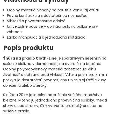
Odolný materiál vhodný na použitie vonku aj vnútri
Pevná konštrukcia s dostatočnou nosnosťou
Vlhkosti a poveternostne odolná
Univerzálne použitie v domácnosti, na balkóne či v
záhrade
Ľahká manipulácia a jednoduchá inštalácia
Popis produktu
Šnúra na prádlo Cloth-Line
je spoľahlivým riešením na
sušenie bielizne v domácnosti, na dvore či na balkóne.
Odolný polypropylénový materiál zabezpečuje dlhú
životnosť a ochranu proti vlhkosti. Vďaka priemeru 4 mm
poskytuje dostatočnú pevnosť, aby uniesla aj ťažšie kusy
oblečenia alebo uteráky.
S dĺžkou 20 m je ideálna na sušenie veľkého množstva
bielizne. Možno ju jednoducho pripevniť na sušiaky, medzi
steny alebo stromy, čím vytvoríte praktický priestor na
sušenie prádla.