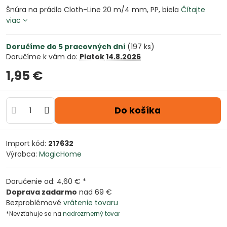
Šnúra na prádlo Cloth-Line 20 m/4 mm, PP, biela
Čítajte
viac
Doručíme do 5 pracovných dní
(
197
ks)
Doručíme k vám do:
Piatok
14.8.2026
1,95 €
Do košíka
Import kód:
217632
Výrobca:
MagicHome
Doručenie od: 4,60 € *
Doprava zadarmo
nad 69 €
Bezproblémové
vrátenie tovaru
*Nevzťahuje sa na
nadrozmerný tovar