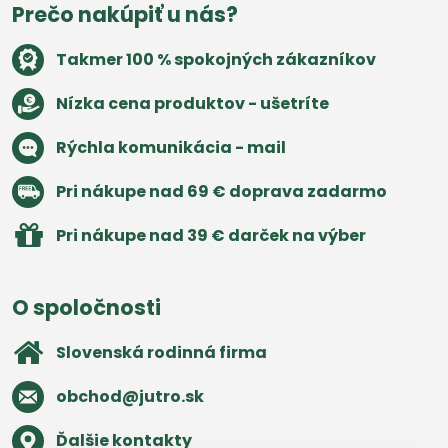
Prečo nakúpiť u nás?
Takmer 100 % spokojných zákazníkov
Nízka cena produktov - ušetríte
Rýchla komunikácia - mail
Pri nákupe nad 69 € doprava zadarmo
Pri nákupe nad 39 € darček na výber
O spoločnosti
Slovenská rodinná firma
obchod​@jutro​.sk
Ďalšie kontakty