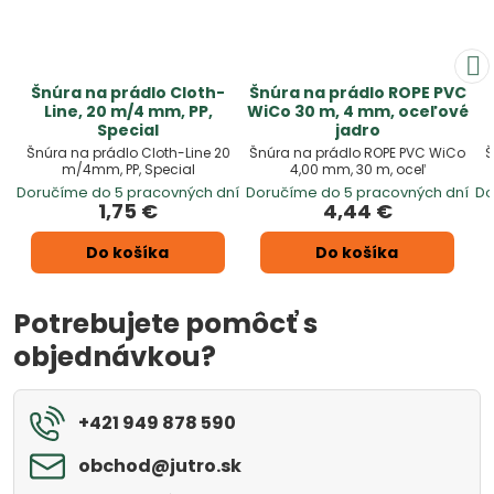
Šnúra na prádlo Cloth-
Šnúra na prádlo ROPE PVC
Line, 20 m/4 mm, PP,
WiCo 30 m, 4 mm, oceľové
Special
jadro
Šnúra na prádlo Cloth-Line 20
Šnúra na prádlo ROPE PVC WiCo
Š
m/4mm, PP, Special
4,00 mm, 30 m, oceľ
Doručíme do 5 pracovných dní
Doručíme do 5 pracovných dní
Do
1,75 €
4,44 €
Do košíka
Do košíka
Potrebujete pomôcť s
objednávkou?
+421 949 878 590
obchod​@jutro​.sk