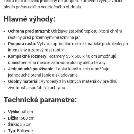
Tento mini fóliovník je ideálny na podporu zdravého vývoja vašich
plodín počas celého vegetačného obdobia.
Hlavné výhody:
Ochrana pred mrazmi:
Udržiava stabilnú teplotu, ktorá chráni
rastliny pred prízemnými mrazmi na jar.
Podpora rastu:
Vytvára optimálne mikroklimatické podmienky pre
intenzívny a zdravý rast rastlín.
Kompaktné rozmery:
Rozmery 55 x 600 x 40 cm umožňujú
umiestnenie na menšie záhradné plochy alebo terasy.
Jednoduché používanie:
Ľahká konštrukcia umožňuje
jednoduché prenášanie a skladovanie.
Odolný materiál:
Vyrobený z kvalitných materiálov pre dlhú
životnosť a spoľahlivú ochranu.
Technické parametre:
Výška:
40 cm
Dĺžka:
600 cm
Šírka:
55 cm
Typ:
Fóliovník