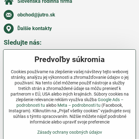
Slovenská rodinná firma
obchod​@jutro​.sk
Ďalšie kontakty
Sledujte nás:
Facebook
Pinterest
Instagram
Blog
Predvoľby súkromia
Všetko o nákupe
Cookies používame na zlepšenie vašej návštevy tejto webovej
stránky, analýzu jej výkonnosti a zhromažďovanie údajov o jej
používaní. Na tento účel môžeme použiť nástroje a služby
Ďakujeme za podporu
tretích strán a zhromaždené údaje sa môžu preniesť k
partnerom v EÚ, USA alebo iných krajinách. Súbory cookies na
Sme slovenský e-shop bez dotácií​. Fungujeme len
zlepšenie relevancie reklám využíva služba
Google Ads –
vďaka vám – ľuďom, ktorí veria v poctivú prácu a
podrobnosti tu
alebo
Meta – podrobnosti tu
(Facebook,
Instagram). Kliknutím na „Prijať všetky cookies“ vyjadrujete svoj
lásku k pôde​. Každý nákup na Jutro​.sk nám pomáha
súhlas s týmto spracovaním. Nižšie môžete nájsť podrobné
pokračovať v tom, čo má zmysel – pomáhať
informácie alebo upraviť svoje preferencie
záhradkárom zadarmo a srdcom​.
Zásady ochrany osobných údajov