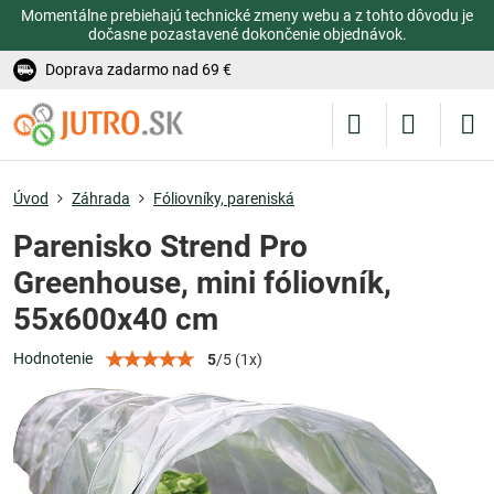
Momentálne prebiehajú technické zmeny webu a z tohto dôvodu je
dočasne pozastavené dokončenie objednávok.
Doprava zadarmo nad 69 €
Úvod
Záhrada
Fóliovníky, pareniská
Parenisko Strend Pro
Greenhouse, mini fóliovník,
55x600x40 cm
Hodnotenie
5
/
5
(
1
x)