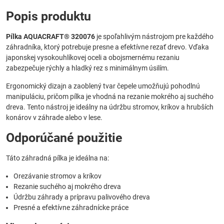
Popis produktu
Pílka AQUACRAFT® 320076
je spoľahlivým nástrojom pre každého
záhradníka, ktorý potrebuje presne a efektívne rezať drevo. Vďaka
japonskej vysokouhlíkovej oceli a obojsmernému rezaniu
zabezpečuje rýchly a hladký rez s minimálnym úsilím.
Ergonomický dizajn a zaoblený tvar čepele umožňujú pohodlnú
manipuláciu, pričom pílka je vhodná na rezanie mokrého aj suchého
dreva. Tento nástroj je ideálny na údržbu stromov, kríkov a hrubších
konárov v záhrade alebo v lese.
Odporúčané použitie
Táto záhradná pílka je ideálna na:
Orezávanie stromov a kríkov
Rezanie suchého aj mokrého dreva
Údržbu záhrady a prípravu palivového dreva
Presné a efektívne záhradnícke práce