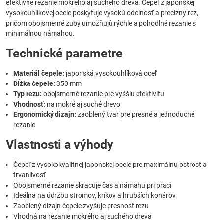
efektívne rezanie mokrého aj suchého dreva. Čepeľ z japonskej
vysokouhlíkovej ocele poskytuje vysokú odolnosť a precízny rez,
pričom obojsmerné zuby umožňujú rýchle a pohodlné rezanie s
minimálnou námahou.
Technické parametre
Materiál čepele:
japonská vysokouhlíková oceľ
Dĺžka čepele:
350 mm
Typ rezu:
obojsmerné rezanie pre vyššiu efektivitu
Vhodnosť:
na mokré aj suché drevo
Ergonomický dizajn:
zaoblený tvar pre presné a jednoduché
rezanie
Vlastnosti a výhody
Čepeľ z vysokokvalitnej japonskej ocele pre maximálnu ostrosť a
trvanlivosť
Obojsmerné rezanie skracuje čas a námahu pri práci
Ideálna na údržbu stromov, kríkov a hrubších konárov
Zaoblený dizajn čepele zvyšuje presnosť rezu
Vhodná na rezanie mokrého aj suchého dreva