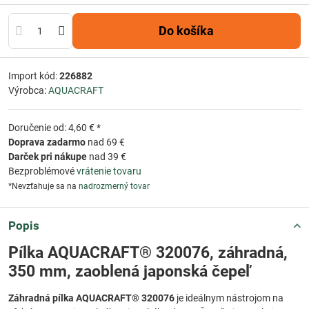
Do košíka
Import kód:
226882
Výrobca:
AQUACRAFT
Doručenie od: 4,60 € *
Doprava zadarmo
nad 69 €
Darček pri nákupe
nad 39 €
Bezproblémové
vrátenie tovaru
*Nevzťahuje sa na
nadrozmerný tovar
Popis
Pílka AQUACRAFT® 320076, záhradná,
350 mm, zaoblená japonská čepeľ
Záhradná pílka AQUACRAFT® 320076
je ideálnym nástrojom na