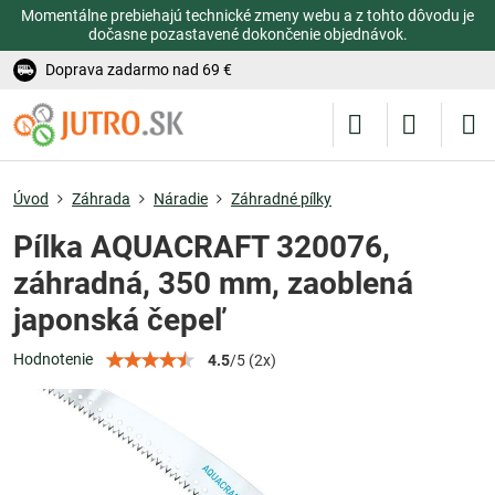
Momentálne prebiehajú technické zmeny webu a z tohto dôvodu je
dočasne pozastavené dokončenie objednávok.
Doprava zadarmo nad 69 €
Úvod
Záhrada
Náradie
Záhradné pílky
Pílka AQUACRAFT 320076,
záhradná, 350 mm, zaoblená
japonská čepeľ
Hodnotenie
4.5
/
5
(
2
x)