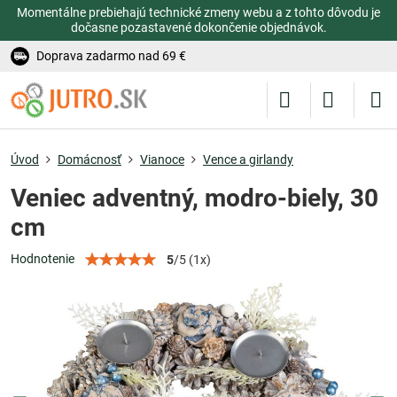
Momentálne prebiehajú technické zmeny webu a z tohto dôvodu je
dočasne pozastavené dokončenie objednávok.
Doprava zadarmo nad 69 €
Úvod
Domácnosť
Vianoce
Vence a girlandy
Veniec adventný, modro-biely, 30
cm
Hodnotenie
5
/
5
(
1
x)