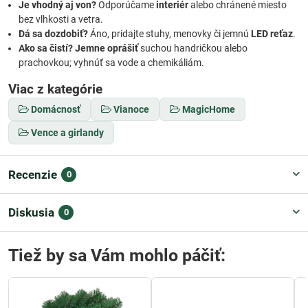
Je vhodný aj von?
Odporúčame
interiér
alebo chránené miesto
bez vlhkosti a vetra.
Dá sa dozdobiť?
Áno, pridajte stuhy, menovky či jemnú
LED reťaz
.
Ako sa čistí?
Jemne oprášiť
suchou handričkou alebo
prachovkou; vyhnúť sa vode a chemikáliám.
Viac z kategórie
Domácnosť
Vianoce
MagicHome
Vence a girlandy
Recenzie
0
Diskusia
0
Tiež by sa Vám mohlo páčiť: