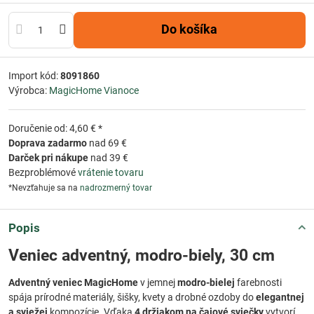
Do košíka
Import kód:
8091860
Výrobca:
MagicHome Vianoce
Doručenie od: 4,60 € *
Doprava zadarmo
nad 69 €
Darček pri nákupe
nad 39 €
Bezproblémové
vrátenie tovaru
*Nevzťahuje sa na
nadrozmerný tovar
Popis
Veniec adventný, modro-biely, 30 cm
Adventný veniec MagicHome
v jemnej
modro-bielej
farebnosti
spája prírodné materiály, šišky, kvety a drobné ozdoby do
elegantnej
a sviežej
kompozície. Vďaka
4 držiakom na čajové sviečky
vytvorí