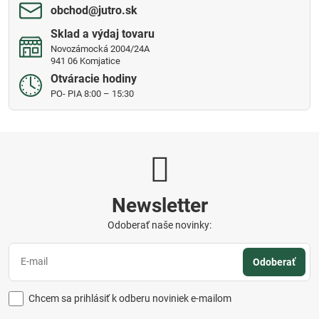
obchod​@jutro​.sk
Sklad a výdaj tovaru
Novozámocká 2004/24A
941 06 Komjatice
Otváracie hodiny
PO- PIA 8:00 – 15:30
Newsletter
Odoberať naše novinky:
Odoberať
Chcem sa prihlásiť k odberu noviniek e-mailom