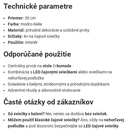
Technické parametre
Priemer:
30 cm
Farba:
modro-biela
Materiál:
prírodné dekorácie a ozdobné prvky
Držiaky:
4× na čajové sviečky
Použitie:
interiér
Odporúčané použitie
Centrálny prvok na
stole
či
komode
Kombinácia s
LED čajovými sviečkami
alebo sviečkami na
nehorľavej podložke
Doladenie s bielymi, striebornými a prírodnými doplnkami
Adventné rituály a slávnostné stolovanie
Časté otázky od zákazníkov
Sú sviečky v balení?
Nie, veniec sa dodáva
bez sviečok
.
Môžem použiť klasické čajové sviečky?
Áno, vždy na
nehorľavej
podložke
a pod dozorom; bezpečnejšie sú
LED čajové sviečky
.