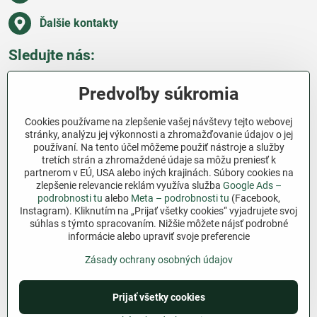
Ďalšie kontakty
Sledujte nás:
Facebook
Pinterest
Instagram
Blog
Predvoľby súkromia
Všetko o nákupe
Cookies používame na zlepšenie vašej návštevy tejto webovej
stránky, analýzu jej výkonnosti a zhromažďovanie údajov o jej
používaní. Na tento účel môžeme použiť nástroje a služby
Ďakujeme za podporu
tretích strán a zhromaždené údaje sa môžu preniesť k
partnerom v EÚ, USA alebo iných krajinách. Súbory cookies na
Sme slovenský e-shop bez dotácií​. Fungujeme len
zlepšenie relevancie reklám využíva služba
Google Ads –
vďaka vám – ľuďom, ktorí veria v poctivú prácu a
podrobnosti tu
alebo
Meta – podrobnosti tu
(Facebook,
lásku k pôde​. Každý nákup na Jutro​.sk nám pomáha
Instagram). Kliknutím na „Prijať všetky cookies“ vyjadrujete svoj
súhlas s týmto spracovaním. Nižšie môžete nájsť podrobné
pokračovať v tom, čo má zmysel – pomáhať
informácie alebo upraviť svoje preferencie
záhradkárom zadarmo a srdcom​.
Zásady ochrany osobných údajov
©
2026
Copyright
Predvoľby súkromia
Zásady ochrany osobných údajov
Prijať všetky cookies
Podmienky používania