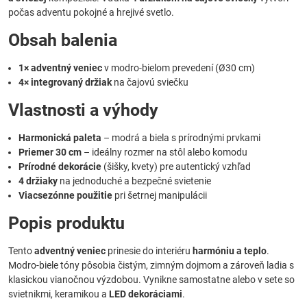
počas adventu pokojné a hrejivé svetlo.
Obsah balenia
1× adventný veniec
v modro-bielom prevedení (Ø30 cm)
4× integrovaný držiak
na čajovú sviečku
Vlastnosti a výhody
Harmonická paleta
– modrá a biela s prírodnými prvkami
Priemer 30 cm
– ideálny rozmer na stôl alebo komodu
Prírodné dekorácie
(šišky, kvety) pre autentický vzhľad
4 držiaky
na jednoduché a bezpečné svietenie
Viacsezónne použitie
pri šetrnej manipulácii
Popis produktu
Tento
adventný veniec
prinesie do interiéru
harmóniu a teplo
.
Modro-biele tóny pôsobia čistým, zimným dojmom a zároveň ladia s
klasickou vianočnou výzdobou. Vynikne samostatne alebo v sete so
svietnikmi, keramikou a
LED dekoráciami
.