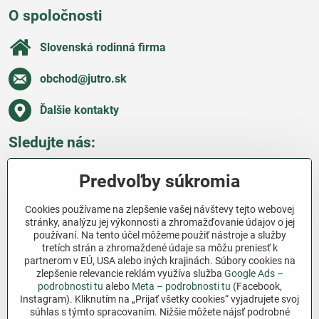
O spoločnosti
Slovenská rodinná firma
obchod​@jutro​.sk
Ďalšie kontakty
Sledujte nás:
Facebook
Pinterest
Instagram
Blog
Predvoľby súkromia
Všetko o nákupe
Cookies používame na zlepšenie vašej návštevy tejto webovej
stránky, analýzu jej výkonnosti a zhromažďovanie údajov o jej
používaní. Na tento účel môžeme použiť nástroje a služby
Ďakujeme za podporu
tretích strán a zhromaždené údaje sa môžu preniesť k
partnerom v EÚ, USA alebo iných krajinách. Súbory cookies na
Sme slovenský e-shop bez dotácií​. Fungujeme len
zlepšenie relevancie reklám využíva služba
Google Ads –
vďaka vám – ľuďom, ktorí veria v poctivú prácu a
podrobnosti tu
alebo
Meta – podrobnosti tu
(Facebook,
Instagram). Kliknutím na „Prijať všetky cookies“ vyjadrujete svoj
lásku k pôde​. Každý nákup na Jutro​.sk nám pomáha
súhlas s týmto spracovaním. Nižšie môžete nájsť podrobné
pokračovať v tom, čo má zmysel – pomáhať