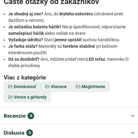
Časté otázky od zákazníkov
Je vhodný aj von?
Áno, do
krytého exteriéru
(chránené pred
dažďom a vetrom).
Je súčasťou balenia háčik?
Nie je špecifikované; odporúčame
samolepiaci háčik
alebo vešiak na dvere.
Vyžaduje údržbu?
Stačí
jemne oprášiť
suchou handričkou.
Je farba stála?
Materiály sú
farebne stabilné
pri bežnom
interiérovom použití.
Dá sa dozdobiť?
Áno, môžete pridať mini
LED reťaz
, menovku či
ďalšie prírodniny.
Viac z kategórie
Domácnosť
Vianoce
MagicHome
Vence a girlandy
Recenzie
0
Diskusia
0