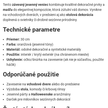
Tento
závesný jesenný veniec
kombinuje kvalitné dekoračné prvky a
mašľu
do elegantnej kompozície, ktorá zútulní váš domov. Vynikne
na vchodových dverách, v predsieni aj ako
stolová dekorácia
doplnená o svietniky či drobné sezónne prírodniny.
Technické parametre
Priemer:
30 cm
Farba:
oranžová (jesenné tóny)
Materiál:
odolné dekoračné a syntetické materiály
Použitie:
interiér / krytý exteriér (na chránenom mieste)
Uchytenie:
očko/šnúrka na zavesenie (ak nie je súčasťou, použite
háčik)
Odporúčané použitie
Zavesenie na
vchodové dvere
alebo do predsiene
Výzdoba
stola
, komody či krbovej rímsy
Jesenné párty a
Halloweenske
aranžmány
Darček pre milovníkov sezónnych dekorácií