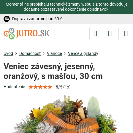
Momentálne prebiehajú technické zmeny webu a z tohto dôvodu je
dočasne pozastavené dokončenie objednávok.
Doprava zadarmo nad 69 €
Úvod
Domácnosť
Vianoce
Vence a girlandy
Veniec závesný, jesenný,
oranžový, s mašľou, 30 cm
Hodnotenie
5
/
5
(
1
x)