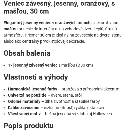
Veniec závesný, jesenný, oranžový, s
mašľou, 30 cm
Elegantný jesenný veniec
v
oranžových tónoch
s dekoratívnou
mašľou
prinesie do interiéru aj na vchodové dvere teplú, útulnú
atmosféru. Priemer
30 cm
je ideálny na zavesenie na dvere, stenu
alebo ako centrálny prvok stolovej dekorácie.
Obsah balenia
1× jesenný závesný veniec
s mašľou (Ø30 cm)
Vlastnosti a výhody
Harmonické jesenné farby
– oranžová s prírodnými akcentmi
Univerzálne použitie
– dvere, stena, stôl
Odolné materiály
– dlhá životnosť a stabilné farby
Ľahké zavesenie
– nízka hmotnosť, rýchla inštalácia
Všestranný motív
– bežná jesenná výzdoba aj Halloween
Popis produktu