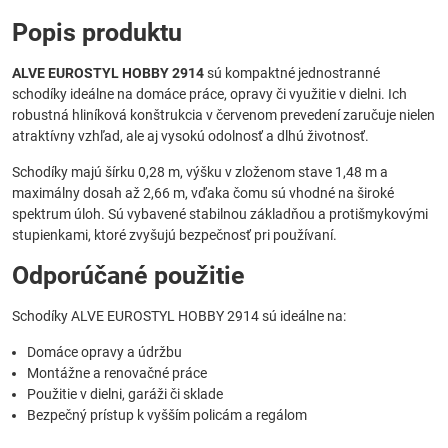
Popis produktu
ALVE EUROSTYL HOBBY 2914
sú kompaktné jednostranné
schodíky ideálne na domáce práce, opravy či využitie v dielni. Ich
robustná hliníková konštrukcia v červenom prevedení zaručuje nielen
atraktívny vzhľad, ale aj vysokú odolnosť a dlhú životnosť.
Schodíky majú šírku 0,28 m, výšku v zloženom stave 1,48 m a
maximálny dosah až 2,66 m, vďaka čomu sú vhodné na široké
spektrum úloh. Sú vybavené stabilnou základňou a protišmykovými
stupienkami, ktoré zvyšujú bezpečnosť pri používaní.
Odporúčané použitie
Schodíky ALVE EUROSTYL HOBBY 2914 sú ideálne na:
Domáce opravy a údržbu
Montážne a renovačné práce
Použitie v dielni, garáži či sklade
Bezpečný prístup k vyšším policám a regálom