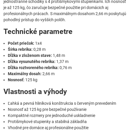
jednostranné schodíky s 4 protišmykovými stupienkami. Ich nosnosť
je až 125 kg, čo zaručuje bezpečné použitie pri domácich aj
profesionálnych prácach. S maximálnym dosahom 2,66 m poskytujú
pohodlný prístup do vyšších polôh.
Technické parametre
Počet priečok:
1x4
Šírka rebríka:
0,28 m
Dĺžka v zloženom stave:
1,48 m
Dĺžka vysunutého rebríka:
1,37 m
Dĺžka roztvoreného rebríka:
0,76 m
Maximálny dosah:
2,66 m
Nosnosť:
125 kg
Vlastnosti a výhody
Ľahká a pevná hliníková konštrukcia s červeným prevedením
Nosnosť až 125 kg pre bezpečné používanie
Kompaktné rozmery pre jednoduché uskladnenie
Protišmykové stupienky a stabilná základňa
Vhodné pre domáce aj profesionálne použitie