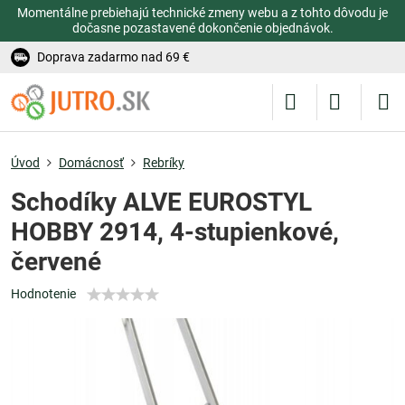
Momentálne prebiehajú technické zmeny webu a z tohto dôvodu je
dočasne pozastavené dokončenie objednávok.
Doprava zadarmo nad 69 €
Úvod
Domácnosť
Rebríky
Schodíky ALVE EUROSTYL
HOBBY 2914, 4-stupienkové,
červené
Hodnotenie