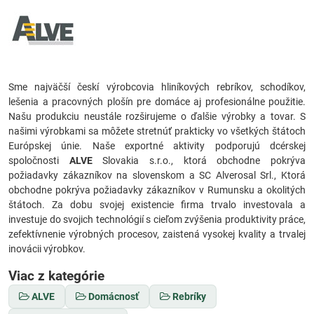
Sme najväčší českí výrobcovia hliníkových rebríkov, schodíkov,
lešenia a pracovných plošín pre domáce aj profesionálne použitie.
Našu produkciu neustále rozširujeme o ďalšie výrobky a tovar. S
našimi výrobkami sa môžete stretnúť prakticky vo všetkých štátoch
Európskej únie. Naše exportné aktivity podporujú dcérskej
spoločnosti
ALVE
Slovakia s.r.o., ktorá obchodne pokrýva
požiadavky zákazníkov na slovenskom a SC Alverosal Srl., Ktorá
obchodne pokrýva požiadavky zákazníkov v Rumunsku a okolitých
štátoch. Za dobu svojej existencie firma trvalo investovala a
investuje do svojich technológií s cieľom zvýšenia produktivity práce,
zefektívnenie výrobných procesov, zaistená vysokej kvality a trvalej
inovácii výrobkov.
Viac z kategórie
ALVE
Domácnosť
Rebríky