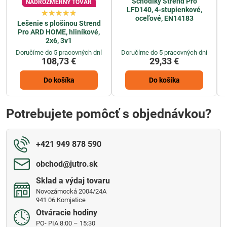
Schodíky Strend Pro
NADROZMERNÝ TOVAR
LFD140, 4-stupienkové,
oceľové, EN14183
Lešenie s plošinou Strend
Pro ARD HOME, hliníkové,
2x6, 3v1
Doručíme do 5 pracovných dní
Doručíme do 5 pracovných dní
108,73 €
29,33 €
Do košíka
Do košíka
Potrebujete pomôcť s objednávkou?
+421 949 878 590
obchod​@jutro​.sk
Sklad a výdaj tovaru
Novozámocká 2004/24A
941 06 Komjatice
Otváracie hodiny
PO- PIA 8:00 – 15:30