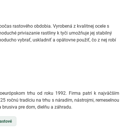
očas rastového obdobia. Vyrobená z kvalitnej ocele s
duché priviazanie rastliny k tyči umožňuje jej stabilný
oducho vybrať, uskladniť a opätovne použiť, čo z nej robí
európskom trhu od roku 1992. Firma patrí k najväčším
25 ročnú tradíciu na trhu s náradím, nástrojmi, remeselnou
 brusiva pre dom, dielňu a záhradu.
lastové