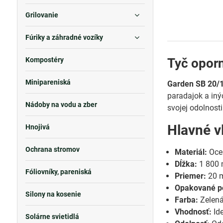
Grilovanie
Fúriky a záhradné vozíky
Tyč oporn
Kompostéry
Minipareniská
Garden SB 20
paradajok a iný
Nádoby na vodu a zber
svojej odolnost
Hlavné v
Hnojivá
Ochrana stromov
Materiál:
Oceľ
Dĺžka:
1 800
Fóliovníky, pareniská
Priemer:
20 
Opakované po
Silony na kosenie
Farba:
Zelená,
Vhodnosť:
Ide
Solárne svietidlá