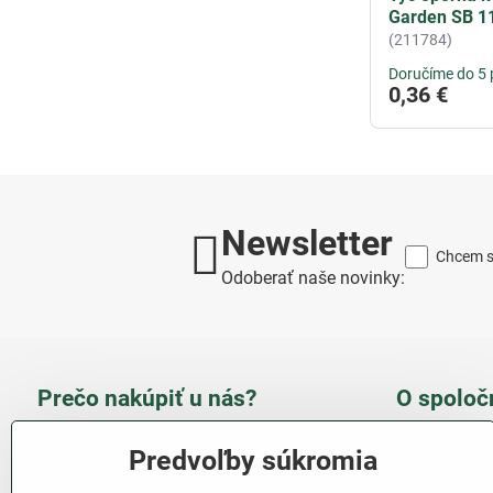
Garden SB 1
(211784)
Doručíme do 5 
0,36 €
Newsletter
Chcem sa
Odoberať naše novinky:
Prečo nakúpiť u nás?
O spoloč
Takmer 100 % spokojných
Slove
Predvoľby súkromia
zákazníkov