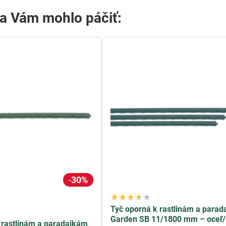
sa Vám mohlo páčiť:
30%
Tyč oporná k rastlinám a para
Garden SB 11/1800 mm – oceľ/
 rastlinám a paradajkám