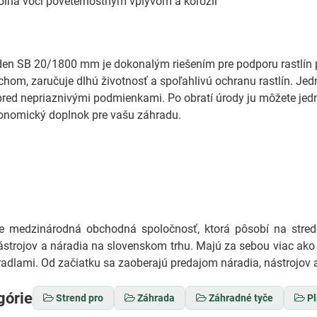
lná voči poveternostným vplyvom a korózii
en SB 20/1800 mm je dokonalým riešením pre podporu rastlín p
hom, zaručuje dlhú životnosť a spoľahlivú ochranu rastlín. Jedno
pred nepriaznivými podmienkami. Po obratí úrody ju môžete jedn
konomický doplnok pre vašu záhradu.
medzinárodná obchodná spoločnosť, ktorá pôsobí na stredo
ástrojov a náradia na slovenskom trhu. Majú za sebou viac ako 
adlami. Od začiatku sa zaoberajú predajom náradia, nástrojov a
górie
Strend pro
Záhrada
Záhradné tyče
P