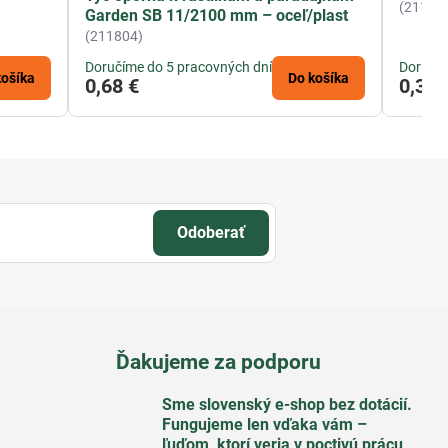
(21178
Garden SB 11/2100 mm – oceľ/plast
(211804)
Doručíme do 5 pracovných dní
Doručím
košíka
Do košíka
0,68 €
0,35 
Odoberať
Ďakujeme za podporu
Sme slovenský e-shop bez dotácií​.
Fungujeme len vďaka vám –
ľuďom, ktorí veria v poctivú prácu