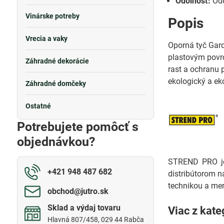
Odolnosť:
Odo
Vinárske potreby
Popis
Vrecia a vaky
Oporná tyč Gard
plastovým povrc
Záhradné dekorácie
rast a ochranu 
ekologický a e
Záhradné domčeky
Ostatné
Potrebujete pomôcť s
objednávkou?
STREND PRO je 
+421 948 487 682
distribútorom n
technikou a mer
obchod​@jutro​.sk
Sklad a výdaj tovaru
Viac z kate
Hlavná 807/458, 029 44 Rabča