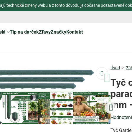
ajú technické zmeny webu a z tohto dôvodu je dočasne pozastavené dok
slá
Tip na darček
Zľavy
Značky
Kontakt
Úvod
Zá
Tyč 
para
mm –
Hodnoten
Tyč Garde