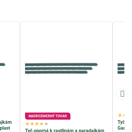
NADROZMERNÝ TOVAR
dajkám
Tyč op
plast
Garden
Tyč oporná k rastlinám a paradajkám