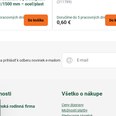
(211789)
1/1500 mm – oceľ/plast
pracovných dní
Doručíme do 5 pracovných dní
Do košíka
Do 
0,60 €
 prihlásiť k odberu noviniek e-mailom
nosti
Všetko o nákupe
Ceny dopravy
nská rodinná firma
Možnosti platby
Sledovanie zásielok