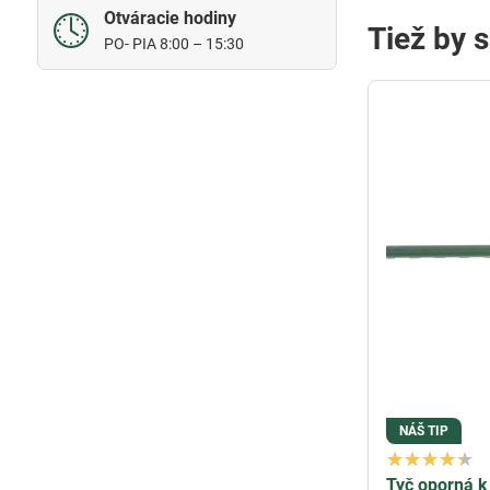
Otváracie hodiny
Tiež by 
PO- PIA 8:00 – 15:30
NÁŠ TIP
Tyč oporná k