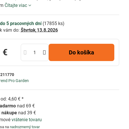
ám
Čítajte viac
do 5 pracovných dní
(
17855
ks)
k vám do:
Štvrtok
13.8.2026
 €
Do košíka
:
211770
rend Pro Garden
od: 4,60 € *
zadarmo
nad 69 €
i nákupe
nad 39 €
émové
vrátenie tovaru
 sa na
nadrozmerný tovar