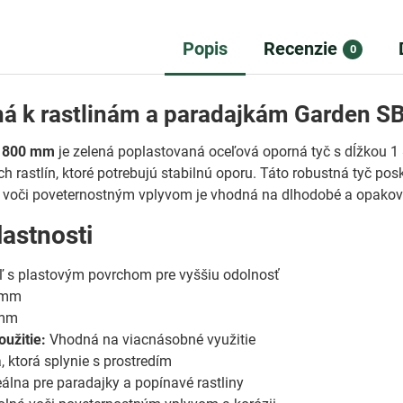
Popis
Recenzie
0
á k rastlinám a paradajkám Garden SB
/1800 mm
je zelená poplastovaná oceľová oporná tyč s dĺžkou 
ch rastlín, ktoré potrebujú stabilnú oporu. Táto robustná tyč po
i voči poveternostným vplyvom je vhodná na dlhodobé a opakov
lastnosti
 s plastovým povrchom pre vyššiu odolnosť
 mm
mm
užitie:
Vhodná na viacnásobné využitie
 ktorá splynie s prostredím
álna pre paradajky a popínavé rastliny