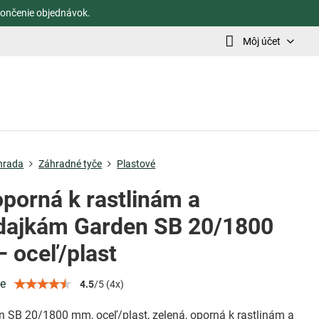
ončenie objednávok.
Môj účet
hrada
Záhradné tyče
Plastové
oporná k rastlinám a
dajkám Garden SB 20/1800
 oceľ/plast
ie
4.5
/
5
(
4
x)
n SB 20/1800 mm, oceľ/plast, zelená, oporná k rastlinám a