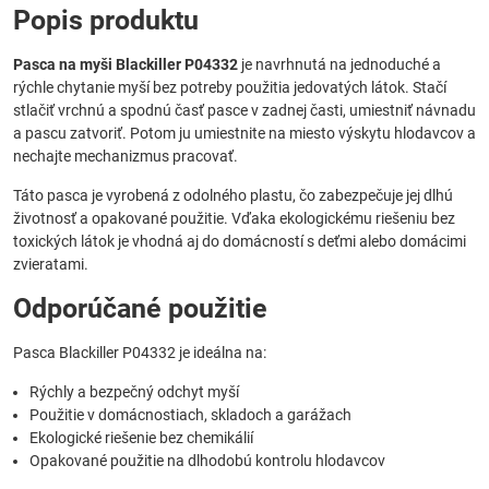
Popis produktu
Pasca na myši Blackiller P04332
je navrhnutá na jednoduché a
rýchle chytanie myší bez potreby použitia jedovatých látok. Stačí
stlačiť vrchnú a spodnú časť pasce v zadnej časti, umiestniť návnadu
a pascu zatvoriť. Potom ju umiestnite na miesto výskytu hlodavcov a
nechajte mechanizmus pracovať.
Táto pasca je vyrobená z odolného plastu, čo zabezpečuje jej dlhú
životnosť a opakované použitie. Vďaka ekologickému riešeniu bez
toxických látok je vhodná aj do domácností s deťmi alebo domácimi
zvieratami.
Odporúčané použitie
Pasca Blackiller P04332 je ideálna na:
Rýchly a bezpečný odchyt myší
Použitie v domácnostiach, skladoch a garážach
Ekologické riešenie bez chemikálií
Opakované použitie na dlhodobú kontrolu hlodavcov