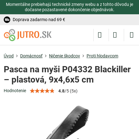
Momentálne prebiehajú technické zmeny webu a z tohto dôvodu je
dočasne pozastavené dokončenie objednávok.
Doprava zadarmo nad 69 €
Úvod
Domácnosť
Ničenie škodcov
Proti hlodavcom
Pasca na myši P04332 Blackiller
– plastová, 9x4,6x5 cm
Hodnotenie
4.8
/
5
(
5
x)