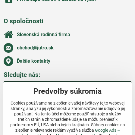
O spoločnosti
Slovenská rodinná firma
obchod​@jutro​.sk
Ďalšie kontakty
Sledujte nás:
Facebook
Pinterest
Instagram
Blog
Predvoľby súkromia
Všetko o nákupe
Cookies používame na zlepšenie vašej návštevy tejto webovej
stránky, analýzu jej výkonnosti a zhromažďovanie údajov o jej
používaní. Na tento účel môžeme použiť nástroje a služby
Ďakujeme za podporu
tretích strán a zhromaždené údaje sa môžu preniesť k
partnerom v EÚ, USA alebo iných krajinách. Súbory cookies na
Sme slovenský e-shop bez dotácií​. Fungujeme len
zlepšenie relevancie reklám využíva služba
Google Ads –