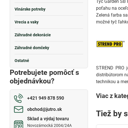
Tyč Garden SB 8
poťahu na oceľo
Vinárske potreby
Zelená farba sa
možné tyč ľahk
Vrecia a vaky
Záhradné dekorácie
Záhradné domčeky
Ostatné
STREND PRO je 
Potrebujete pomôcť s
distribútorom n
objednávkou?
technikou a mer
Viac z kate
+421 949 878 590
obchod​@jutro​.sk
Tiež by 
Sklad a výdaj tovaru
Novozámocká 2004/24A