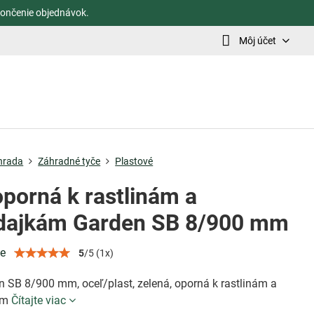
ončenie objednávok.
Môj účet
hrada
Záhradné tyče
Plastové
oporná k rastlinám a
dajkám Garden SB 8/900 mm
ie
5
/
5
(
1
x)
n SB 8/900 mm, oceľ/plast, zelená, oporná k rastlinám a
ám
Čítajte viac