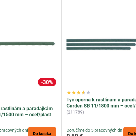
30%
Tyč oporná k rastlinám a para
Garden SB 11/1800 mm – oceľ/
 rastlinám a paradajkám
(211789)
1/1500 mm – oceľ/plast
pracovných dní
Doručíme do 5 pracovných dní
Do košíka
Do 