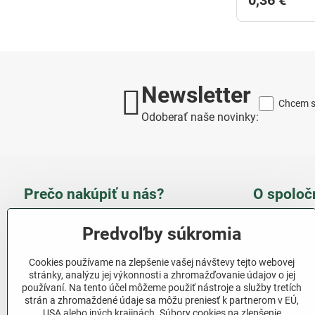
0,36 €
Newsletter
Chcem sa
Odoberať naše novinky:
Prečo nakúpiť u nás?
O spoloč
Takmer 100 % spokojných
Slove
Predvoľby súkromia
zákazníkov
obcho
Cookies používame na zlepšenie vašej návštevy tejto webovej
Nízka cena produktov - ušetríte
stránky, analýzu jej výkonnosti a zhromažďovanie údajov o jej
používaní. Na tento účel môžeme použiť nástroje a služby tretích
Ďalši
strán a zhromaždené údaje sa môžu preniesť k partnerom v EÚ,
Rýchla komunikácia - mail
USA alebo iných krajinách. Súbory cookies na zlepšenie