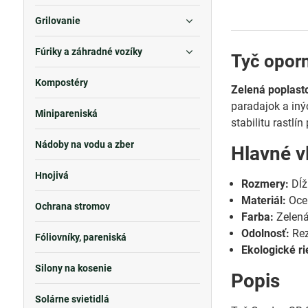
Grilovanie
Fúriky a záhradné vozíky
Tyč oporn
Kompostéry
Zelená poplast
paradajok a iný
Minipareniská
stabilitu rastlín
Nádoby na vodu a zber
Hlavné v
Hnojivá
Rozmery:
Dĺž
Materiál:
Oce
Ochrana stromov
Farba:
Zelená
Odolnosť:
Rez
Fóliovníky, pareniská
Ekologické ri
Silony na kosenie
Popis
Solárne svietidlá