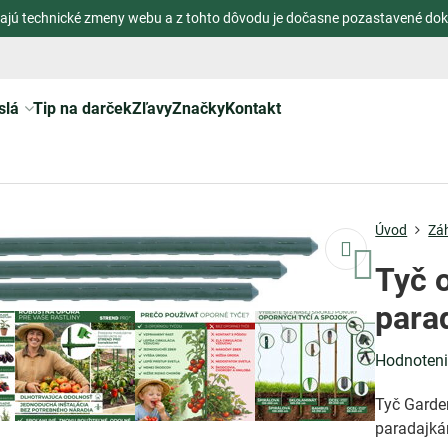
ajú technické zmeny webu a z tohto dôvodu je dočasne pozastavené dok
slá
Tip na darček
Zľavy
Značky
Kontakt
Úvod
Zá
Tyč 
para
Hodnoten
Tyč Garde
paradajk