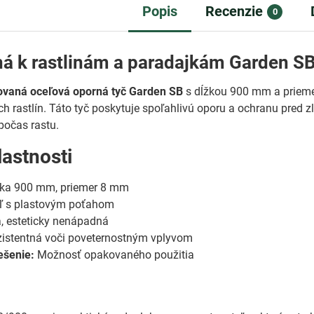
Popis
Recenzie
0
á k rastlinám a paradajkám Garden SB
ovaná oceľová oporná tyč Garden SB
s dĺžkou 900 mm a prieme
ch rastlín. Táto tyč poskytuje spoľahlivú oporu a ochranu pred
 počas rastu.
lastnosti
ka 900 mm, priemer 8 mm
ľ s plastovým poťahom
, esteticky nenápadná
istentná voči poveternostným vplyvom
ešenie:
Možnosť opakovaného použitia