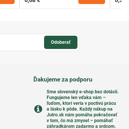
0,68 €
0,35 
Odoberať
Ďakujeme za podporu
Sme slovenský e-shop bez dotácií​.
Fungujeme len vďaka vám –
ľuďom, ktorí veria v poctivú prácu
a lásku k pôde​. Každý nákup na
Jutro​.sk nám pomáha pokračovať
v tom, čo má zmysel – pomáhať
záhradkárom zadarmo a srdcom​.