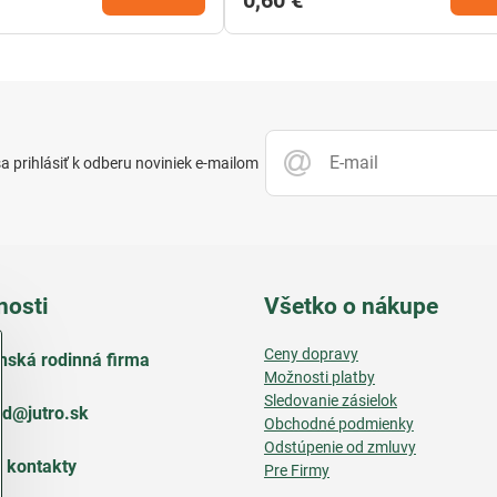
0,60 €
 prihlásiť k odberu noviniek e-mailom
nosti
Všetko o nákupe
Ceny dopravy
nská rodinná firma
Možnosti platby
Sledovanie zásielok
d​@jutro​.sk
Obchodné podmienky
Odstúpenie od zmluvy
e kontakty
Pre Firmy