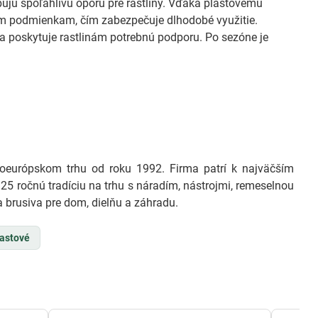
ujú spoľahlivú oporu pre rastliny. Vďaka plastovému
ým podmienkam, čím zabezpečuje dlhodobé využitie.
ia poskytuje rastlinám potrebnú podporu. Po sezóne je
európskom trhu od roku 1992. Firma patrí k najväčším
25 ročnú tradíciu na trhu s náradím, nástrojmi, remeselnou
 brusiva pre dom, dielňu a záhradu.
lastové