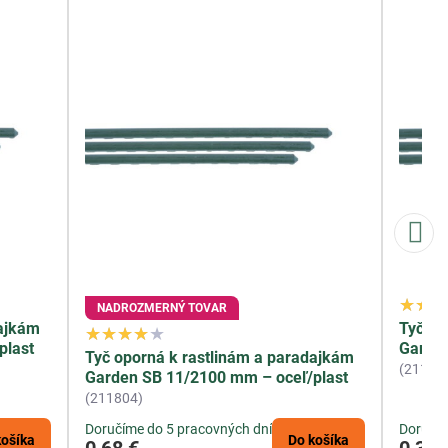
NADROZMERNÝ TOVAR
dajkám
Tyč op
plast
Garden
Tyč oporná k rastlinám a paradajkám
(21178
Garden SB 11/2100 mm – oceľ/plast
(211804)
Doručíme do 5 pracovných dní
Doručím
košíka
Do košíka