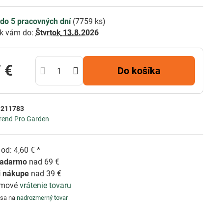
do 5 pracovných dní
(
7759
ks)
k vám do:
Štvrtok
13.8.2026
 €
Do košíka
:
211783
rend Pro Garden
od: 4,60 € *
zadarmo
nad 69 €
i nákupe
nad 39 €
émové
vrátenie tovaru
 sa na
nadrozmerný tovar