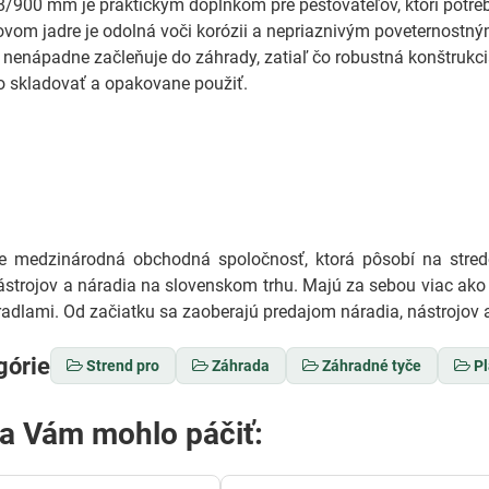
/900 mm je praktickým doplnkom pre pestovateľov, ktorí potreb
vom jadre je odolná voči korózii a nepriaznivým poveternostn
 nenápadne začleňuje do záhrady, zatiaľ čo robustná konštrukc
o skladovať a opakovane použiť.
medzinárodná obchodná spoločnosť, ktorá pôsobí na stredo
ástrojov a náradia na slovenskom trhu. Majú za sebou viac ako 
adlami. Od začiatku sa zaoberajú predajom náradia, nástrojov a
górie
Strend pro
Záhrada
Záhradné tyče
P
sa Vám mohlo páčiť: