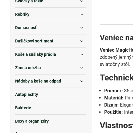
Sviečky a fakle
Rebríky
Domácnosť
Veniec n
Dušičkový sortiment
Veniec Magic
Koše a sušiaky prádla
zdobený jemný
sviatočný stôl.
Zimná údržba
Technic
Nádoby a koše na odpad
Priemer:
35 
Autoplachty
Materiál:
Prír
Dizajn:
Elegan
Baktérie
Použitie:
Inter
Boxy a organizéry
Vlastnos