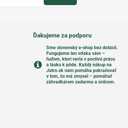
Ďakujeme za podporu
Sme slovenský e-shop bez dotácií​.
Fungujeme len vďaka vám –
ľuďom, ktorí veria v poctivú prácu
a lásku k pôde​. Každý nákup na
Jutro​.sk nám pomáha pokračovať
v tom, čo má zmysel – pomáhať
záhradkárom zadarmo a srdcom​.