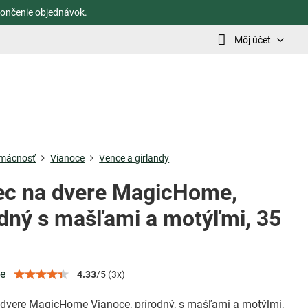
ončenie objednávok.
Môj účet
mácnosť
Vianoce
Vence a girlandy
ec na dvere MagicHome,
odný s mašľami a motýľmi, 35
ie
4.33
/
5
(
3
x)
 dvere MagicHome Vianoce, prírodný, s mašľami a motýlmi,