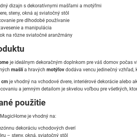
odný dizajn s dekoratívnymi mašľami a motýľmi
re, steny, okná aj sviatočný stôl
covanie pre dlhodobé používanie
avesenie a manipulácia
nok na rôzne sviatočné aranžmány
oduktu
Home
je ideálnym dekoračným doplnkom pre váš domov počas vi
mných
mašlí
a hravých
motýľov
dodáva vencu jedinečný vzhľad, kt
 cm
je vhodný na vchodové dvere, interiérové dekorácie alebo 
covaniu a jemným detailom je skvelou voľbou pre všetkých, ktor
né použitie
c MagicHome je vhodný na:
ezónnu dekoráciu vchodových dverí
éru – steny, okná, sviatočný stôl