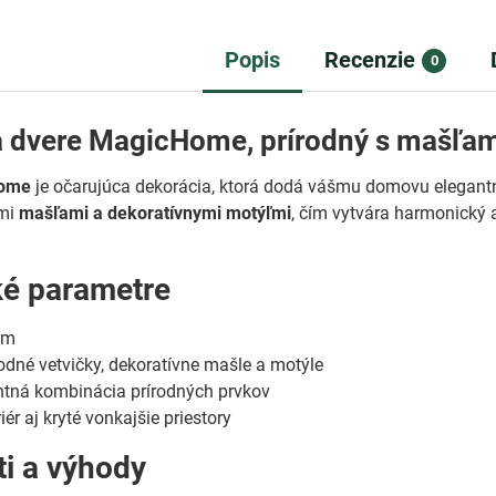
Popis
Recenzie
0
a dvere MagicHome, prírodný s mašľam
Home
je očarujúca dekorácia, ktorá dodá vášmu domovu elegant
mi
mašľami a dekoratívnymi motýľmi
, čím vytvára harmonický 
ké parametre
cm
odné vetvičky, dekoratívne mašle a motýle
tná kombinácia prírodných prvkov
iér aj kryté vonkajšie priestory
ti a výhody