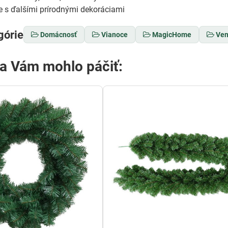
 s ďalšími prírodnými dekoráciami
górie
Domácnosť
Vianoce
MagicHome
Ven
sa Vám mohlo páčiť: