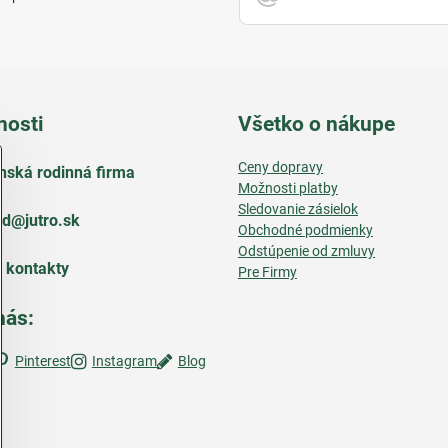
nosti
Všetko o nákupe
Ceny dopravy
nská rodinná firma
Možnosti platby
Sledovanie zásielok
d​@jutro​.sk
Obchodné podmienky
Odstúpenie od zmluvy
e kontakty
Pre Firmy
nás:
Pinterest
Instagram
Blog