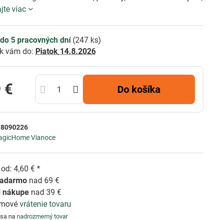
ajte viac
do 5 pracovných dní
(
247
ks)
k vám do:
Piatok
14.8.2026
 €
Do košíka
:
8090226
agicHome Vianoce
od: 4,60 € *
zadarmo
nad 69 €
i nákupe
nad 39 €
émové
vrátenie tovaru
 sa na
nadrozmerný tovar