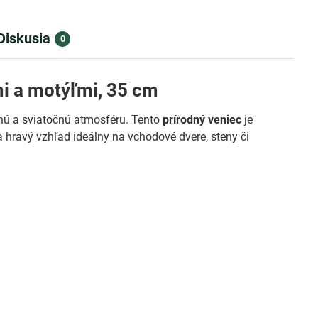
Diskusia
0
i a motýľmi, 35 cm
nú a sviatočnú atmosféru. Tento
prírodný veniec
je
a hravý vzhľad ideálny na vchodové dvere, steny či