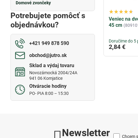
Domové zvončeky
Potrebujete pomôcť s
Veniec na dv
objednávkou?
45 cm
(80910
Doručíme do 5 
+421 949 878 590
2,84 €
obchod​@jutro​.sk
Sklad a výdaj tovaru
Novozámocká 2004/24A
941 06 Komjatice
Otváracie hodiny
PO- PIA 8:00 – 15:30
Newsletter
Chcem sa