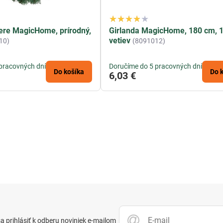
ere MagicHome, prírodný,
Girlanda MagicHome, 180 cm, 
vetiev
10)
(8091012)
pracovných dní
Doručíme do 5 pracovných dní
Do košíka
Do 
6,03 €
 prihlásiť k odberu noviniek e-mailom