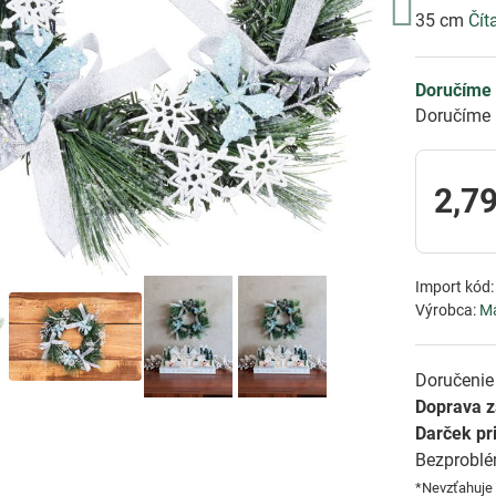
35 cm
Čít
Doručíme 
Doručíme 
2,79
Import kód
Výrobca:
M
Doručenie 
Doprava 
Darček pr
Bezprobl
*Nevzťahuje