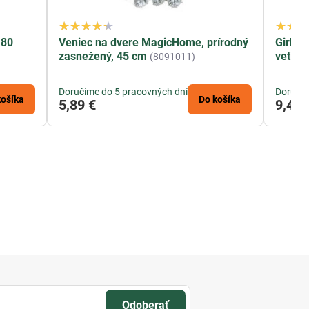
180
Veniec na dvere MagicHome, prírodný
Girlan
zasnežený, 45 cm
vetiev
(8091011)
Doručíme do 5 pracovných dní
Doručím
košíka
Do košíka
5,89 €
9,42 
Odoberať