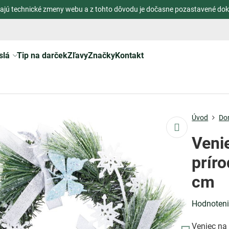
ajú technické zmeny webu a z tohto dôvodu je dočasne pozastavené dok
slá
Tip na darček
Zľavy
Značky
Kontakt
Úvod
Do
Veni
prír
cm
Hodnoten
Veniec na