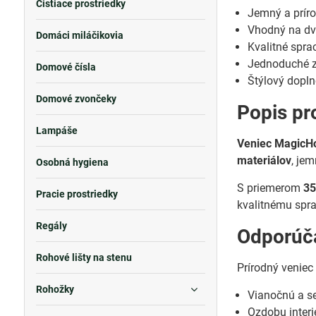
Čistiace prostriedky
Jemný a prír
Vhodný na dve
Domáci miláčikovia
Kvalitné spra
Jednoduché z
Domové čísla
Štýlový dopl
Domové zvončeky
Popis pr
Lampáše
Veniec Magic
materiálov
, je
Osobná hygiena
S priemerom
35
Pracie prostriedky
kvalitnému spra
Regály
Odporúča
Rohové lišty na stenu
Prírodný venie
Rohožky
Vianočnú a s
Ozdobu interi