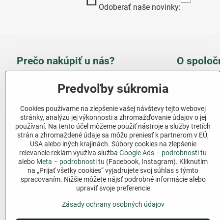
Odoberať naše novinky:
Prečo nakúpiť u nás?
O spoloč
Takmer 100 % spokojných
Slove
Predvoľby súkromia
zákazníkov
obcho
Cookies používame na zlepšenie vašej návštevy tejto webovej
Nízka cena produktov - ušetríte
stránky, analýzu jej výkonnosti a zhromažďovanie údajov o jej
používaní. Na tento účel môžeme použiť nástroje a služby tretích
Ďalši
strán a zhromaždené údaje sa môžu preniesť k partnerom v EÚ,
Rýchla komunikácia - mail
USA alebo iných krajinách. Súbory cookies na zlepšenie
relevancie reklám využíva služba
Google Ads – podrobnosti tu
Sledujte 
Pri nákupe nad 69 € doprava
alebo
Meta – podrobnosti tu
(Facebook, Instagram). Kliknutím
zadarmo
na „Prijať všetky cookies“ vyjadrujete svoj súhlas s týmto
Facebook
spracovaním. Nižšie môžete nájsť podrobné informácie alebo
Pri nákupe nad 39 € darček na
upraviť svoje preferencie
výber
Zásady ochrany osobných údajov