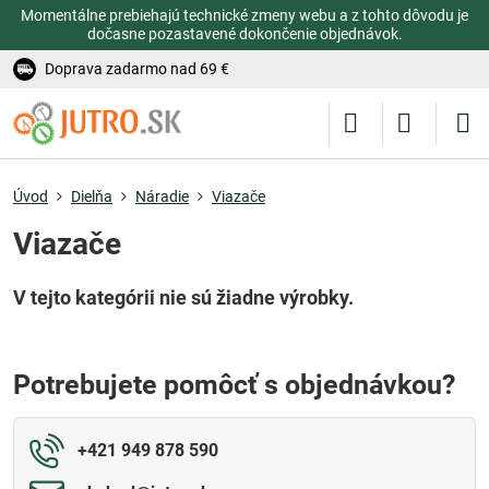
Momentálne prebiehajú technické zmeny webu a z tohto dôvodu je
dočasne pozastavené dokončenie objednávok.
Doprava zadarmo nad 69 €
Úvod
Dielňa
Náradie
Viazače
Viazače
Potrebujete pomôcť s objednávkou?
+421 949 878 590