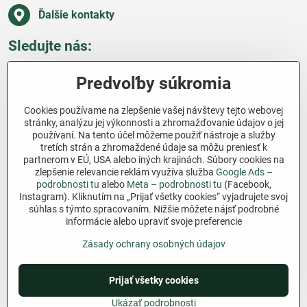
Ďalšie kontakty
Sledujte nás:
Facebook
Pinterest
Instagram
Blog
Predvoľby súkromia
Všetko o nákupe
Cookies používame na zlepšenie vašej návštevy tejto webovej
stránky, analýzu jej výkonnosti a zhromažďovanie údajov o jej
používaní. Na tento účel môžeme použiť nástroje a služby
Ďakujeme za podporu
tretích strán a zhromaždené údaje sa môžu preniesť k
partnerom v EÚ, USA alebo iných krajinách. Súbory cookies na
Sme slovenský e-shop bez dotácií​. Fungujeme len
zlepšenie relevancie reklám využíva služba
Google Ads –
vďaka vám – ľuďom, ktorí veria v poctivú prácu a
podrobnosti tu
alebo
Meta – podrobnosti tu
(Facebook,
Instagram). Kliknutím na „Prijať všetky cookies“ vyjadrujete svoj
lásku k pôde​. Každý nákup na Jutro​.sk nám pomáha
súhlas s týmto spracovaním. Nižšie môžete nájsť podrobné
pokračovať v tom, čo má zmysel – pomáhať
informácie alebo upraviť svoje preferencie
záhradkárom zadarmo a srdcom​.
Zásady ochrany osobných údajov
©
2026
Copyright
Predvoľby súkromia
Prijať všetky cookies
Zásady ochrany osobných údajov
Podmienky používania
Ukázať podrobnosti