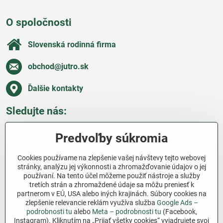
O spoločnosti
Slovenská rodinná firma
obchod​@jutro​.sk
Ďalšie kontakty
Sledujte nás:
Facebook
Pinterest
Instagram
Blog
Predvoľby súkromia
Všetko o nákupe
Cookies používame na zlepšenie vašej návštevy tejto webovej
stránky, analýzu jej výkonnosti a zhromažďovanie údajov o jej
používaní. Na tento účel môžeme použiť nástroje a služby
Ďakujeme za podporu
tretích strán a zhromaždené údaje sa môžu preniesť k
partnerom v EÚ, USA alebo iných krajinách. Súbory cookies na
Sme slovenský e-shop bez dotácií​. Fungujeme len
zlepšenie relevancie reklám využíva služba
Google Ads –
vďaka vám – ľuďom, ktorí veria v poctivú prácu a
podrobnosti tu
alebo
Meta – podrobnosti tu
(Facebook,
Instagram). Kliknutím na „Prijať všetky cookies“ vyjadrujete svoj
lásku k pôde​. Každý nákup na Jutro​.sk nám pomáha