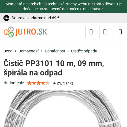
Momentálne prebiehajú technické zmeny webu a z tohto dôvodu je
dočasne pozastavené dokončenie objednávok.
Doprava zadarmo nad 69 €
Úvod
Domácnosť
Domácnosť
Čističe odpadu
Čistič PP3101 10 m, 09 mm,
špirála na odpad
Hodnotenie
4.25
/
5
(
4
x)