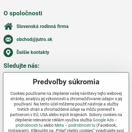
O spoločnosti
Slovenská rodinná firma
obchod​@jutro​.sk
Ďalšie kontakty
Sledujte nás:
Facebook
Pinterest
Instagram
Blog
Predvoľby súkromia
Všetko o nákupe
Cookies používame na zlepšenie vašej návštevy tejto webovej
stránky, analýzu jej výkonnosti a zhromažďovanie údajov o jej
používaní. Na tento účel môžeme použiť nástroje a služby
Ďakujeme za podporu
tretích strán a zhromaždené údaje sa môžu preniesť k
partnerom v EÚ, USA alebo iných krajinách. Súbory cookies na
Sme slovenský e-shop bez dotácií​. Fungujeme len
zlepšenie relevancie reklám využíva služba
Google Ads –
vďaka vám – ľuďom, ktorí veria v poctivú prácu a
podrobnosti tu
alebo
Meta – podrobnosti tu
(Facebook,
Instagram). Kliknutím na „Prijať všetky cookies“ vyjadrujete svoj
lásku k pôde​. Každý nákup na Jutro​.sk nám pomáha