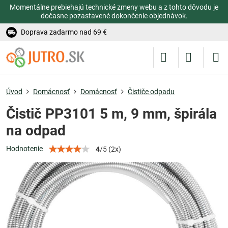
Momentálne prebiehajú technické zmeny webu a z tohto dôvodu je
dočasne pozastavené dokončenie objednávok.
Doprava zadarmo nad 69 €
Úvod
Domácnosť
Domácnosť
Čističe odpadu
Čistič PP3101 5 m, 9 mm, špirála
na odpad
Hodnotenie
4
/
5
(
2
x)