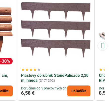
30%
1 cm,
Plastový obrubník StonePalisade 2,38
Chodní
m, hnedá
RIP708
(2171292)
Doručíme do 5 pracovných dní
Doručím
košíka
Do košíka
6,58 €
8,58 