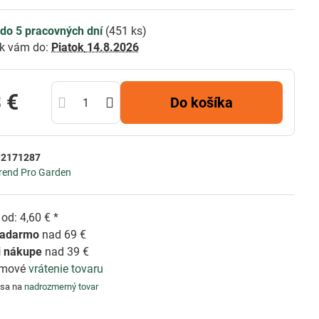
do 5 pracovných dní
(
451
ks)
k vám do:
Piatok
14.8.2026
 €
Do košíka
:
2171287
rend Pro Garden
od: 4,60 € *
zadarmo
nad 69 €
i nákupe
nad 39 €
émové
vrátenie tovaru
 sa na
nadrozmerný tovar