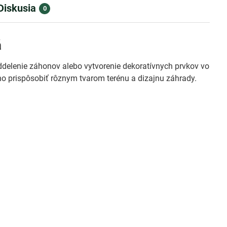
Diskusia
0
á
ddelenie záhonov alebo vytvorenie dekoratívnych prvkov vo
o prispôsobiť rôznym tvarom terénu a dizajnu záhrady.