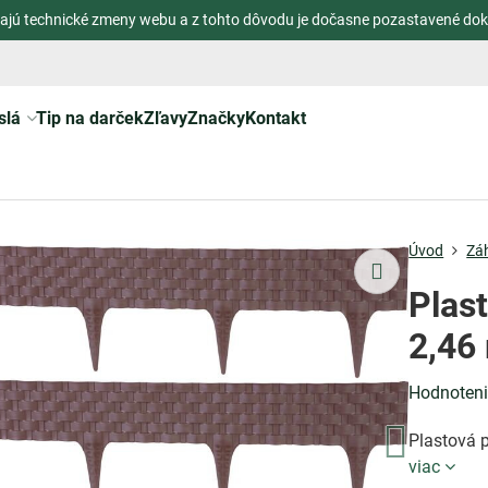
ajú technické zmeny webu a z tohto dôvodu je dočasne pozastavené dok
slá
Tip na darček
Zľavy
Značky
Kontakt
Úvod
Zá
Plas
2,46
Hodnoten
Plastová p
viac