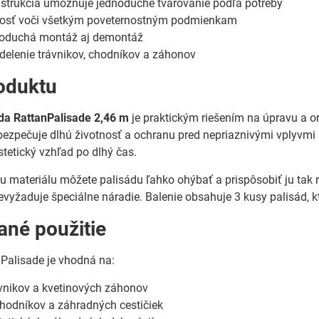
nštrukcia umožňuje jednoduché tvarovanie podľa potreby
osť voči všetkým poveternostným podmienkam
noduchá montáž aj demontáž
delenie trávnikov, chodníkov a záhonov
oduktu
áda RattanPalisade 2,46 m
je praktickým riešením na úpravu a o
abezpečuje dlhú životnosť a ochranu pred nepriaznivými vplyvmi 
stetický vzhľad po dlhý čas.
materiálu môžete palisádu ľahko ohýbať a prispôsobiť ju tak 
vyžaduje špeciálne náradie. Balenie obsahuje 3 kusy palisád, kt
né použitie
Palisade je vhodná na:
vnikov a kvetinových záhonov
hodníkov a záhradných cestičiek