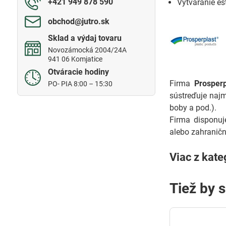
+421 949 878 590
Vytváranie es
obchod​@jutro​.sk
Sklad a výdaj tovaru
Novozámocká 2004/24A
941 06 Komjatice
Otváracie hodiny
Firma
Prosperp
PO- PIA 8:00 – 15:30
sústreďuje na
boby a pod.).
Firma disponuj
alebo zahraničn
Viac z kate
Tiež by 