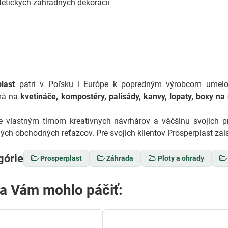
tetických záhradných dekorácií
last
patrí v Poľsku i Európe k popredným výrobcom umelo
jmä na
kvetináče, kompostéry, palisády, kanvy, lopaty, boxy na
e vlastným tímom kreatívnych návrhárov a väčšinu svojich 
ých obchodných reťazcov. Pre svojich klientov Prosperplast zaisť
górie
Prosperplast
Záhrada
Ploty a ohrady
sa Vám mohlo páčiť: