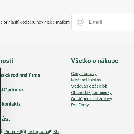
 prihlásiť k odberu noviniek e-mailom
nosti
Všetko o nákupe
Ceny dopravy
nská rodinná firma
Možnosti platby
Sledovanie zásielok
d​@jutro​.sk
Obchodné podmienky
Odstúpenie od zmluvy
e kontakty
Pre Firmy
nás:
Pinterest
Instagram
Blog