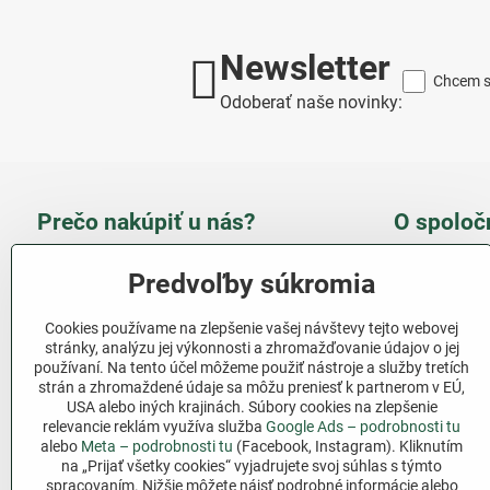
Newsletter
Chcem sa
Odoberať naše novinky:
Prečo nakúpiť u nás?
O spoloč
Takmer 100 % spokojných
Slove
Predvoľby súkromia
zákazníkov
obcho
Cookies používame na zlepšenie vašej návštevy tejto webovej
Nízka cena produktov - ušetríte
stránky, analýzu jej výkonnosti a zhromažďovanie údajov o jej
používaní. Na tento účel môžeme použiť nástroje a služby tretích
Ďalši
strán a zhromaždené údaje sa môžu preniesť k partnerom v EÚ,
Rýchla komunikácia - mail
USA alebo iných krajinách. Súbory cookies na zlepšenie
relevancie reklám využíva služba
Google Ads – podrobnosti tu
Sledujte 
Pri nákupe nad 69 € doprava
alebo
Meta – podrobnosti tu
(Facebook, Instagram). Kliknutím
zadarmo
na „Prijať všetky cookies“ vyjadrujete svoj súhlas s týmto
Facebook
spracovaním. Nižšie môžete nájsť podrobné informácie alebo