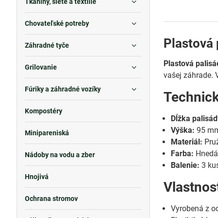
Tkaniny, siete a textílie
Chovateľské potreby
Plastová 
Záhradné tyče
Plastová palis
Grilovanie
vašej záhrade. 
Fúriky a záhradné vozíky
Technic
Kompostéry
Dĺžka palisád
Výška:
95 mm
Minipareniská
Materiál:
Pruž
Farba:
Hned
Nádoby na vodu a zber
Balenie:
3 ku
Hnojivá
Vlastnos
Ochrana stromov
Vyrobená z od