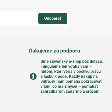
Odoberať
Ďakujeme za podporu
Sme slovenský e-shop bez dotácií​.
Fungujeme len vďaka vám –
ľuďom, ktorí veria v poctivú prácu
a lásku k pôde​. Každý nákup na
Jutro​.sk nám pomáha pokračovať
v tom, čo má zmysel – pomáhať
záhradkárom zadarmo a srdcom​.