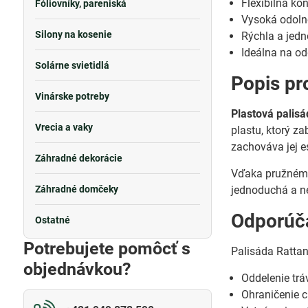
Flexibilná ko
Fóliovníky, pareniská
Vysoká odoln
Silony na kosenie
Rýchla a jed
Ideálna na od
Solárne svietidlá
Popis pr
Vinárske potreby
Plastová palis
Vrecia a vaky
plastu, ktorý z
zachováva jej e
Záhradné dekorácie
Vďaka pružnému 
Záhradné domčeky
jednoduchá a ne
Odporúča
Ostatné
Potrebujete pomôcť s
Palisáda Rattan
objednávkou?
Oddelenie trá
Ohraničenie c