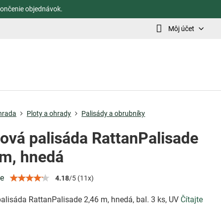
ončenie objednávok.
Môj účet
hrada
Ploty a ohrady
Palisády a obrubníky
tová palisáda RattanPalisade
 m, hnedá
ie
4.18
/
5
(
11
x)
alisáda RattanPalisade 2,46 m, hnedá, bal. 3 ks, UV
Čítajte