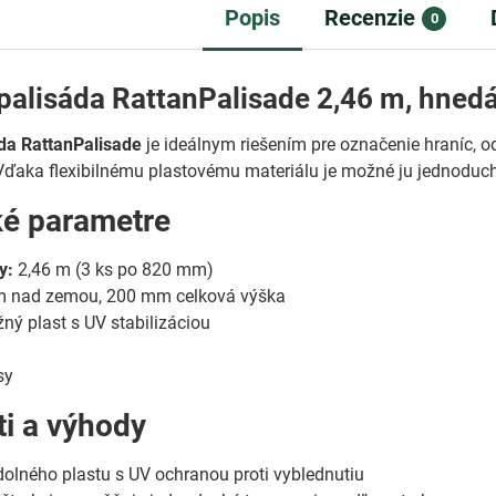
Popis
Recenzie
0
palisáda RattanPalisade 2,46 m, hned
áda RattanPalisade
je ideálnym riešením pre označenie hraníc, o
Vďaka flexibilnému plastovému materiálu je možné ju jednoduch
ké parametre
y:
2,46 m (3 ks po 820 mm)
 nad zemou, 200 mm celková výška
ný plast s UV stabilizáciou
á
sy
ti a výhody
olného plastu s UV ochranou proti vyblednutiu