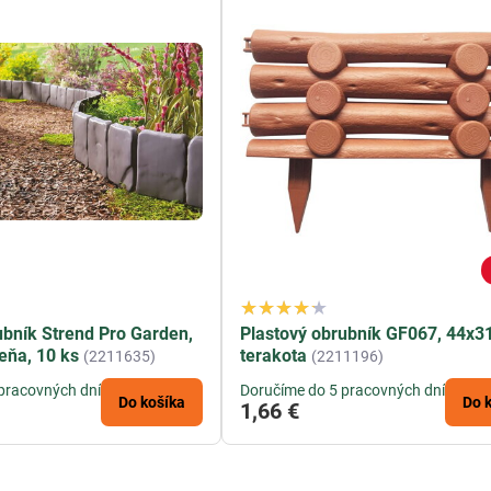
ubník Strend Pro Garden,
Plastový obrubník GF067, 44x3
eňa, 10 ks
terakota
(2211635)
(2211196)
pracovných dní
Doručíme do 5 pracovných dní
Do košíka
Do 
1,66 €