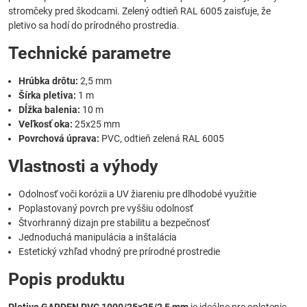
stromčeky pred škodcami. Zelený odtieň RAL 6005 zaisťuje, že
pletivo sa hodí do prírodného prostredia.
Technické parametre
Hrúbka drôtu:
2,5 mm
Šírka pletiva:
1 m
Dĺžka balenia:
10 m
Veľkosť oka:
25x25 mm
Povrchová úprava:
PVC, odtieň zelená RAL 6005
Vlastnosti a výhody
Odolnosť voči korózii a UV žiareniu pre dlhodobé využitie
Poplastovaný povrch pre vyššiu odolnosť
Štvorhranný dizajn pre stabilitu a bezpečnosť
Jednoduchá manipulácia a inštalácia
Estetický vzhľad vhodný pre prírodné prostredie
Popis produktu
Pletivo GARDEN PVC 1000/25x25/2,5 mm
je ideálne pre oplotenie