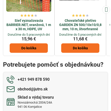
Sieť vyznačovacia
Chovateľské pletivo
BARRIER.NET, oranžová, 1 m
GARDEN ZN 500/10x10/0,8
x 30 m, HDPE, UV
mm, 10 m, štvorhranné
Doručíme do 5 pracovných dní
Doručíme do 5 pracovných dní
15,96 €
11,68 €
Do košíka
Do košíka
Potrebujete pomôcť s objednávkou?
+421 949 878 590
obchod​@jutro​.sk
Sklad a výdaj tovaru
Novozámocká 2004/24A
941 06 Komjatice