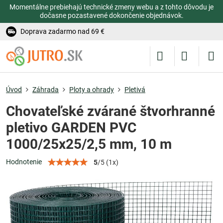
Momentálne prebiehajú technické zmeny webu a z tohto dôvodu je
dočasne pozastavené dokončenie objednávok.
Doprava zadarmo nad 69 €
Úvod
Záhrada
Ploty a ohrady
Pletivá
Chovateľské zvárané štvorhranné
pletivo GARDEN PVC
1000/25x25/2,5 mm, 10 m
Hodnotenie
5
/
5
(
1
x)