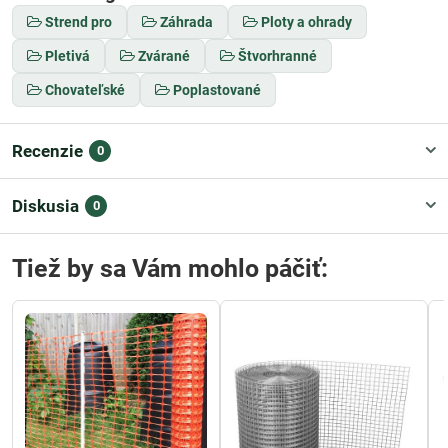
Strend pro
Záhrada
Ploty a ohrady
Pletivá
Zvárané
Štvorhranné
Chovateľské
Poplastované
Recenzie
0
Diskusia
0
Tiež by sa Vám mohlo páčiť: