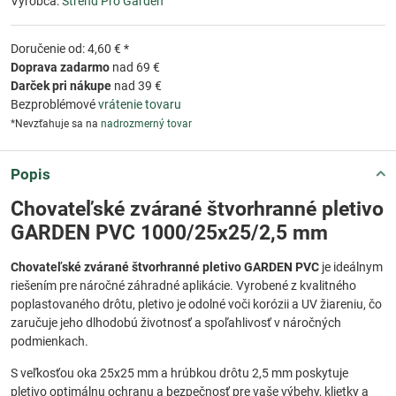
Výrobca:
Strend Pro Garden
Doručenie od: 4,60 € *
Doprava zadarmo
nad 69 €
Darček pri nákupe
nad 39 €
Bezproblémové
vrátenie tovaru
*Nevzťahuje sa na
nadrozmerný tovar
Popis
Chovateľské zvárané štvorhranné pletivo
GARDEN PVC 1000/25x25/2,5 mm
Chovateľské zvárané štvorhranné pletivo GARDEN PVC
je ideálnym
riešením pre náročné záhradné aplikácie. Vyrobené z kvalitného
poplastovaného drôtu, pletivo je odolné voči korózii a UV žiareniu, čo
zaručuje jeho dlhodobú životnosť a spoľahlivosť v náročných
podmienkach.
S veľkosťou oka 25x25 mm a hrúbkou drôtu 2,5 mm poskytuje
pletivo optimálnu ochranu a bezpečnosť pre vaše výbehy, klietky a