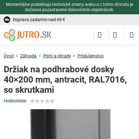
Momentálne prebiehajú technické zmeny webu a z tohto dôvodu je
dočasne pozastavené dokončenie objednávok.
Doprava zadarmo nad 69 €
Úvod
Záhrada
Ploty a ohrady
Príslušenstvo
Držiak na podhrabové dosky
40×200 mm, antracit, RAL7016,
so skrutkami
Hodnotenie