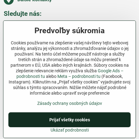
Sledujte nás:
Facebook
Pinterest
Instagram
Blog
Predvoľby súkromia
Všetko o nákupe
Cookies používame na zlepšenie vašej návštevy tejto webovej
stránky, analýzu jej výkonnosti a zhromažďovanie údajov o jej
používaní. Na tento účel môžeme použiť nástroje a služby
Ďakujeme za podporu
tretích strán a zhromaždené údaje sa môžu preniesť k
partnerom v EÚ, USA alebo iných krajinách. Súbory cookies na
Sme slovenský e-shop bez dotácií​. Fungujeme len
zlepšenie relevancie reklám využíva služba
Google Ads –
vďaka vám – ľuďom, ktorí veria v poctivú prácu a
podrobnosti tu
alebo
Meta – podrobnosti tu
(Facebook,
Instagram). Kliknutím na „Prijať všetky cookies“ vyjadrujete svoj
lásku k pôde​. Každý nákup na Jutro​.sk nám pomáha
súhlas s týmto spracovaním. Nižšie môžete nájsť podrobné
pokračovať v tom, čo má zmysel – pomáhať
informácie alebo upraviť svoje preferencie
záhradkárom zadarmo a srdcom​.
Zásady ochrany osobných údajov
©
2026
Copyright
Prijať všetky cookies
Predvoľby súkromia
Zásady ochrany osobných údajov
Podmienky používania
Ukázať podrobnosti
Vytvorené pomocou:
BiznisWeb.sk