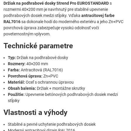
Držiak na podhrabové dosky Strend Pro EUROSTANDARD
s
rozmermi 40×200 mm je navrhnutý pre stabilné upevnenie
podhrabových dosiek medzi stĺpiky. Vďaka
antracitovej farbe
RAL7016
sa dokonale hodí do moderného exteriéru a jeho Zn+PVC
povrchová úprava zabezpečuje vysokú odolnosť voči
poveternostným vplyvom.
Technické parametre
Typ:
Držiak na podhrabové dosky
Rozmery:
40×200 mm
Farba:
Antracitová (RAL7016)
Povrchová úprava:
Zn+PVC
Materiál:
Oceľ s ochrannou úpravou
Obsah balenia:
Držiak + montážne skrutky
Použitie:
Upevnenie betónových podhrabových dosiek medzi
stĺpiky
Vlastnosti a výhody
Stabilné a pevné uchytenie podhrabových dosiek
Moderný antracitový dizajn RAL7016