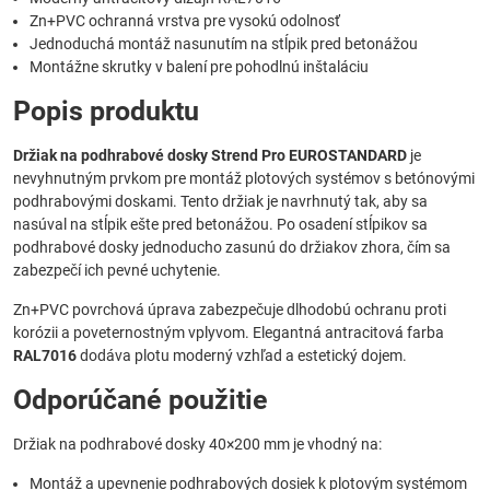
Zn+PVC ochranná vrstva pre vysokú odolnosť
Jednoduchá montáž nasunutím na stĺpik pred betonážou
Montážne skrutky v balení pre pohodlnú inštaláciu
Popis produktu
Držiak na podhrabové dosky Strend Pro EUROSTANDARD
je
nevyhnutným prvkom pre montáž plotových systémov s betónovými
podhrabovými doskami. Tento držiak je navrhnutý tak, aby sa
nasúval na stĺpik ešte pred betonážou. Po osadení stĺpikov sa
podhrabové dosky jednoducho zasunú do držiakov zhora, čím sa
zabezpečí ich pevné uchytenie.
Zn+PVC povrchová úprava zabezpečuje dlhodobú ochranu proti
korózii a poveternostným vplyvom. Elegantná antracitová farba
RAL7016
dodáva plotu moderný vzhľad a estetický dojem.
Odporúčané použitie
Držiak na podhrabové dosky 40×200 mm je vhodný na:
Montáž a upevnenie podhrabových dosiek k plotovým systémom