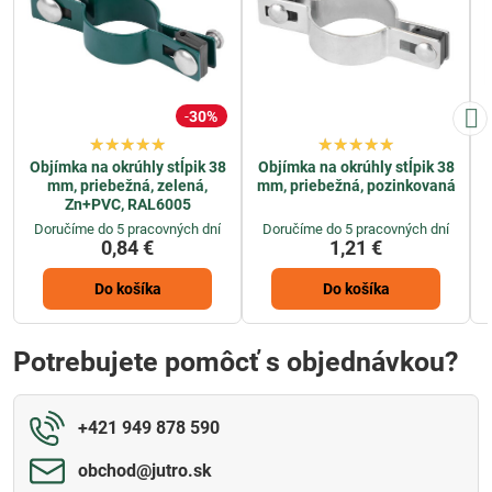
30%
Objímka na okrúhly stĺpik 38
Objímka na okrúhly stĺpik 38
mm, priebežná, zelená,
mm, priebežná, pozinkovaná
Zn+PVC, RAL6005
Doručíme do 5 pracovných dní
Doručíme do 5 pracovných dní
0,84 €
1,21 €
Do košíka
Do košíka
Potrebujete pomôcť s objednávkou?
+421 949 878 590
obchod​@jutro​.sk