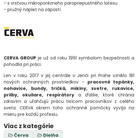
- s vrstvou mikroporézneho paropriepustného latexu
- pružný náplet na zápästí
CERVA GROUP
je už od roku 1991 symbolom bezpečnosti a
pohodlia pri práci.
Len v roku 2017 v jej centrále v Jenči pri Prahe vzniklo 181
nových ochranných prostriedkov -
pracovné topánky,
nohavice, bundy, tričká, mikiny, svetre, rukavice,
prilby, okuliare, respirátory
a ďalšie, ktoré chránia
zdravím a uľahčujú prácu tisícom pracovníkov z celého
sveta. CERVA okrem toho ochranné pomôcky vyvíja na
mieru pre každú profesiu.
Viac z kategórie
Červa
Dielňa