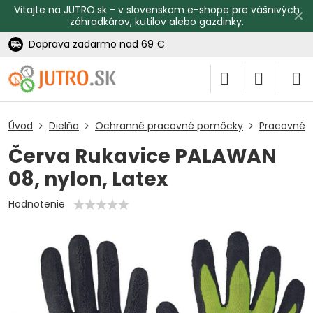
Vitajte na JUTRO.sk - v slovenskom e-shope pre vášnivých
✕
záhradkárov, kutilov alebo gazdinky.
Doprava zadarmo nad 69 €
Úvod
Dielňa
Ochranné pracovné pomôcky
Pracovné r
Červa Rukavice PALAWAN
08, nylon, Latex
Hodnotenie