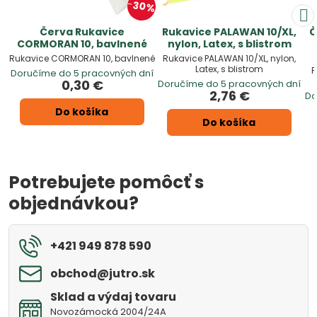
30%
Červa Rukavice
Rukavice PALAWAN 10/XL,
Č
CORMORAN 10, bavlnené
nylon, Latex, s blistrom
Rukavice CORMORAN 10, bavlnené
Rukavice PALAWAN 10/XL, nylon,
Latex, s blistrom
R
Doručíme do 5 pracovných dní
0,30 €
Doručíme do 5 pracovných dní
2,76 €
Do
Do košíka
Do košíka
Potrebujete pomôcť s
objednávkou?
+421 949 878 590
obchod​@jutro​.sk
Sklad a výdaj tovaru
Novozámocká 2004/24A