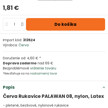
1,81 €
Do košíka
Import kód:
313524
Výrobca:
Červa
Doručenie od: 4,60 € *
Doprava zadarmo
nad 69 €
Bezproblémové
vrátenie tovaru
*Nevzťahuje sa na
nadrozmerný tovar
Popis
Červa Rukavice PALAWAN 08, nylon, Latex
- pletené, bezšvové, nylonové rukavice