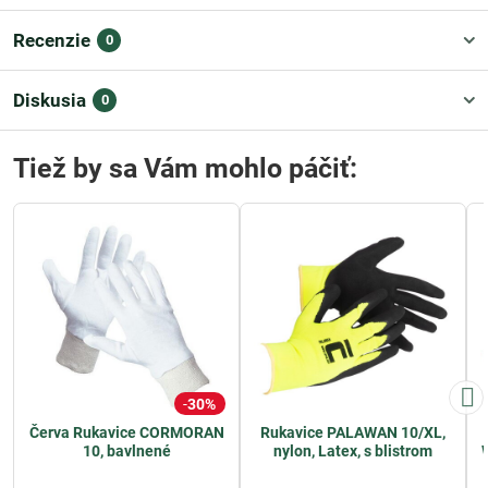
Recenzie
0
Diskusia
0
Tiež by sa Vám mohlo páčiť:
30%
Červa Rukavice CORMORAN
Rukavice PALAWAN 10/XL,
10, bavlnené
nylon, Latex, s blistrom
W