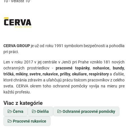
10 - Veľkosť 10”
CERVA GROUP
je už od roku 1991 symbolom bezpečnosti a pohodlia
pri práci.
Len v roku 2017 v jej centrále v Jenči pri Prahe vzniklo 181 nových
ochranných prostriedkov -
pracovné topánky, nohavice, bundy,
tričká, mikiny, svetre, rukavice, prilby, okuliare, respirátory
a ďalšie,
ktoré chránia zdravím a uľahčujú prácu tisícom pracovníkov z celého
sveta. CERVA okrem toho ochranné pomôcky vyvíja na mieru pre
každú profesiu.
Viac z kategórie
Červa
Dielňa
Ochranné pracovné pomôcky
Pracovné rukavice