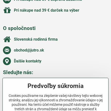
Pri nákupe nad 39 € darček na výber
O spoločnosti
Slovenská rodinná firma
obchod​@jutro​.sk
Ďalšie kontakty
Sledujte nás:
Facebook
Pinterest
Instagram
Blog
Predvoľby súkromia
Všetko o nákupe
Cookies používame na zlepšenie vašej návštevy tejto webovej
stránky, analýzu jej výkonnosti a zhromažďovanie údajov o jej
používaní. Na tento účel môžeme použiť nástroje a služby
Ďakujeme za podporu
tretích strán a zhromaždené údaje sa môžu preniesť k