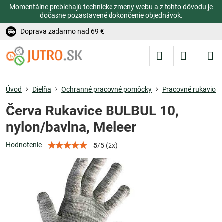
Momentálne prebiehajú technické zmeny webu a z tohto dôvodu je
dočasne pozastavené dokončenie objednávok.
Doprava zadarmo nad 69 €
Úvod
Dielňa
Ochranné pracovné pomôcky
Pracovné rukavice
Červa Rukavice BULBUL 10,
nylon/bavlna, Meleer
Hodnotenie
5
/
5
(
2
x)