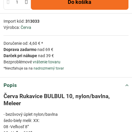
Do košíka
Import kód:
313033
Výrobca:
Červa
Doručenie od: 4,60 € *
Doprava zadarmo
nad 69 €
Darček pri nákupe
nad 39 €
Bezproblémové
vrátenie tovaru
*Nevzťahuje sa na
nadrozmerný tovar
Popis
Červa Rukavice BULBUL 10, nylon/bavlna,
Meleer
- bezšvový úplet nylon/bavlna
šedo-biely melír. XX:
08 -Veľkosť 8”