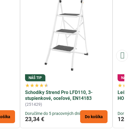
NÁŠ TIP
NADR
-
Schodíky Strend Pro LFD110, 3-
Lešeni
stupienkové, oceľové, EN14183
HOME, 
(251429)
Doručíme do 5 pracovných dní
Doručím
košíka
Do košíka
23,34 €
124,6