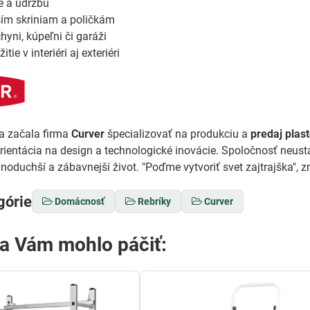
 a údržbu
ším skriniam a poličkám
hyni, kúpeľni či garáži
ie v interiéri aj exteriéri
a začala firma
Curver
špecializovať na produkciu a
predaj plas
orientácia na design a technologické inovácie. Spoločnosť neustá
noduchší a zábavnejší život. "Poďme vytvoriť svet zajtrajška", zn
górie
Domácnosť
Rebríky
Curver
sa Vám mohlo páčiť: