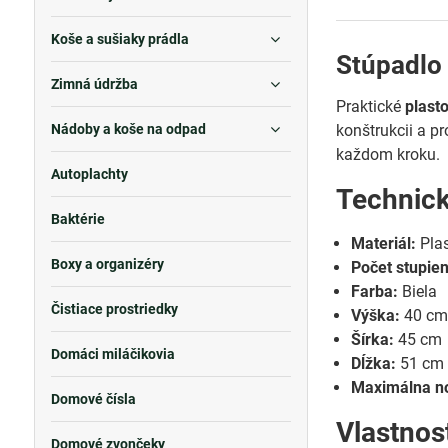
Koše a sušiaky prádla
Stúpadlo 
Zimná údržba
Praktické
plast
Nádoby a koše na odpad
konštrukcii a p
každom kroku.
Autoplachty
Technic
Baktérie
Materiál:
Pla
Boxy a organizéry
Počet stupie
Farba:
Biela
Čistiace prostriedky
Výška:
40 c
Šírka:
45 cm
Domáci miláčikovia
Dĺžka:
51 cm
Maximálna n
Domové čísla
Vlastnos
Domové zvončeky