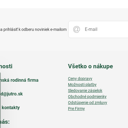
 prihlásiť k odberu noviniek e-mailom
nosti
Všetko o nákupe
Ceny dopravy
nská rodinná firma
Možnosti platby
Sledovanie zásielok
d​@jutro​.sk
Obchodné podmienky
Odstúpenie od zmluvy
e kontakty
Pre Firmy
nás: