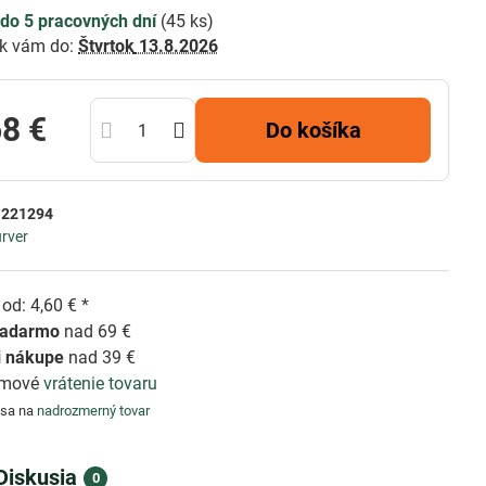
do 5 pracovných dní
(
45
ks)
k vám do:
Štvrtok
13.8.2026
68 €
Do košíka
:
221294
rver
od: 4,60 € *
zadarmo
nad 69 €
i nákupe
nad 39 €
émové
vrátenie tovaru
 sa na
nadrozmerný tovar
Diskusia
0