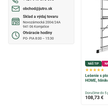
obchod​@jutro​.sk
Sklad a výdaj tovaru
Novozámocká 2004/24A
941 06 Komjatice
Otváracie hodiny
PO- PIA 8:00 – 15:30
NÁŠ TIP
N
Lešenie s pl
HOME, hliník
Doručíme do 5 
108,73 €