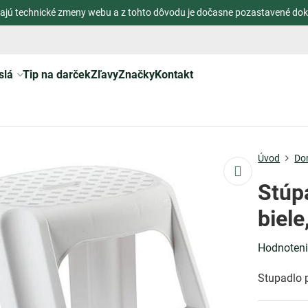
ajú technické zmeny webu a z tohto dôvodu je dočasne pozastavené dok
slá
Tip na darček
Zľavy
Značky
Kontakt
Úvod
Do
Stúp
biel
Hodnoten
Stupadlo p