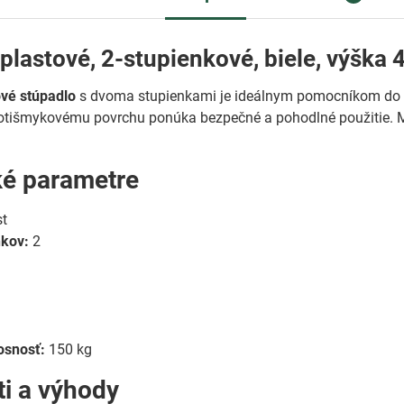
plastové, 2-stupienkové, biele, výška
ové stúpadlo
s dvoma stupienkami je ideálnym pomocníkom do do
rotišmykovému povrchu ponúka bezpečné a pohodlné použitie. M
ké parametre
st
nkov:
2
m
osnosť:
150 kg
ti a výhody