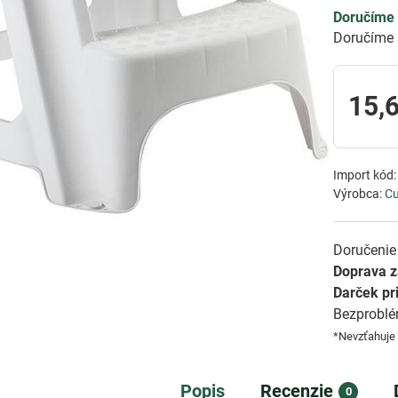
Doručíme 
Doručíme 
15,
Import kód
Výrobca:
Cu
Doručenie 
Doprava 
Darček pr
Bezprobl
*Nevzťahuje
Popis
Recenzie
0