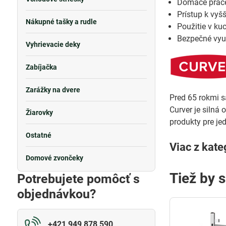
Domáce práce
Prístup k vyš
Nákupné tašky a rudle
Použitie v kuc
Bezpečné využit
Vyhrievacie deky
Zabíjačka
Zarážky na dvere
Pred 65 rokmi s
Curver je silná 
Žiarovky
produkty pre jed
Ostatné
Viac z kate
Domové zvončeky
Tiež by 
Potrebujete pomôcť s
objednávkou?
+421 949 878 590