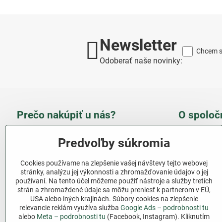
Newsletter
Chcem sa
Odoberať naše novinky:
Prečo nakúpiť u nás?
O spoloč
Takmer 100 % spokojných
Slove
Predvoľby súkromia
zákazníkov
obcho
Cookies používame na zlepšenie vašej návštevy tejto webovej
Nízka cena produktov - ušetríte
stránky, analýzu jej výkonnosti a zhromažďovanie údajov o jej
používaní. Na tento účel môžeme použiť nástroje a služby tretích
Ďalši
strán a zhromaždené údaje sa môžu preniesť k partnerom v EÚ,
Rýchla komunikácia - mail
USA alebo iných krajinách. Súbory cookies na zlepšenie
relevancie reklám využíva služba
Google Ads – podrobnosti tu
Sledujte 
Pri nákupe nad 69 € doprava
alebo
Meta – podrobnosti tu
(Facebook, Instagram). Kliknutím
zadarmo