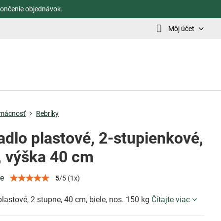
ončenie objednávok.
Môj účet
mácnosť
Rebríky
adlo plastové, 2-stupienkové,
e, výška 40 cm
ie
5
/
5
(
1
x)
lastové, 2 stupne, 40 cm, biele, nos. 150 kg
Čítajte viac