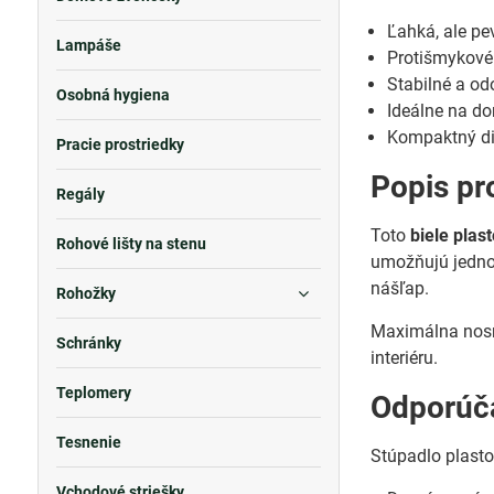
Ľahká, ale pe
Lampáše
Protišmykové
Stabilné a od
Osobná hygiena
Ideálne na do
Kompaktný di
Pracie prostriedky
Popis pr
Regály
Toto
biele plas
Rohové lišty na stenu
umožňujú jedno
nášľap.
Rohožky
Maximálna nosno
Schránky
interiéru.
Teplomery
Odporúča
Tesnenie
Stúpadlo plasto
Vchodové striešky