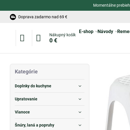
Momentálne prebieh
Doprava zadarmo nad 69 €
E-shop
Návody
Reme
Nákupný košík
0 €
Kategórie
Doplnky do kuchyne
Upratovanie
Vianoce
Šnúry, laná a popruhy