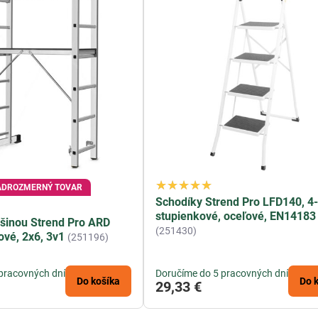
ADROZMERNÝ TOVAR
Schodíky Strend Pro LFD140, 4
stupienkové, oceľové, EN14183
ošinou Strend Pro ARD
(251430)
ové, 2x6, 3v1
(251196)
pracovných dní
Doručíme do 5 pracovných dní
Do košíka
Do 
29,33 €