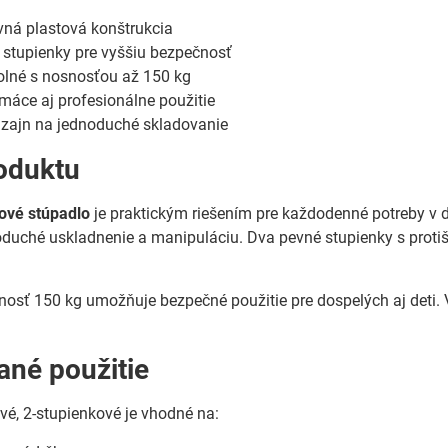
vná plastová konštrukcia
 stupienky pre vyššiu bezpečnosť
olné s nosnosťou až 150 kg
máce aj profesionálne použitie
zajn na jednoduché skladovanie
oduktu
tové stúpadlo
je praktickým riešením pre každodenné potreby v
duché uskladnenie a manipuláciu. Dva pevné stupienky s prot
sť 150 kg umožňuje bezpečné použitie pre dospelých aj deti. V
né použitie
vé, 2-stupienkové je vhodné na: