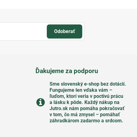
Odoberať
Ďakujeme za podporu
Sme slovenský e-shop bez dotácií​.
Fungujeme len vďaka vám –
ľuďom, ktorí veria v poctivú prácu
a lásku k pôde​. Každý nákup na
Jutro​.sk nám pomáha pokračovať
v tom, čo má zmysel – pomáhať
záhradkárom zadarmo a srdcom​.