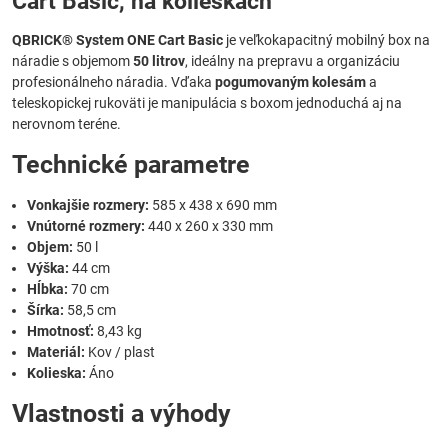
Cart Basic, na kolieskach
QBRICK® System ONE Cart Basic
je veľkokapacitný mobilný box na
náradie s objemom
50 litrov
, ideálny na prepravu a organizáciu
profesionálneho náradia. Vďaka
pogumovaným kolesám
a
teleskopickej rukoväti je manipulácia s boxom jednoduchá aj na
nerovnom teréne.
Technické parametre
Vonkajšie rozmery:
585 x 438 x 690 mm
Vnútorné rozmery:
440 x 260 x 330 mm
Objem:
50 l
Výška:
44 cm
Hĺbka:
70 cm
Šírka:
58,5 cm
Hmotnosť:
8,43 kg
Materiál:
Kov / plast
Kolieska:
Áno
Vlastnosti a výhody