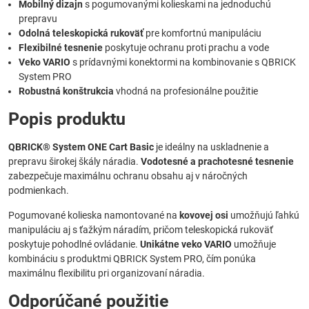
Mobilný dizajn
s pogumovanými kolieskami na jednoduchú
prepravu
Odolná teleskopická rukoväť
pre komfortnú manipuláciu
Flexibilné tesnenie
poskytuje ochranu proti prachu a vode
Veko VARIO
s prídavnými konektormi na kombinovanie s QBRICK
System PRO
Robustná konštrukcia
vhodná na profesionálne použitie
Popis produktu
QBRICK® System ONE Cart Basic
je ideálny na uskladnenie a
prepravu širokej škály náradia.
Vodotesné a prachotesné tesnenie
zabezpečuje maximálnu ochranu obsahu aj v náročných
podmienkach.
Pogumované kolieska namontované na
kovovej osi
umožňujú ľahkú
manipuláciu aj s ťažkým náradím, pričom teleskopická rukoväť
poskytuje pohodlné ovládanie.
Unikátne veko VARIO
umožňuje
kombináciu s produktmi QBRICK System PRO, čím ponúka
maximálnu flexibilitu pri organizovaní náradia.
Odporúčané použitie