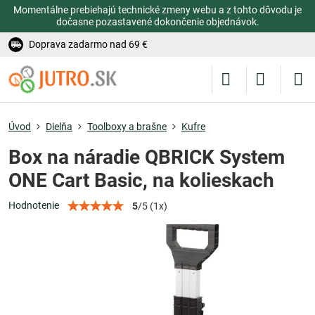
Momentálne prebiehajú technické zmeny webu a z tohto dôvodu je
dočasne pozastavené dokončenie objednávok.
Doprava zadarmo nad 69 €
Úvod
Dielňa
Toolboxy a brašne
Kufre
Box na náradie QBRICK System
ONE Cart Basic, na kolieskach
Hodnotenie
5
/
5
(
1
x)