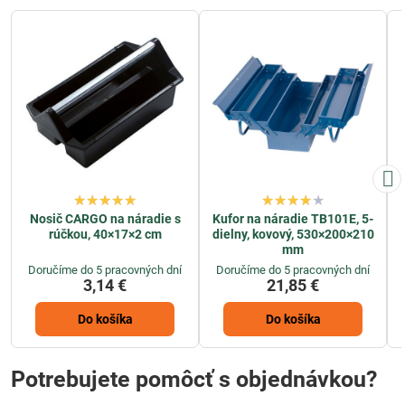
Nosič CARGO na náradie s
Kufor na náradie TB101E, 5-
rúčkou, 40×17×2 cm
dielny, kovový, 530×200×210
mm
Doručíme do 5 pracovných dní
Doručíme do 5 pracovných dní
3,14 €
21,85 €
Do košíka
Do košíka
Potrebujete pomôcť s objednávkou?