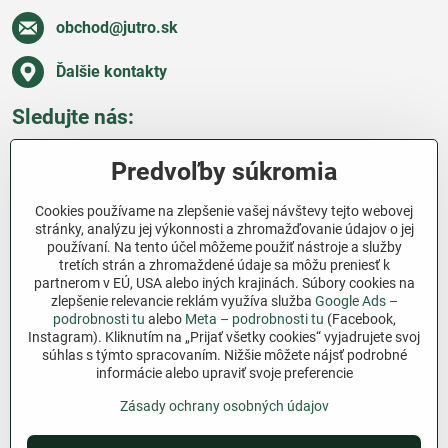
obchod​@jutro​.sk
Ďalšie kontakty
Sledujte nás:
Facebook
Pinterest
Instagram
Blog
Predvoľby súkromia
Všetko o nákupe
Cookies používame na zlepšenie vašej návštevy tejto webovej
stránky, analýzu jej výkonnosti a zhromažďovanie údajov o jej
používaní. Na tento účel môžeme použiť nástroje a služby
Ďakujeme za podporu
tretích strán a zhromaždené údaje sa môžu preniesť k
partnerom v EÚ, USA alebo iných krajinách. Súbory cookies na
Sme slovenský e-shop bez dotácií​. Fungujeme len
zlepšenie relevancie reklám využíva služba
Google Ads –
vďaka vám – ľuďom, ktorí veria v poctivú prácu a
podrobnosti tu
alebo
Meta – podrobnosti tu
(Facebook,
Instagram). Kliknutím na „Prijať všetky cookies“ vyjadrujete svoj
lásku k pôde​. Každý nákup na Jutro​.sk nám pomáha
súhlas s týmto spracovaním. Nižšie môžete nájsť podrobné
pokračovať v tom, čo má zmysel – pomáhať
informácie alebo upraviť svoje preferencie
záhradkárom zadarmo a srdcom​.
Zásady ochrany osobných údajov
©
2026
Copyright