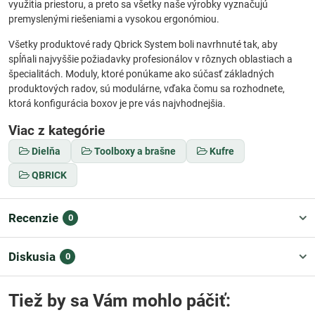
využitia priestoru, a preto sa všetky naše výrobky vyznačujú
premyslenými riešeniami a vysokou ergonómiou.
Všetky produktové rady Qbrick System boli navrhnuté tak, aby
spĺňali najvyššie požiadavky profesionálov v rôznych oblastiach a
špecialitách. Moduly, ktoré ponúkame ako súčasť základných
produktových radov, sú modulárne, vďaka čomu sa rozhodnete,
ktorá konfigurácia boxov je pre vás najvhodnejšia.
Viac z kategórie
Dielňa
Toolboxy a brašne
Kufre
QBRICK
Recenzie
0
Diskusia
0
Tiež by sa Vám mohlo páčiť: