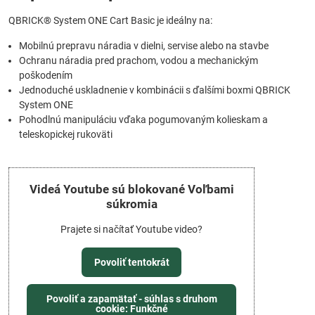
QBRICK® System ONE Cart Basic je ideálny na:
Mobilnú prepravu náradia v dielni, servise alebo na stavbe
Ochranu náradia pred prachom, vodou a mechanickým
poškodením
Jednoduché uskladnenie v kombinácii s ďalšími boxmi QBRICK
System ONE
Pohodlnú manipuláciu vďaka pogumovaným kolieskam a
teleskopickej rukoväti
Videá Youtube sú blokované Voľbami
súkromia
Prajete si načítať Youtube video?
Povoliť tentokrát
Povoliť a zapamätať - súhlas s druhom
cookie: Funkčné