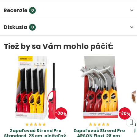
Recenzie
0
Diskusia
0
Tiež by sa Vám mohlo páčiť:
30%
30%
j
Zapaľovač Strend Pro
Zapaľovač Strend Pro
Standard, 28 cm, plniteľný,
ARSON Flexi, 28 cm,