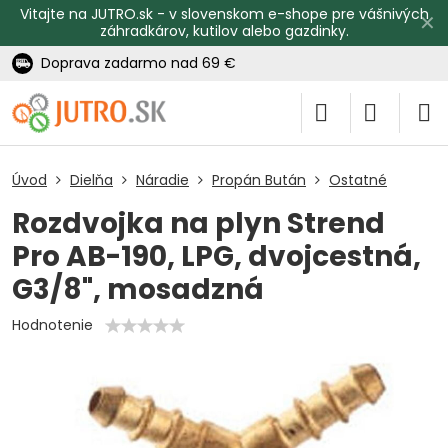
Vitajte na JUTRO.sk - v slovenskom e-shope pre vášnivých
✕
záhradkárov, kutilov alebo gazdinky.
Doprava zadarmo nad 69 €
Úvod
Dielňa
Náradie
Propán Bután
Ostatné
Rozdvojka na plyn Strend
Pro AB-190, LPG, dvojcestná,
G3/8", mosadzná
Hodnotenie