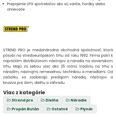
Prepojenie LPG spotrebičov ako sú variče, horáky alebo
ohrievače
STREND PRO je medzinárodná obchodná spoločnosť, ktorá
pôsobí na stredoeurópskom trhu od roku 1992. Firma patrí k
najväčším distribútorom nástrojov a náradia na slovenskom
trhu. Majú za sebou viac ako 25 ročnú tradíciu na trhu s
náradím, nástrojmi, remeselnou technikou a meradlami. Od
začiatku sa zaoberajú predajom náradia, nástrojov a
brusiva pre dom, dielňu a záhradu.
Viac z kategórie
Strend pro
Dielňa
Náradie
Propán Bután
Ostatné
Plynár