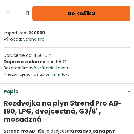
Do košíka
Import kód:
220969
Výrobca:
Strend Pro
Doručenie od: 4,60 € *
Doprava zadarmo
nad 69 €
Bezproblémové
vrátenie tovaru
*Nevzťahuje sa na
nadrozmerný tovar
Popis
Rozdvojka na plyn Strend Pro AB-
190, LPG, dvojcestná, G3/8",
mosadzná
Strend Pro AB-190
je dvojcestná
rozdvojka na plyn