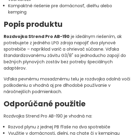
Kompaktné riešenie pre domácnosť, dielňu alebo
kemping
Popis produktu
Rozdvojka Strend Pro AB-190
je ideálnym riešením, ak
potrebujete z jedného LPG zdroja napojiť dva plynové
spotrebiče – napríklad varič a ohrievač súčasne. Vďaka
štandardizovanému závitu G3/8" sa jednoducho zapojí do
bežných plynových zostáv bez potreby špeciálnych
adaptérov.
Vďaka pevnému mosadznému telu je rozdvojka odolná voči
poškodeniu a vhodná aj pre dlhodobé používanie v
náročnejších podmienkach.
Odporúčané použitie
Rozdvojka Strend Pro AB-190 je vhodná na:
Rozvod plynu z jednej PB fľaše na dva spotrebiče
Využitie v domácnosti, dielni, na chate či v kempingu