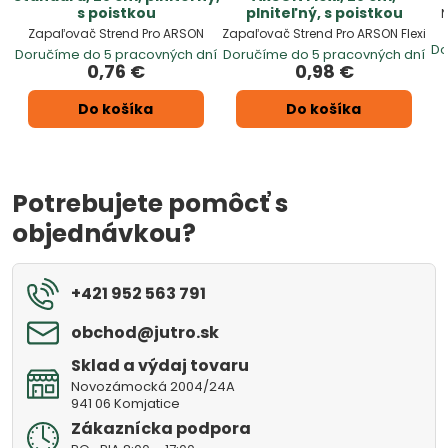
s poistkou
plniteľný, s poistkou
N
Zapaľovač Strend Pro ARSON
Zapaľovač Strend Pro ARSON Flexi
Do
Doručíme do 5 pracovných dní
Doručíme do 5 pracovných dní
0,76 €
0,98 €
Do košíka
Do košíka
Potrebujete pomôcť s
objednávkou?
+421 952 563 791
obchod​@jutro​.sk
Sklad a výdaj tovaru
Novozámocká 2004/24A
941 06 Komjatice
Zákaznícka podpora