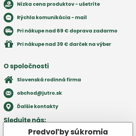
Nízka cena produktov - ušetríte
Rýchla komunikácia - mail
Pri nákupe nad 69 € doprava zadarmo
Pri nákupe nad 39 € darček na výber
O spoločnosti
Slovenská rodinná firma
obchod​@jutro​.sk
Ďalšie kontakty
Sledujte nás:
Predvoľby súkromia
Facebook
Pinterest
Instagram
Blog