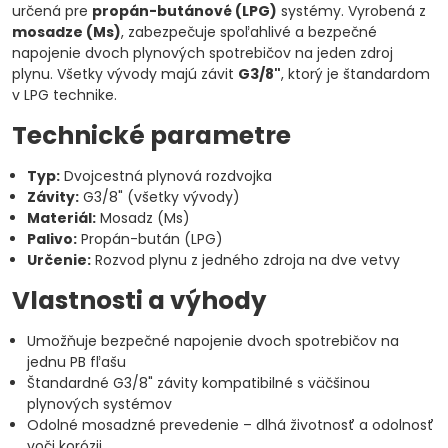
určená pre
propán-butánové (LPG)
systémy. Vyrobená z
mosadze (Ms)
, zabezpečuje spoľahlivé a bezpečné
napojenie dvoch plynových spotrebičov na jeden zdroj
plynu. Všetky vývody majú závit
G3/8"
, ktorý je štandardom
v LPG technike.
Technické parametre
Typ:
Dvojcestná plynová rozdvojka
Závity:
G3/8" (všetky vývody)
Materiál:
Mosadz (Ms)
Palivo:
Propán-bután (LPG)
Určenie:
Rozvod plynu z jedného zdroja na dve vetvy
Vlastnosti a výhody
Umožňuje bezpečné napojenie dvoch spotrebičov na
jednu PB fľašu
Štandardné G3/8" závity kompatibilné s väčšinou
plynových systémov
Odolné mosadzné prevedenie – dlhá životnosť a odolnosť
voči korózii