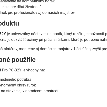
asadenie na kompatibilný horák
ukcia pre dlhú životnosť
lnok pre profesionálov aj domácich majstrov
oduktu
-B2Y
je univerzálny nástavec na horák, ktorý rozširuje možnosti 
eňa je obzvlášť účinný pri práci s rúrkami, ktoré je potrebné na
inštalatérov, montérov aj domácich majstrov. Ušetrí čas, zvýši p
né použitie
d Pro PQ-B2Y je vhodný na:
medeného potrubia
ovnomerný ohrev rúrok
i, na stavbe aj v domácom prostredí