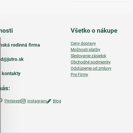
nosti
Všetko o nákupe
Ceny dopravy
nská rodinná firma
Možnosti platby
Sledovanie zásielok
d​@jutro​.sk
Obchodné podmienky
Odstúpenie od zmluvy
e kontakty
Pre Firmy
nás:
Pinterest
Instagram
Blog