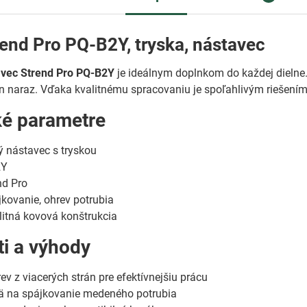
end Pro PQ-B2Y, tryska, nástavec
vec Strend Pro PQ-B2Y
je ideálnym doplnkom do každej dielne.
án naraz. Vďaka kvalitnému spracovaniu je spoľahlivým riešení
ké parametre
 nástavec s tryskou
2Y
nd Pro
kovanie, ohrev potrubia
itná kovová konštrukcia
ti a výhody
v z viacerých strán pre efektívnejšiu prácu
 na spájkovanie medeného potrubia