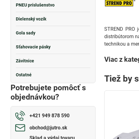
PNEU príslušenstvo
Dielenský vozík
STREND PRO je 
Gola sady
distribútorom n
technikou a mer
Sťahovacie pásky
Viac z kate
Závitnice
Ostatné
Tiež by 
Potrebujete pomôcť s
objednávkou?
+421 949 878 590
obchod​@jutro​.sk
Sklad a výdaj tovaru