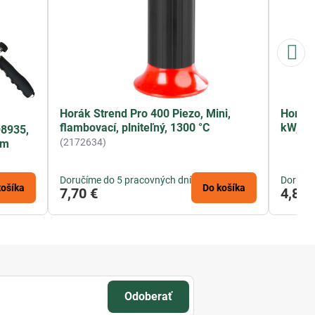
Horák Strend Pro 400 Piezo, Mini,
Horák 
flambovací, plniteľný, 1300 °C
kW, na
Q8935,
(2172634)
mm
Doručíme do 5 pracovných dní
Doručím
košíka
Do košíka
7,70 €
4,89 
Odoberať