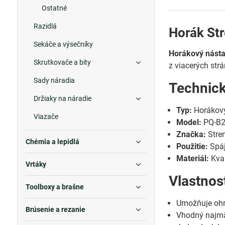
Ostatné
Razidlá
Horák Str
Sekáče a výsečníky
Horákový násta
Skrutkovače a bity
z viacerých str
Sady náradia
Technic
Držiaky na náradie
Typ:
Horákový
Viazače
Model:
PQ-B
Značka:
Stre
Chémia a lepidlá
Použitie:
Spáj
Materiál:
Kval
Vrtáky
Vlastnos
Toolboxy a brašne
Umožňuje ohre
Brúsenie a rezanie
Vhodný najmä