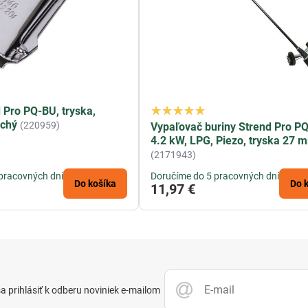
 Pro PQ-BU, tryska,
ochý
(220959)
Vypaľovač buriny Strend Pro P
4.2 kW, LPG, Piezo, tryska 27 
(2171943)
pracovných dní
Doručíme do 5 pracovných dní
Do košíka
Do 
11,97 €
 prihlásiť k odberu noviniek e-mailom