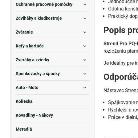
Jednoduché n
Ochranné pracovné pomôcky
Odolná konštr
Praktický dop
Zdviháky a kladkostroje
Popis pr
Zváranie
Strend Pro PQ
Kefy a kartáče
rozloženiu plam
Zveráky a zvierky
Je ideálny pre 
Sponkovačky a sponky
Odporúča
Auto - Moto
Nástavec Stren
Kolieska
Spájkovanie 
Rýchlejší a r
Kovadliny - Nákovy
Práce v dieln
Meradlá