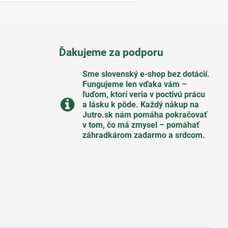
Ďakujeme za podporu
Sme slovenský e-shop bez dotácií​.
Fungujeme len vďaka vám –
ľuďom, ktorí veria v poctivú prácu
a lásku k pôde​. Každý nákup na
Jutro​.sk nám pomáha pokračovať
v tom, čo má zmysel – pomáhať
záhradkárom zadarmo a srdcom​.