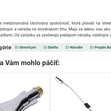
medzinárodná obchodná spoločnosť, ktorá pôsobí na stredo
ástrojov a náradia na slovenskom trhu. Majú za sebou viac ako 
adlami. Od začiatku sa zaoberajú predajom náradia, nástrojov a
górie
Strend pro
Dielňa
Náradie
Propán Bu
sa Vám mohlo páčiť: