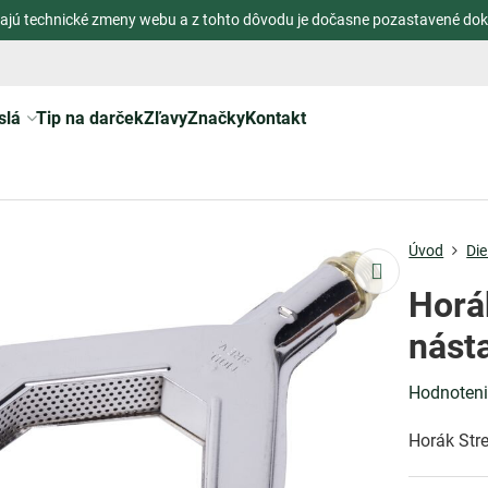
ajú technické zmeny webu a z tohto dôvodu je dočasne pozastavené dok
slá
Tip na darček
Zľavy
Značky
Kontakt
Úvod
Die
Horá
nást
Hodnoten
Horák Str