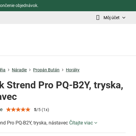
ončenie objednávok.
Môj účet
lňa
Náradie
Propán Bután
Horáky
k Strend Pro PQ-B2Y, tryska,
avec
ie
5
/
5
(
1
x)
end Pro PQ-B2Y, tryska, nástavec
Čítajte viac