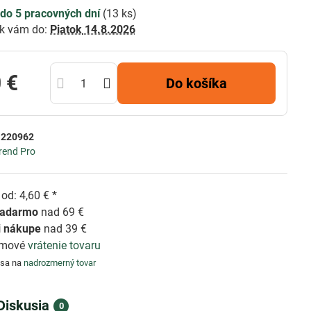
do 5 pracovných dní
(
13
ks)
k vám do:
Piatok
14.8.2026
 €
Do košíka
:
220962
rend Pro
od: 4,60 € *
zadarmo
nad 69 €
i nákupe
nad 39 €
émové
vrátenie tovaru
 sa na
nadrozmerný tovar
Diskusia
0