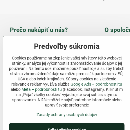
Prečo nakúpiť u nás?
O spoloč
Takmer 100 % spokojných
Slove
Predvoľby súkromia
zákazníkov
obcho
Cookies používame na zlepšenie vašej návštevy tejto webovej
Nízka cena produktov - ušetríte
stránky, analýzu jej výkonnosti a zhromažďovanie údajov o jej
používaní. Na tento účel môžeme použiť nástroje a služby tretích
Ďalši
strán a zhromaždené údaje sa môžu preniesť k partnerom v EÚ,
Rýchla komunikácia - mail
USA alebo iných krajinách. Súbory cookies na zlepšenie
relevancie reklám využíva služba
Google Ads – podrobnosti tu
Sledujte 
Pri nákupe nad 69 € doprava
alebo
Meta – podrobnosti tu
(Facebook, Instagram). Kliknutím
zadarmo
na „Prijať všetky cookies“ vyjadrujete svoj súhlas s týmto
Facebook
spracovaním. Nižšie môžete nájsť podrobné informácie alebo
Pri nákupe nad 39 € darček na
upraviť svoje preferencie
výber
Zásady ochrany osobných údajov