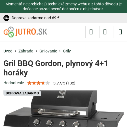
Momentálne prebiehajú technické zmeny webu a z tohto dôvodu je
dočasne pozastavené dokončenie objednávok.
Doprava zadarmo nad 69 €
Úvod
Záhrada
Grilovanie
Grily
Gril BBQ Gordon, plynový 4+1
horáky
Hodnotenie
3.77
/
5
(
13
x)
DOPRAVA ZADARMO