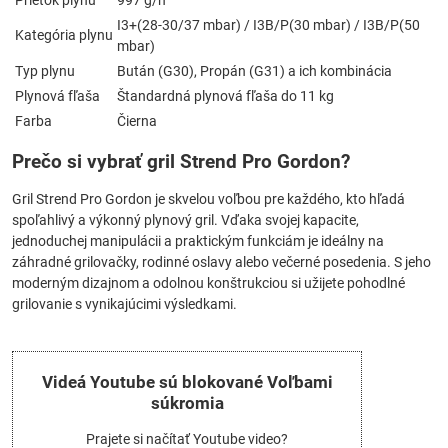
Prietok plynu
997 g/h
I3+(28-30/37 mbar) / I3B/P(30 mbar) / I3B/P(50
Kategória plynu
mbar)
Typ plynu
Bután (G30), Propán (G31) a ich kombinácia
Plynová fľaša
Štandardná plynová fľaša do 11 kg
Farba
Čierna
Prečo si vybrať gril Strend Pro Gordon?
Gril Strend Pro Gordon je skvelou voľbou pre každého, kto hľadá
spoľahlivý a výkonný plynový gril. Vďaka svojej kapacite,
jednoduchej manipulácii a praktickým funkciám je ideálny na
záhradné grilovačky, rodinné oslavy alebo večerné posedenia. S jeho
moderným dizajnom a odolnou konštrukciou si užijete pohodlné
grilovanie s vynikajúcimi výsledkami.
Videá Youtube sú blokované Voľbami
súkromia
Prajete si načítať Youtube video?