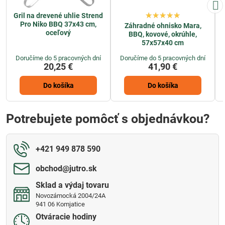
Gril na drevené uhlie Strend
Pro Niko BBQ 37x43 cm,
Záhradné ohnisko Mara,
oceľový
BBQ, kovové, okrúhle,
57x57x40 cm
Doručíme do 5 pracovných dní
Doručíme do 5 pracovných dní
20,25 €
41,90 €
Do košíka
Do košíka
Potrebujete pomôcť s objednávkou?
+421 949 878 590
obchod​@jutro​.sk
Sklad a výdaj tovaru
Novozámocká 2004/24A
941 06 Komjatice
Otváracie hodiny