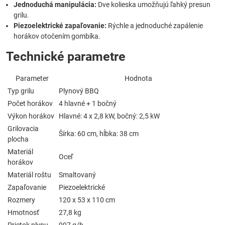
Jednoduchá manipulácia:
Dve kolieska umožňujú ľahký presun
grilu.
Piezoelektrické zapaľovanie:
Rýchle a jednoduché zapálenie
horákov otočením gombíka.
Technické parametre
Parameter
Hodnota
Typ grilu
Plynový BBQ
Počet horákov
4 hlavné + 1 bočný
Výkon horákov
Hlavné: 4 x 2,8 kW, bočný: 2,5 kW
Grilovacia
Šírka: 60 cm, hĺbka: 38 cm
plocha
Materiál
Oceľ
horákov
Materiál roštu
Smaltovaný
Zapaľovanie
Piezoelektrické
Rozmery
120 x 53 x 110 cm
Hmotnosť
27,8 kg