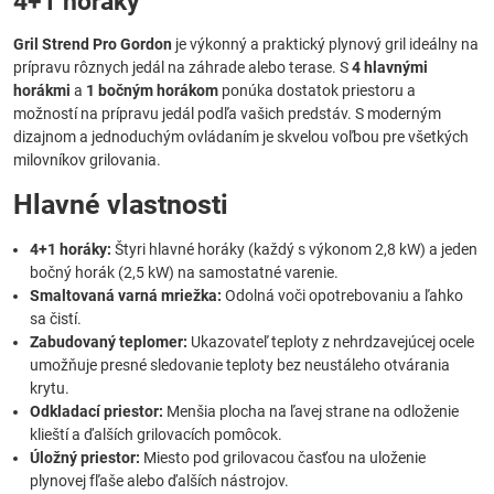
4+1 horáky
Gril Strend Pro Gordon
je výkonný a praktický plynový gril ideálny na
prípravu rôznych jedál na záhrade alebo terase. S
4 hlavnými
horákmi
a
1 bočným horákom
ponúka dostatok priestoru a
možností na prípravu jedál podľa vašich predstáv. S moderným
dizajnom a jednoduchým ovládaním je skvelou voľbou pre všetkých
milovníkov grilovania.
Hlavné vlastnosti
4+1 horáky:
Štyri hlavné horáky (každý s výkonom 2,8 kW) a jeden
bočný horák (2,5 kW) na samostatné varenie.
Smaltovaná varná mriežka:
Odolná voči opotrebovaniu a ľahko
sa čistí.
Zabudovaný teplomer:
Ukazovateľ teploty z nehrdzavejúcej ocele
umožňuje presné sledovanie teploty bez neustáleho otvárania
krytu.
Odkladací priestor:
Menšia plocha na ľavej strane na odloženie
klieští a ďalších grilovacích pomôcok.
Úložný priestor:
Miesto pod grilovacou časťou na uloženie
plynovej fľaše alebo ďalších nástrojov.