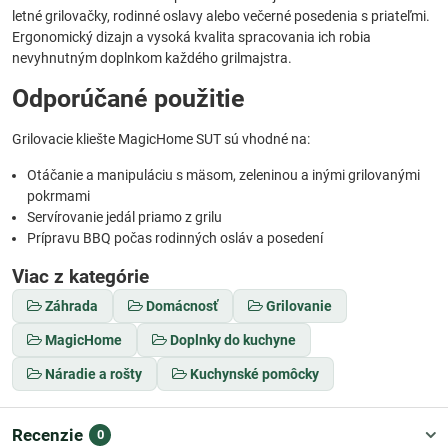
letné grilovačky, rodinné oslavy alebo večerné posedenia s priateľmi.
Ergonomický dizajn a vysoká kvalita spracovania ich robia
nevyhnutným doplnkom každého grilmajstra.
Odporúčané použitie
Grilovacie kliešte MagicHome SUT sú vhodné na:
Otáčanie a manipuláciu s mäsom, zeleninou a inými grilovanými
pokrmami
Servírovanie jedál priamo z grilu
Prípravu BBQ počas rodinných osláv a posedení
Viac z kategórie
Záhrada
Domácnosť
Grilovanie
MagicHome
Doplnky do kuchyne
Náradie a rošty
Kuchynské pomôcky
Recenzie
0