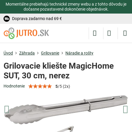
Momentálne prebiehajú technické zmeny webu a z tohto dôvodu je
dočasne pozastavené dokončenie objednávok.
Doprava zadarmo nad 69 €
Úvod
Záhrada
Grilovanie
Náradie a rošty
Grilovacie kliešte MagicHome
SUT, 30 cm, nerez
Hodnotenie
5
/
5
(
2
x)