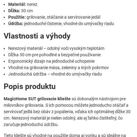
Materiál:
nerez
Dĺžka:
30 cm
Použitie:
grilovanie, otáčanie a servírovanie jedál
Údržba:
jednoduché čistenie, vhodné do umývačky riadu
Vlastnosti a výhody
Nerezový materiál – odolný voči vysokým teplotám
Dĺžka 30 cm pre pohodlné a bezpečné používanie
Ergonomický dizajn na jednoduché uchopenie
Vhodné na grilovanie mäsa, zeleniny a iných pokrmov
Jednoduchá údržba – vhodné do umývačky riadu
Popis produktu
MagicHome SUT grilovacie kliešte
sú dokonalým nástrojom pre
milovníkov grilovania. S ich pomocou môžete jednoducho otáčať a
servírovať jedlá bez obáv z popálenia, vďaka ich optimálnej dĺžke 30
cm. Nerezový materiál je nielen odolný, ale aj ľahko čistiteľný, čo
zaručuje jednoduchú údržbu.
Tieto kliešte sú vhodné na použitie doma aj vonku a sú ideálne na