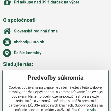
Pri nákupe nad 39 € darček na výber
O spoločnosti
Slovenská rodinná firma
obchod​@jutro​.sk
Ďalšie kontakty
Sledujte nás:
Facebook
Pinterest
Instagram
Blog
Predvoľby súkromia
Všetko o nákupe
Cookies používame na zlepšenie vašej návštevy tejto webovej
stránky, analýzu jej výkonnosti a zhromažďovanie údajov o jej
používaní. Na tento účel môžeme použiť nástroje a služby
Ďakujeme za podporu
tretích strán a zhromaždené údaje sa môžu preniesť k
partnerom v EÚ, USA alebo iných krajinách. Súbory cookies na
Sme slovenský e-shop bez dotácií​. Fungujeme len
zlepšenie relevancie reklám využíva služba
Google Ads –