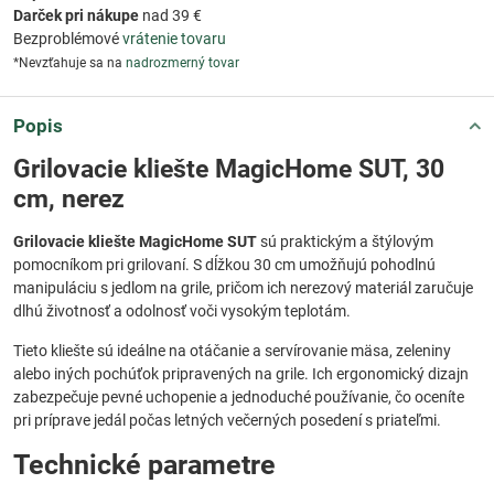
Darček pri nákupe
nad 39 €
Bezproblémové
vrátenie tovaru
*Nevzťahuje sa na
nadrozmerný tovar
Popis
Grilovacie kliešte MagicHome SUT, 30
cm, nerez
Grilovacie kliešte MagicHome SUT
sú praktickým a štýlovým
pomocníkom pri grilovaní. S dĺžkou 30 cm umožňujú pohodlnú
manipuláciu s jedlom na grile, pričom ich nerezový materiál zaručuje
dlhú životnosť a odolnosť voči vysokým teplotám.
Tieto kliešte sú ideálne na otáčanie a servírovanie mäsa, zeleniny
alebo iných pochúťok pripravených na grile. Ich ergonomický dizajn
zabezpečuje pevné uchopenie a jednoduché používanie, čo oceníte
pri príprave jedál počas letných večerných posedení s priateľmi.
Technické parametre