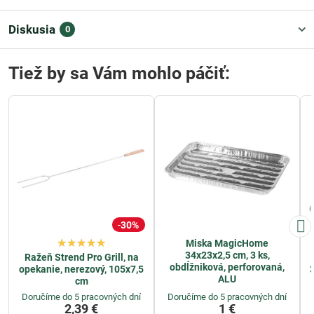
Diskusia
0
Tiež by sa Vám mohlo páčiť:
30%
Miska MagicHome
34x23x2,5 cm, 3 ks,
Ražeň Strend Pro Grill, na
obdĺžniková, perforovaná,
opekanie, nerezový, 105x7,5
3
ALU
cm
Doručíme do 5 pracovných dní
Doručíme do 5 pracovných dní
2,39 €
1 €