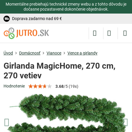
Momentálne prebiehajú technické zmeny webu a z tohto dôvodu je
dočasne pozastavené dokončenie objednávok.
Doprava zadarmo nad 69 €
Úvod
Domácnosť
Vianoce
Vence a girlandy
Girlanda MagicHome, 270 cm,
270 vetiev
Hodnotenie
3.68
/
5
(
19
x)