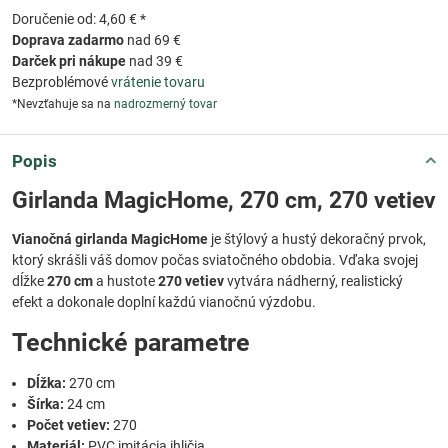
Doručenie od: 4,60 € *
Doprava zadarmo
nad 69 €
Darček pri nákupe
nad 39 €
Bezproblémové
vrátenie tovaru
*Nevzťahuje sa na
nadrozmerný tovar
Popis
Girlanda MagicHome, 270 cm, 270 vetiev
Vianočná girlanda MagicHome
je štýlový a hustý dekoračný prvok,
ktorý skrášli váš domov počas sviatočného obdobia. Vďaka svojej
dĺžke
270 cm
a hustote
270 vetiev
vytvára nádherný, realistický
efekt a dokonale doplní každú vianočnú výzdobu.
Technické parametre
Dĺžka:
270 cm
Šírka:
24 cm
Počet vetiev:
270
Materiál:
PVC imitácia ihličia