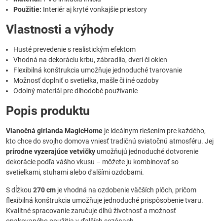
Použitie:
Interiér aj kryté vonkajšie priestory
Vlastnosti a výhody
Husté prevedenie s realistickým efektom
Vhodná na dekoráciu krbu, zábradlia, dverí či okien
Flexibilná konštrukcia umožňuje jednoduché tvarovanie
Možnosť doplniť o svetielka, mašle či iné ozdoby
Odolný materiál pre dlhodobé používanie
Popis produktu
Vianočná girlanda MagicHome
je ideálnym riešením pre každého,
kto chce do svojho domova vniesť tradičnú sviatočnú atmosféru. Jej
prírodne vyzerajúce vetvičky
umožňujú jednoduché dotvorenie
dekorácie podľa vášho vkusu – môžete ju kombinovať so
svetielkami, stuhami alebo ďalšími ozdobami.
S dĺžkou
270 cm
je vhodná na ozdobenie väčších plôch, pričom
flexibilná konštrukcia umožňuje jednoduché prispôsobenie tvaru.
Kvalitné spracovanie zaručuje dlhú životnosť a možnosť
opakovaného použitia v ďalších sezónach.