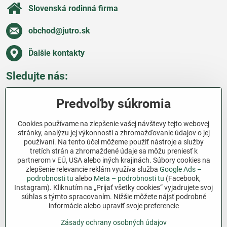
Slovenská rodinná firma
obchod​@jutro​.sk
Ďalšie kontakty
Sledujte nás:
Facebook
Pinterest
Instagram
Blog
Predvoľby súkromia
Všetko o nákupe
Cookies používame na zlepšenie vašej návštevy tejto webovej
stránky, analýzu jej výkonnosti a zhromažďovanie údajov o jej
používaní. Na tento účel môžeme použiť nástroje a služby
Ďakujeme za podporu
tretích strán a zhromaždené údaje sa môžu preniesť k
partnerom v EÚ, USA alebo iných krajinách. Súbory cookies na
Sme slovenský e-shop bez dotácií​. Fungujeme len
zlepšenie relevancie reklám využíva služba
Google Ads –
vďaka vám – ľuďom, ktorí veria v poctivú prácu a
podrobnosti tu
alebo
Meta – podrobnosti tu
(Facebook,
lásku k pôde​. Každý nákup na Jutro​.sk nám pomáha
Instagram). Kliknutím na „Prijať všetky cookies“ vyjadrujete svoj
súhlas s týmto spracovaním. Nižšie môžete nájsť podrobné
pokračovať v tom, čo má zmysel – pomáhať
informácie alebo upraviť svoje preferencie
záhradkárom zadarmo a srdcom​.
Zásady ochrany osobných údajov