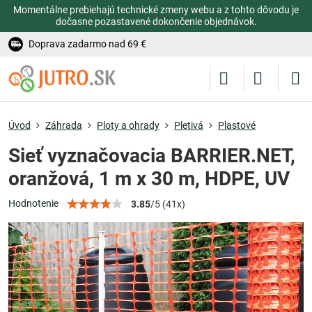
Momentálne prebiehajú technické zmeny webu a z tohto dôvodu je
dočasne pozastavené dokončenie objednávok.
Doprava zadarmo nad 69 €
Úvod
Záhrada
Ploty a ohrady
Pletivá
Plastové
Sieť vyznačovacia BARRIER.NET,
oranžová, 1 m x 30 m, HDPE, UV
Hodnotenie
3.85
/
5
(
41
x)