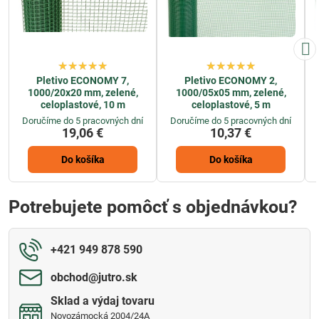
Pletivo ECONOMY 7,
Pletivo ECONOMY 2,
1000/20x20 mm, zelené,
1000/05x05 mm, zelené,
celoplastové, 10 m
celoplastové, 5 m
Doručíme do 5 pracovných dní
Doručíme do 5 pracovných dní
19,06 €
10,37 €
Do košíka
Do košíka
Potrebujete pomôcť s objednávkou?
+421 949 878 590
obchod​@jutro​.sk
Sklad a výdaj tovaru
Novozámocká 2004/24A