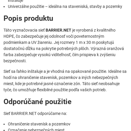
inštaluje
Univerzálne použitie – ideálna na staveniská, stavby a pozemky
Popis produktu
Táto vyznačovacia sieť
BARRIER.NET
je vyrobená z kvalitného
HDPE, čo zabezpečuje jej odolnosť voči poveternostným
podmienkam a UV žiareniu. Jej rozmery 1 m x 30 m poskytujú
dostatočnú dĺžku na pokrytie potrebných plôch. Výrazná oranžová
farba zabezpečuje vysokú viditeľnosť, čím prispieva k zvýšeniu
bezpečnosti.
Sieť sa ľahko inštaluje a je vhodná na opakované použitie. Ideálne sa
hodí na ohraničenie stavenísk, pozemkov a iných nebezpečných
miest, kde je potrebné jasné označenie zón. Táto sieť neobsahuje
tyče, čo umožňuje flexibilné použitie podľa vašich potrieb.
Odporúčané použitie
Sieť BARRIER.NET odporúčame na:
Ohraničenie stavenísk a pozemkov
Označenie nebezpečných miest