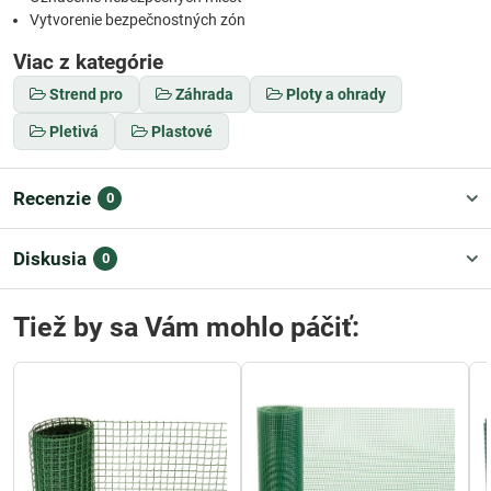
Vytvorenie bezpečnostných zón
Viac z kategórie
Strend pro
Záhrada
Ploty a ohrady
Pletivá
Plastové
Recenzie
0
Diskusia
0
Tiež by sa Vám mohlo páčiť: