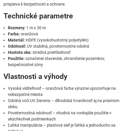
prispieva k bezpečnosti a ochrane.
Technické parametre
Rozmery:
1 m x 30 m
Farba:
oranžová
Materiál:
HDPE (vysokohustotný polyetylén)
Odolnosť:
UV stabilná, poveternostne odolná
Hustota oka:
stredná priehľadnosť
Použitie:
označenie stavenísk, ohraničenie pozemkov,
bezpečnostné zóny
Vlastnosti a výhody
Vysoká viditeľnosť – oranžová farba výrazne upozorňuje na
nebezpečné miesta
Odolná voči UV žiareniu – dlhodobá trvanlivosť aj na priamom
slnku
Poveternostná odolnosť – vhodná na vonkajšie použitie v
akýchkoľvek podmienkach
Ľahká manipulácia – plastová sieť je ľahká a jednoducho sa