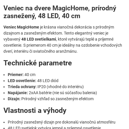
Veniec na dvere MagicHome, prírodný
zasnežený, 48 LED, 40 cm
Veniec MagicHome
je krásna vianočná dekorácia s prírodným
dizajnom a zasneženým efektom. Tento elegantný veniec je
vybavený
48 LED svetielkami
, ktoré vytvárajú teplé a príjemné
osvetlenie. S priemerom 40 cm je ideálny na ozdobenie vchodových
dverí, interiéru či sviatočného aranžmánu.
Technické parametre
Priemer:
40 cm
LED osvetlenie:
48 LED diód
Trieda ochrany:
IP20 (vhodné do interiéru)
Napájanie:
2xAA batérie (nie sú súčasťou balenia)
Dizajn:
Prírodný vzhľad so zasneženým efektom
Vlastnosti a výhody
Prírodný zasnežený dizajn pre dokonalú vianočnú atmosféru
48 LED svetielok vytvára jemné a príjemné osvetlenie