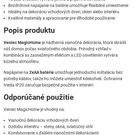
Bezdrôtové napájanie na batérie umožňuje flexibilné umiestnenie
Ideálny na dekoráciu vchodových dverí, okien alebo interiéru
Kvalitné materiály a spracovanie pre dlhodobé používanie
Popis produktu
Veniec MagicHome
je nádherná vianočná dekorácia, ktorá skrášli
váš domov počas sviatočného obdobia. Prírodný vzhľad v
kombinácii so zasneženým efektom a LED osvetlením vytvára
kúzelnú atmosféru.
Napájanie na
2xAA batérie
umožňuje jednoduchú inštaláciu bez
potreby káblov, takže ho môžete umiestniť kdekoľvek. Ochranná
trieda IP20 zaručuje bezpečné použitie v interiéri.
Odporúčané použitie
Veniec MagicHome je vhodný na:
Vianočnú dekoráciu vchodových dverí
Ozdobu interiéru – steny, okná, sviatočný stôl
Kombinovanie s ďalšími vianočnými dekoráciami