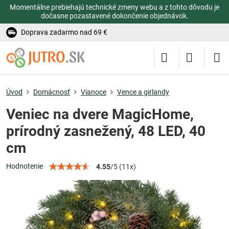
Momentálne prebiehajú technické zmeny webu a z tohto dôvodu je
dočasne pozastavené dokončenie objednávok.
Doprava zadarmo nad 69 €
Úvod
Domácnosť
Vianoce
Vence a girlandy
Veniec na dvere MagicHome,
prírodný zasnežený, 48 LED, 40
cm
Hodnotenie
4.55
/
5
(
11
x)