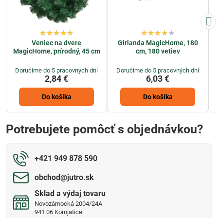
Veniec na dvere
Girlanda MagicHome, 180
MagicHome, prírodný, 45 cm
cm, 180 vetiev
Doručíme do 5 pracovných dní
Doručíme do 5 pracovných dní
2,84 €
6,03 €
Do košíka
Do košíka
Potrebujete pomôcť s objednávkou?
+421 949 878 590
obchod​@jutro​.sk
Sklad a výdaj tovaru
Novozámocká 2004/24A
941 06 Komjatice