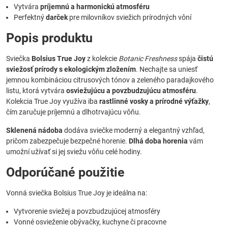
Vytvára
príjemnú a harmonickú atmosféru
Perfektný
darček
pre milovníkov sviežich prírodných vôní
Popis produktu
Sviečka
Bolsius True Joy
z kolekcie
Botanic Freshness
spája
čistú
sviežosť prírody s ekologickým zložením
. Nechajte sa uniesť
jemnou kombináciou citrusových tónov a zeleného paradajkového
listu, ktorá vytvára
osviežujúcu a povzbudzujúcu atmosféru
.
Kolekcia True Joy využíva iba
rastlinné vosky a prírodné výťažky
,
čím zaručuje príjemnú a dlhotrvajúcu vôňu.
Sklenená nádoba
dodáva sviečke moderný a elegantný vzhľad,
pričom zabezpečuje bezpečné horenie.
Dlhá doba horenia
vám
umožní užívať si jej sviežu vôňu celé hodiny.
Odporúčané použitie
Vonná sviečka Bolsius True Joy je ideálna na:
Vytvorenie sviežej a povzbudzujúcej atmosféry
Vonné osvieženie obývačky, kuchyne či pracovne