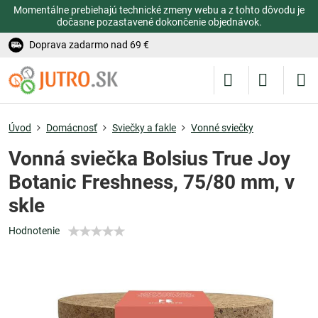
Momentálne prebiehajú technické zmeny webu a z tohto dôvodu je
dočasne pozastavené dokončenie objednávok.
Doprava zadarmo nad 69 €
Úvod
Domácnosť
Sviečky a fakle
Vonné sviečky
Vonná sviečka Bolsius True Joy
Botanic Freshness, 75/80 mm, v
skle
Hodnotenie