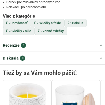
Darček pre milovníkov prírodných vôní
Relaxáciu po náročnom dni
Viac z kategórie
Domácnosť
Sviečky a fakle
Bolsius
Sviečky v skle
Vonné sviečky
Recenzie
0
Diskusia
0
Tiež by sa Vám mohlo páčiť: