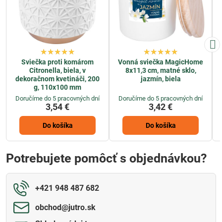
Sviečka proti komárom
Vonná sviečka MagicHome
Citronella, biela, v
8x11,3 cm, matné sklo,
dekoračnom kvetináči, 200
jazmín, biela
g, 110x100 mm
Doručíme do 5 pracovných dní
Doručíme do 5 pracovných dní
3,54 €
3,42 €
Do košíka
Do košíka
Potrebujete pomôcť s objednávkou?
+421 948 487 682
obchod​@jutro​.sk