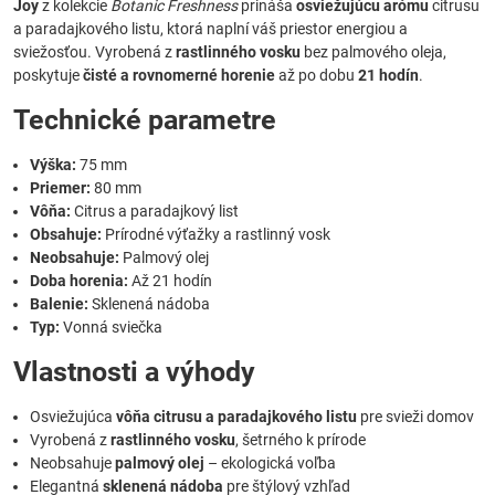
Joy
z kolekcie
Botanic Freshness
prináša
osviežujúcu arómu
citrusu
a paradajkového listu, ktorá naplní váš priestor energiou a
sviežosťou. Vyrobená z
rastlinného vosku
bez palmového oleja,
poskytuje
čisté a rovnomerné horenie
až po dobu
21 hodín
.
Technické parametre
Výška:
75 mm
Priemer:
80 mm
Vôňa:
Citrus a paradajkový list
Obsahuje:
Prírodné výťažky a rastlinný vosk
Neobsahuje:
Palmový olej
Doba horenia:
Až 21 hodín
Balenie:
Sklenená nádoba
Typ:
Vonná sviečka
Vlastnosti a výhody
Osviežujúca
vôňa citrusu a paradajkového listu
pre svieži domov
Vyrobená z
rastlinného vosku
, šetrného k prírode
Neobsahuje
palmový olej
– ekologická voľba
Elegantná
sklenená nádoba
pre štýlový vzhľad