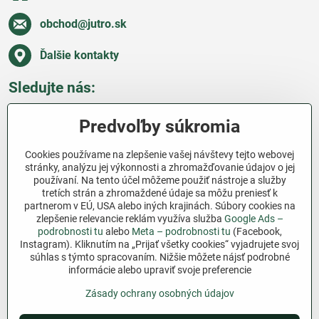
obchod​@jutro​.sk
Ďalšie kontakty
Sledujte nás:
Facebook
Pinterest
Instagram
Blog
Predvoľby súkromia
Všetko o nákupe
Cookies používame na zlepšenie vašej návštevy tejto webovej
stránky, analýzu jej výkonnosti a zhromažďovanie údajov o jej
používaní. Na tento účel môžeme použiť nástroje a služby
Ďakujeme za podporu
tretích strán a zhromaždené údaje sa môžu preniesť k
partnerom v EÚ, USA alebo iných krajinách. Súbory cookies na
Sme slovenský e-shop bez dotácií​. Fungujeme len
zlepšenie relevancie reklám využíva služba
Google Ads –
vďaka vám – ľuďom, ktorí veria v poctivú prácu a
podrobnosti tu
alebo
Meta – podrobnosti tu
(Facebook,
Instagram). Kliknutím na „Prijať všetky cookies“ vyjadrujete svoj
lásku k pôde​. Každý nákup na Jutro​.sk nám pomáha
súhlas s týmto spracovaním. Nižšie môžete nájsť podrobné
pokračovať v tom, čo má zmysel – pomáhať
informácie alebo upraviť svoje preferencie
záhradkárom zadarmo a srdcom​.
Zásady ochrany osobných údajov
©
2026
Copyright