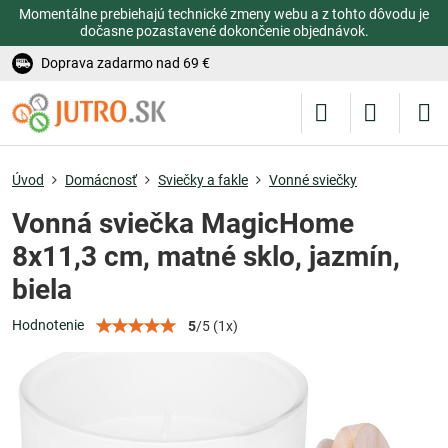
Momentálne prebiehajú technické zmeny webu a z tohto dôvodu je
dočasne pozastavené dokončenie objednávok.
Doprava zadarmo nad 69 €
Úvod
Domácnosť
Sviečky a fakle
Vonné sviečky
Vonná sviečka MagicHome
8x11,3 cm, matné sklo, jazmín,
biela
Hodnotenie
5
/
5
(
1
x)