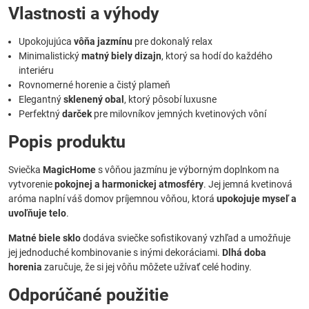
Vlastnosti a výhody
Upokojujúca
vôňa jazmínu
pre dokonalý relax
Minimalistický
matný biely dizajn
, ktorý sa hodí do každého
interiéru
Rovnomerné horenie a čistý plameň
Elegantný
sklenený obal
, ktorý pôsobí luxusne
Perfektný
darček
pre milovníkov jemných kvetinových vôní
Popis produktu
Sviečka
MagicHome
s vôňou jazmínu je výborným doplnkom na
vytvorenie
pokojnej a harmonickej atmosféry
. Jej jemná kvetinová
aróma naplní váš domov príjemnou vôňou, ktorá
upokojuje myseľ a
uvoľňuje telo
.
Matné biele sklo
dodáva sviečke sofistikovaný vzhľad a umožňuje
jej jednoduché kombinovanie s inými dekoráciami.
Dlhá doba
horenia
zaručuje, že si jej vôňu môžete užívať celé hodiny.
Odporúčané použitie