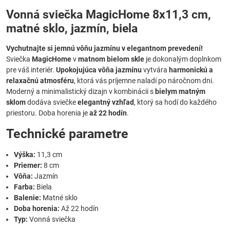
Vonná sviečka MagicHome 8x11,3 cm,
matné sklo, jazmín, biela
Vychutnajte si jemnú vôňu jazmínu v elegantnom prevedení!
Sviečka
MagicHome
v
matnom bielom skle
je dokonalým doplnkom
pre váš interiér.
Upokojujúca vôňa jazmínu
vytvára
harmonickú a
relaxačnú atmosféru
, ktorá vás príjemne naladí po náročnom dni.
Moderný a minimalistický dizajn v kombinácii s
bielym matným
sklom
dodáva sviečke
elegantný vzhľad
, ktorý sa hodí do každého
priestoru. Doba horenia je
až 22 hodín
.
Technické parametre
Výška:
11,3 cm
Priemer:
8 cm
Vôňa:
Jazmín
Farba:
Biela
Balenie:
Matné sklo
Doba horenia:
Až 22 hodín
Typ:
Vonná sviečka