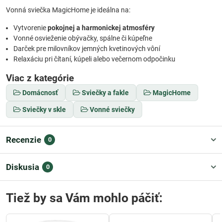
Vonná sviečka MagicHome je ideálna na:
Vytvorenie
pokojnej a harmonickej atmosféry
Vonné osvieženie obývačky, spálne či kúpeľne
Darček pre milovníkov jemných kvetinových vôní
Relaxáciu pri čítaní, kúpeli alebo večernom odpočinku
Viac z kategórie
Domácnosť
Sviečky a fakle
MagicHome
Sviečky v skle
Vonné sviečky
Recenzie
0
Diskusia
0
Tiež by sa Vám mohlo páčiť: